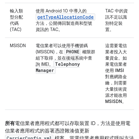
輸入類
使用 Android 10 中導入的
TAC 中的資
getTypeAllocationCode
型分配
訊不足以識
代碼
方法，公開傳回製造商和型號
別特定裝
(TAC)
資訊的 TAC。
置。
MSISDN
電信業者可以使用手機號碼
這需要電信
PHONE
(MSISDN)，在
權限群
業者投入大
組下取得，並在後端系統中查
量資金。如
Telephony
詢 IMEI。
果電信業者
Manager
使用
IMSI
對應網路金
鑰，則需要
大量技術資
源才能改用
MSISDN
。
所有
電信業者應用程式都可以存取裝置 ID，方法是使用電
信業者應用程式的簽署憑證雜湊值更新
CarrierConfig.xml
檔案。當電信業者應用程式呼叫方法