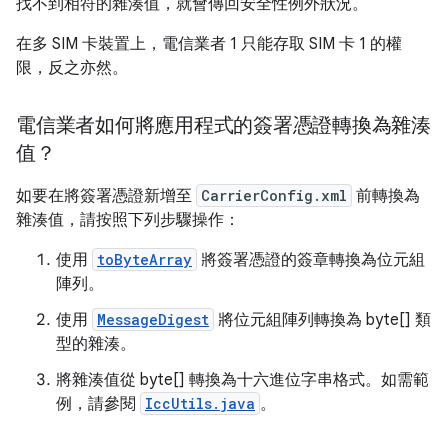
找不到相符的雜湊值，就會傳回安全性例外狀況。
在多 SIM 卡裝置上，電信業者 1 只能存取 SIM 卡 1 的權
限，反之亦然。
電信業者如何將應用程式的簽署憑證轉換為雜湊
值？
如要在將簽署憑證新增至
CarrierConfig.xml
前轉換為
雜湊值，請按照下列步驟操作：
使用
toByteArray
將簽署憑證的簽章轉換為位元組
陣列。
使用
MessageDigest
將位元組陣列轉換為 byte[] 類
型的雜湊。
將雜湊值從 byte[] 轉換為十六進位字串格式。如需範
例，請參閱
IccUtils.java
。