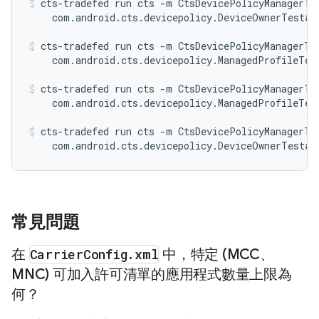
cts-tradefed run cts -m CtsDevicePolicyManagerTes
    com.android.cts.devicepolicy.DeviceOwnerTest#t
cts-tradefed run cts -m CtsDevicePolicyManagerTes
    com.android.cts.devicepolicy.ManagedProfileTes
cts-tradefed run cts -m CtsDevicePolicyManagerTes
    com.android.cts.devicepolicy.ManagedProfileTes
cts-tradefed run cts -m CtsDevicePolicyManagerTes
    com.android.cts.devicepolicy.DeviceOwnerTest#t
常見問題
在
Carrier
Config
.
xml
中，特定 (MCC、
MNC) 可加入許可清單的應用程式數量上限為
何？