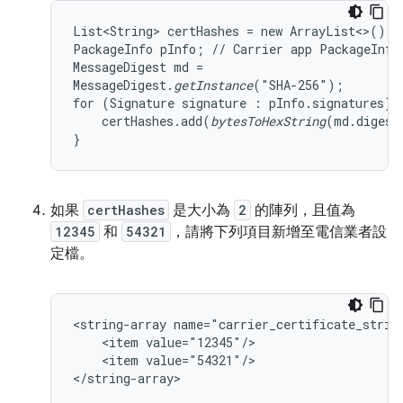
List<String> certHashes = new ArrayList<>();

PackageInfo pInfo; // Carrier app PackageInfo

MessageDigest md =

MessageDigest.
getInstance
("SHA-256");

for (Signature signature : pInfo.signatures) {
    certHashes.add(
bytesToHexString
(md.digest
}
如果
certHashes
是大小為
2
的陣列，且值為
12345
和
54321
，請將下列項目新增至電信業者設
定檔。
<string-array name="carrier_certificate_string
    <item value="12345"/>

    <item value="54321"/>

</string-array>