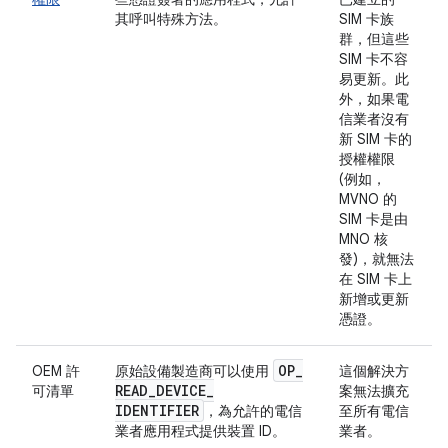
其呼叫特殊方法。
SIM 卡族
群，但這些
SIM 卡不容
易更新。此
外，如果電
信業者沒有
新 SIM 卡的
授權權限
(例如，
MVNO 的
SIM 卡是由
MNO 核
發)，就無法
在 SIM 卡上
新增或更新
憑證。
OP
_
OEM 許
原始設備製造商可以使用
這個解決方
READ
_
DEVICE
_
可清單
案無法擴充
IDENTIFIER
，為允許的電信
至所有電信
業者應用程式提供裝置 ID。
業者。