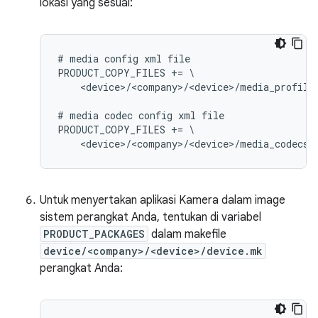
lokasi yang sesuai:
# media config xml file

PRODUCT_COPY_FILES += \

    <device>/<company>/<device>/media_profile
# media codec config xml file

PRODUCT_COPY_FILES += \

Untuk menyertakan aplikasi Kamera dalam image
sistem perangkat Anda, tentukan di variabel
PRODUCT_PACKAGES
dalam makefile
device/<company>/<device>/device.mk
perangkat Anda: