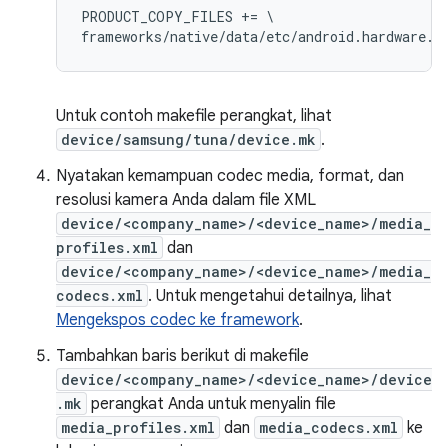
PRODUCT_COPY_FILES += \

Untuk contoh makefile perangkat, lihat
device/samsung/tuna/device.mk
.
Nyatakan kemampuan codec media, format, dan
resolusi kamera Anda dalam file XML
device/<company_name>/<device_name>/media_
profiles.xml
dan
device/<company_name>/<device_name>/media_
codecs.xml
. Untuk mengetahui detailnya, lihat
Mengekspos codec ke framework
.
Tambahkan baris berikut di makefile
device/<company_name>/<device_name>/device
.mk
perangkat Anda untuk menyalin file
media_profiles.xml
dan
media_codecs.xml
ke