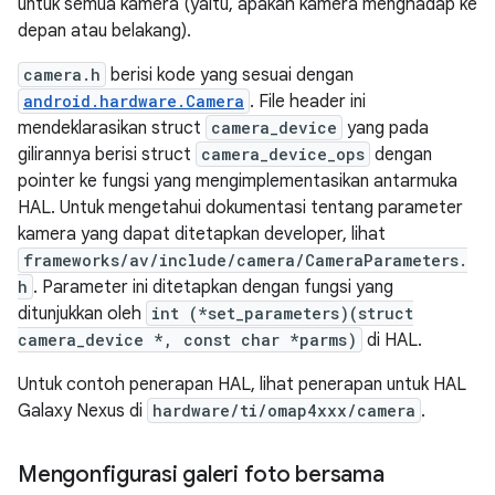
untuk semua kamera (yaitu, apakah kamera menghadap ke
depan atau belakang).
camera.h
berisi kode yang sesuai dengan
android.hardware.Camera
. File header ini
mendeklarasikan struct
camera_device
yang pada
gilirannya berisi struct
camera_device_ops
dengan
pointer ke fungsi yang mengimplementasikan antarmuka
HAL. Untuk mengetahui dokumentasi tentang parameter
kamera yang dapat ditetapkan developer, lihat
frameworks/av/include/camera/CameraParameters.
h
. Parameter ini ditetapkan dengan fungsi yang
ditunjukkan oleh
int (*set_parameters)(struct
camera_device *, const char *parms)
di HAL.
Untuk contoh penerapan HAL, lihat penerapan untuk HAL
Galaxy Nexus di
hardware/ti/omap4xxx/camera
.
Mengonfigurasi galeri foto bersama