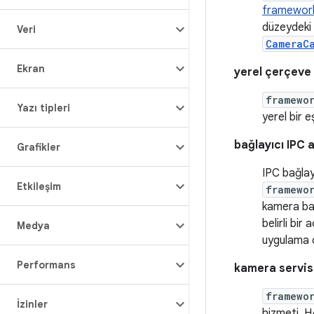
framework
düzeydeki 
Veri
CameraC
Ekran
yerel çerçeve
framewo
Yazı tipleri
yerel bir 
bağlayıcı IPC 
Grafikler
IPC bağlayı
Etkileşim
framewo
kamera bağ
belirli bir
Medya
uygulama ç
Performans
kamera servis
framewo
İzinler
hizmeti, H