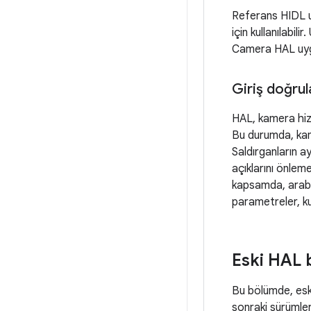
Referans HIDL 
için kullanılabili
Camera HAL uygul
Giriş doğru
HAL, kamera hizme
Bu durumda, kam
Saldırganların a
açıklarını önlem
kapsamda, arabell
parametreler, ku
Eski HAL b
Bu bölümde, eski
sonraki sürümler