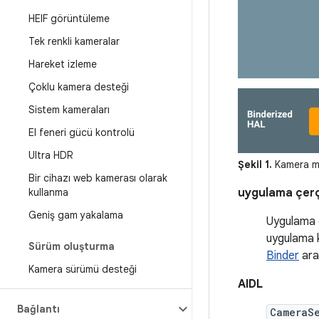
HEIF görüntüleme
Tek renkli kameralar
Hareket izleme
Çoklu kamera desteği
Sistem kameraları
El feneri gücü kontrolü
Ultra HDR
Şekil 1.
Kamera mi
Bir cihazı web kamerası olarak
kullanma
uygulama çer
Geniş gam yakalama
Uygulama ç
uygulama k
Sürüm oluşturma
Binder
aray
Kamera sürümü desteği
AIDL
Bağlantı
CameraS