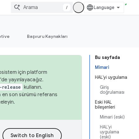
/
tive
Başvuru Kaynakları
Bu sayfada
Mimari
osistem için platform
HAL'yi uygulama
'de yayınlayacağız.
-release
kullanın.
Giriş
doğrulaması
n en son sürümü referans
eleyin.
Eski HAL
bileşenleri
Mimari (eski)
HAL'yi
uygulama
(eski)