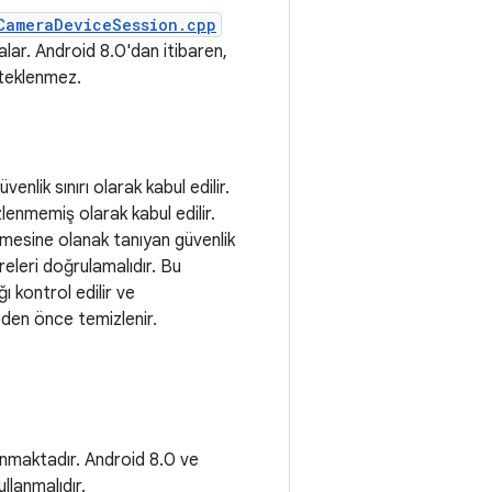
CameraDeviceSession.cpp
lar. Android 8.0'dan itibaren,
steklenmez.
enlik sınırı olarak kabul edilir.
nmemiş olarak kabul edilir.
şmesine olanak tanıyan güvenlik
eleri doğrulamalıdır. Bu
ı kontrol edilir ve
eden önce temizlenir.
anmaktadır. Android 8.0 ve
llanmalıdır.