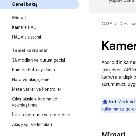
yapay zeka t
Genel bakış
Mimari
AOSP
Doküman
Kamera HAL'i
HAL alt sistemi
Kame
Temel kavramlar
3A modları ve durum geçişi
Android'in kame
çerçevesi API'l
Kamera hata ayıklama
kamera ardışık d
Hata ve akış işleme
sürümünüzü uygu
Meta veriler ve kontroller
Çıkış akışları
,
kırpma ve
Not:
Android 
yakınlaştırma
kullanmanız gereki
İstek oluşturma ve gönderme
Akış yapılandırmaları
Mimari