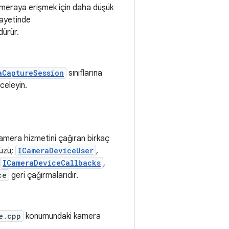
kameraya erişmek için daha düşük
ayetinde
dürür.
aCaptureSession
sınıflarına
nceleyin.
kamera hizmetini çağıran birkaç
yüzü;
ICameraDeviceUser
,
ICameraDeviceCallbacks
,
ce
geri çağırmalarıdır.
e.cpp
konumundaki kamera