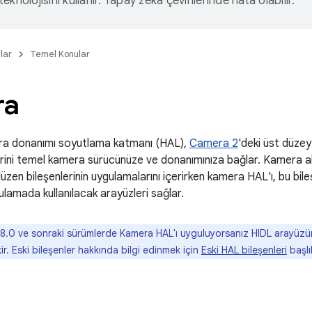
eknolojisini kullanır. Yapay zeka çevirilerinde hata olabilir.
lar
Temel Konular
ra
ra donanımı soyutlama katmanı (HAL),
Camera 2
'deki üst düze
erini temel kamera sürücünüze ve donanımınıza bağlar. Kamera al
üzen bileşenlerinin uygulamalarını içerirken kamera HAL'ı, bu bile
lamada kullanılacak arayüzleri sağlar.
8.0 ve sonraki sürümlerde Kamera HAL'ı uyguluyorsanız HIDL arayüz
r. Eski bileşenler hakkında bilgi edinmek için
Eski HAL bileşenleri
başlı