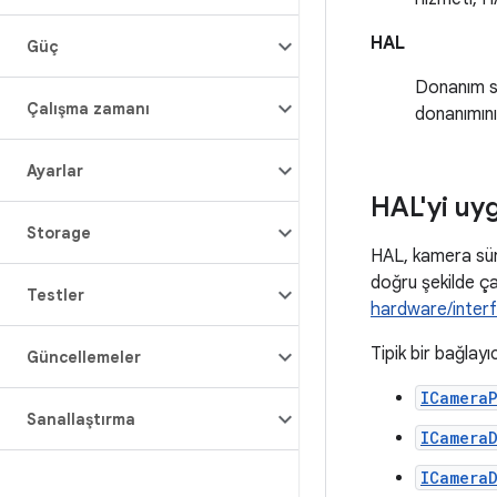
HAL
Güç
Donanım s
Çalışma zamanı
donanımını
Ayarlar
HAL'yi uy
Storage
HAL, kamera sür
doğru şekilde ça
Testler
hardware/inter
Tipik bir bağlay
Güncellemeler
ICamera
Sanallaştırma
ICamera
ICamera