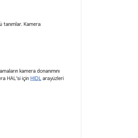
ü tanımlar. Kamera
lamaların kamera donanımını
era HAL'si için
HIDL
arayüzleri