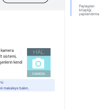
Paylaşılan
kitaplığı
yapılandırma
y kamera
t sistemi,
şenlerin kendi
ünü
klı makaleye bakın.