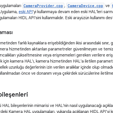
uygulamaları
CameraProvider.cpp
,
CameraDevice.cpp
ve
r. Uygulama,
eski API
'yi kullanmaya devam eden eski HAL'leri sarma
amaları HIDL API'sini kullanmalıdır. Eski arayüzün kullanımı de
laması
tinden farklı kaynaklara erişebildiğinden ikisi arasındaki sınır, güv
era hizmetinden aktarılan parametreler güvenilmeyen ve temizle
yrıcalıkları yükseltmesine veya erişmemeleri gereken verilere eri
ek için kamera HAL'ı, kamera hizmetinden HAL'a iletilen parametr
ek uzunluğu değerlerinin izin verilen aralıklar içinde olup olmadığ
llanılmadan önce ve donanım veya çekirdek sürücülerine iletilm
ileşenleri
 HAL bileşenlerinin mimarisi ve HAL'nin nasıl uygulanacağı açıkl
deki Kamera HAL uygulamaları, yukarıda açıklanan HIDL API'yi ku