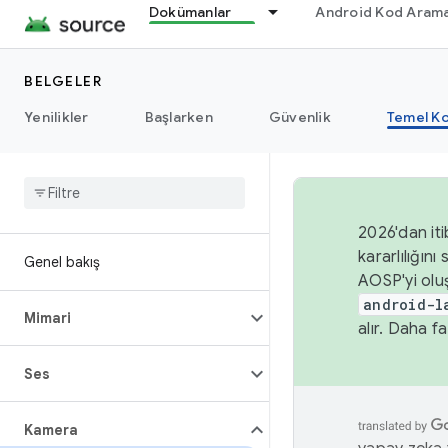
Dokümanlar
Android Kod Arama
BELGELER
Yenilikler
Başlarken
Güvenlik
Temel Ko
2026'dan iti
kararlılığı
Genel bakış
AOSP'yi olu
android-l
Mimari
alır. Daha fa
Ses
Kamera