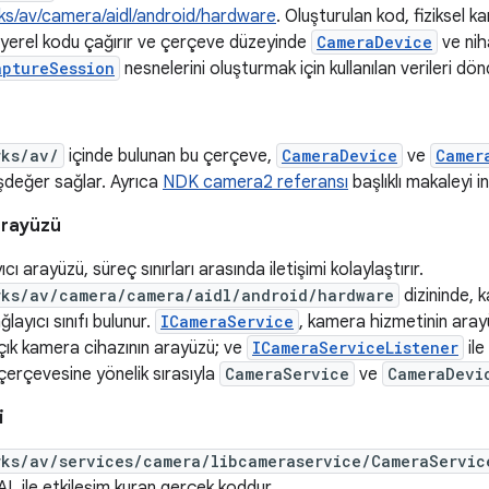
s/av/camera/aidl/android/hardware
. Oluşturulan kod, fiziksel 
yerel kodu çağırır ve çerçeve düzeyinde
CameraDevice
ve nih
aptureSession
nesnelerini oluşturmak için kullanılan verileri dön
rks/av/
içinde bulunan bu çerçeve,
CameraDevice
ve
Camer
eşdeğer sağlar. Ayrıca
NDK camera2 referansı
başlıklı makaleyi i
arayüzü
cı arayüzü, süreç sınırları arasında iletişimi kolaylaştırır.
rks/av/camera/camera/aidl/android/hardware
dizininde, 
layıcı sınıfı bulunur.
ICameraService
, kamera hizmetinin ara
 açık kamera cihazının arayüzü; ve
ICameraServiceListener
ile
erçevesine yönelik sırasıyla
CameraService
ve
CameraDevi
i
rks/av/services/camera/libcameraservice/CameraServic
AL ile etkileşim kuran gerçek koddur.