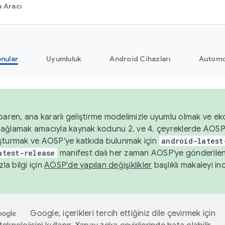
 Aracı
nular
Uyumluluk
Android Cihazları
Automo
baren, ana kararlı geliştirme modelimizle uyumlu olmak ve ek
nı sağlamak amacıyla kaynak kodunu 2. ve 4. çeyreklerde AOSP
şturmak ve AOSP'ye katkıda bulunmak için
android-latest
atest-release
manifest dalı her zaman AOSP'ye gönderile
zla bilgi için
AOSP'de yapılan değişiklikler
başlıklı makaleyi inc
Google, içerikleri tercih ettiğiniz dile çevirmek için