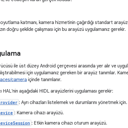
oyutlama katmanı, kamera hizmetinin çağırdığı standart arayüz
zın doğru şekilde çalışması için bu arayüzü uygulamanız gerekir.
gulama
ücüsü ile üst düzey Android çerçevesi arasında yer alır ve uygu
lıştırabilmesi için uygulamanız gereken bir arayüz tanımlar. Kam
faces/camera
içinde tanımlanır.
ıcı HAL'nin aşağıdaki HIDL arayüzlerini uygulaması gerekir:
Provider
: Ayrı cihazları listelemek ve durumlarını yönetmek için.
Device
: Kamera cihazı arayüzü.
DeviceSession
: Etkin kamera cihazı oturum arayüzü.