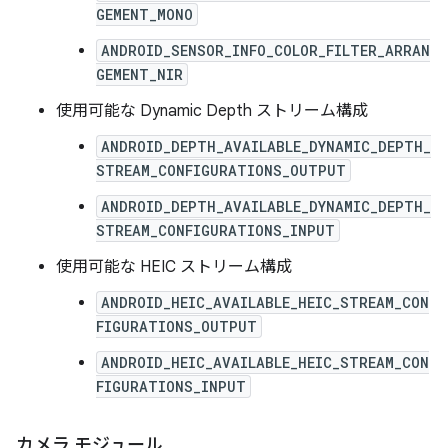
GEMENT_MONO
ANDROID_SENSOR_INFO_COLOR_FILTER_ARRAN
GEMENT_NIR
使用可能な Dynamic Depth ストリーム構成
ANDROID_DEPTH_AVAILABLE_DYNAMIC_DEPTH_
STREAM_CONFIGURATIONS_OUTPUT
ANDROID_DEPTH_AVAILABLE_DYNAMIC_DEPTH_
STREAM_CONFIGURATIONS_INPUT
使用可能な HEIC ストリーム構成
ANDROID_HEIC_AVAILABLE_HEIC_STREAM_CON
FIGURATIONS_OUTPUT
ANDROID_HEIC_AVAILABLE_HEIC_STREAM_CON
FIGURATIONS_INPUT
カメラ モジュール