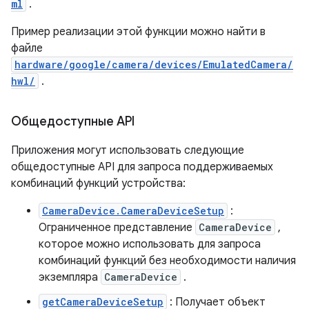
ml
.
Пример реализации этой функции можно найти в
файле
hardware/google/camera/devices/EmulatedCamera/
hwl/
.
Общедоступные API
Приложения могут использовать следующие
общедоступные API для запроса поддерживаемых
комбинаций функций устройства:
CameraDevice.CameraDeviceSetup
:
Ограниченное представление
CameraDevice
,
которое можно использовать для запроса
комбинаций функций без необходимости наличия
экземпляра
CameraDevice
.
getCameraDeviceSetup
: Получает объект