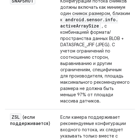
SNAPSHOT
Конфигурации потока снимков
должны включать как минимум
один снимок размером, близким
android
.
sensor
.
info
.
к
active
Array
Size
, с
комбинацией формата/
пространства данных BLOB +
DATASPACE_JFIF (JPEG). С
учетом ограничений по
соотношению сторон,
выравниванию и другим
ограничениям, специфичным
для производителя, площадь
максимального рекомендуемого
размера не должна быть
меньше 97% от площади
массива датчиков.
ZSL
(если
Если камера поддерживает
поддерживается)
рекомендуемые конфигурации
входного потока, их следует
указывать только вместе с