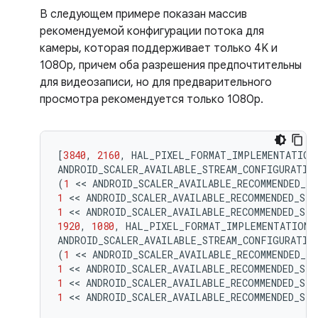
В следующем примере показан массив
рекомендуемой конфигурации потока для
камеры, которая поддерживает только 4K и
1080p, причем оба разрешения предпочтительны
для видеозаписи, но для предварительного
просмотра рекомендуется только 1080p.
[
3840
,
2160
,
HAL_PIXEL_FORMAT_IMPLEMENTATION
ANDROID_SCALER_AVAILABLE_STREAM_CONFIGURATIO
(
1
 << 
ANDROID_SCALER_AVAILABLE_RECOMMENDED_S
1
 << 
ANDROID_SCALER_AVAILABLE_RECOMMENDED_ST
1
 << 
ANDROID_SCALER_AVAILABLE_RECOMMENDED_ST
1920
,
1080
,
HAL_PIXEL_FORMAT_IMPLEMENTATION_
ANDROID_SCALER_AVAILABLE_STREAM_CONFIGURATIO
(
1
 << 
ANDROID_SCALER_AVAILABLE_RECOMMENDED_S
1
 << 
ANDROID_SCALER_AVAILABLE_RECOMMENDED_ST
1
 << 
ANDROID_SCALER_AVAILABLE_RECOMMENDED_ST
1
 << 
ANDROID_SCALER_AVAILABLE_RECOMMENDED_ST