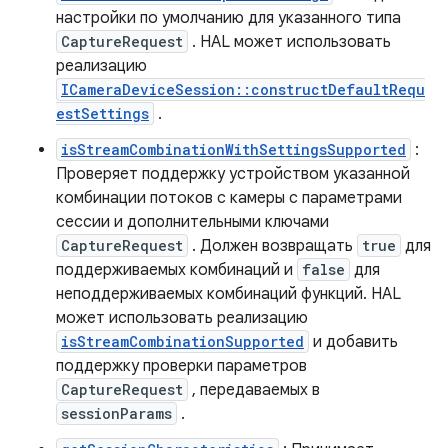
настройки по умолчанию для указанного типа
CaptureRequest
. HAL может использовать
реализацию
ICameraDeviceSession::constructDefaultRequ
estSettings
.
isStreamCombinationWithSettingsSupported
:
Проверяет поддержку устройством указанной
комбинации потоков с камеры с параметрами
сессии и дополнительными ключами
CaptureRequest
. Должен возвращать
true
для
поддерживаемых комбинаций и
false
для
неподдерживаемых комбинаций функций. HAL
может использовать реализацию
isStreamCombinationSupported
и добавить
поддержку проверки параметров
CaptureRequest
, передаваемых в
sessionParams
.