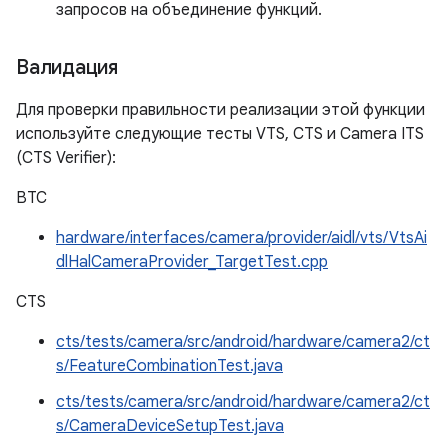
запросов на объединение функций.
Валидация
Для проверки правильности реализации этой функции
используйте следующие тесты VTS, CTS и Camera ITS
(CTS Verifier):
ВТС
hardware/interfaces/camera/provider/aidl/vts/VtsAi
dlHalCameraProvider_TargetTest.cpp
CTS
cts/tests/camera/src/android/hardware/camera2/ct
s/FeatureCombinationTest.java
cts/tests/camera/src/android/hardware/camera2/ct
s/CameraDeviceSetupTest.java