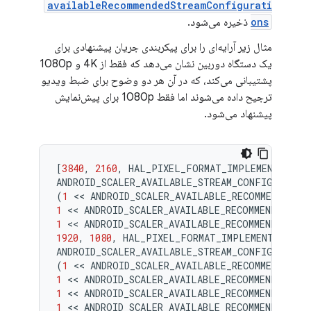
availableRecommendedStreamConfigurati
ons
ذخیره می‌شود.
مثال زیر آرایه‌ای را برای پیکربندی جریان پیشنهادی برای
یک دستگاه دوربین نشان می‌دهد که فقط از 4K و 1080p
پشتیبانی می‌کند، که در آن هر دو وضوح برای ضبط ویدیو
ترجیح داده می‌شوند اما فقط 1080p برای پیش‌نمایش
پیشنهاد می‌شود.
[
3840
,
2160
,
HAL_PIXEL_FORMAT_IMPLEMENTATION
ANDROID_SCALER_AVAILABLE_STREAM_CONFIGURATIO
(
1
 << 
ANDROID_SCALER_AVAILABLE_RECOMMENDED_S
1
 << 
ANDROID_SCALER_AVAILABLE_RECOMMENDED_ST
1
 << 
ANDROID_SCALER_AVAILABLE_RECOMMENDED_ST
1920
,
1080
,
HAL_PIXEL_FORMAT_IMPLEMENTATION_
ANDROID_SCALER_AVAILABLE_STREAM_CONFIGURATIO
(
1
 << 
ANDROID_SCALER_AVAILABLE_RECOMMENDED_S
1
 << 
ANDROID_SCALER_AVAILABLE_RECOMMENDED_ST
1
 << 
ANDROID_SCALER_AVAILABLE_RECOMMENDED_ST
1
 << 
ANDROID_SCALER_AVAILABLE_RECOMMENDED_ST