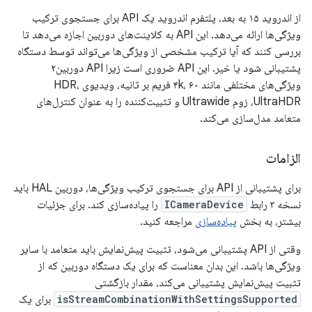
از اندروید ۱۵ به بعد، پلتفرم اندروید یک API برای جستجوی ترکیب
ویژگی‌ها ارائه می‌دهد. این API به کلاینت‌های دوربین اجازه می‌دهد تا
بررسی کنند که آیا ترکیب مشخصی از ویژگی‌ها می‌تواند توسط دستگاه
پشتیبانی شود یا خیر. این API ضروری است زیرا API دوربین۲
ویژگی‌های مختلفی مانند ۴k، ۶۰ فریم بر ثانیه، ویدیوی HDR،
UltraHDR، زوم Ultrawide و تثبیت‌کننده را به عنوان کنترل‌های
متعامد مدل‌سازی می‌کند.
الزامات
برای پشتیبانی از API برای جستجوی ترکیب ویژگی‌ها، دوربین HAL باید
نسخه ۳ رابط
ICameraDevice
را پیاده‌سازی کند. برای جزئیات
بیشتر، به بخش
پیاده‌سازی
مراجعه کنید.
وقتی از API پشتیبانی می‌شود، تثبیت پیش‌نمایش باید متعامد با سایر
ویژگی‌ها باشد. این بدان معناست که برای یک دستگاه دوربین که از
تثبیت پیش‌نمایش پشتیبانی می‌کند، مقدار بازگشتی
isStreamCombinationWithSettingsSupported
برای یک