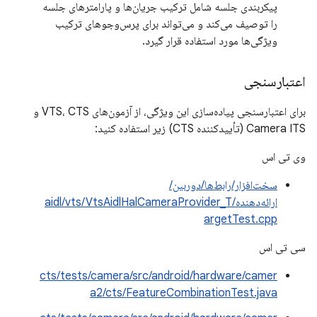
پیکربندی جلسه شامل ترکیب جریان‌ها و پارامترهای جلسه
را توصیف می‌کند و می‌تواند برای پرس‌وجوهای ترکیب
ویژگی‌ها مورد استفاده قرار گیرد.
اعتبارسنجی
برای اعتبارسنجی پیاده‌سازی این ویژگی، از آزمون‌های VTS، CTS و
Camera ITS (تأییدکننده CTS) زیر استفاده کنید:
وی تی اس
سخت‌افزار/رابط‌ها/دوربین/
ارائه‌دهنده/aidl/vts/VtsAidlHalCameraProvider_T
argetTest.cpp
سی تی اس
cts/tests/camera/src/android/hardware/camer
a2/cts/FeatureCombinationTest.java