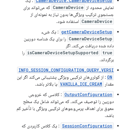
CameraDevice.CameraDeviceSetup
: یک
نمایش محدود از
CameraDevice
که می‌تواند برای
جستجوی ترکیب ویژگی‌ها بدون نیاز به نمونه‌ای از
CameraDevice
استفاده شود.
getCameraDeviceSetup
: یک شیء
CameraDeviceSetup
را برای یک شناسه دوربین
داده شده دریافت می‌کند، اگر
true
isCameraDeviceSetupSupported
را
برگرداند.
INFO_SESSION_CONFIGURATION_QUERY_VERSI
ON
: از کوئری‌های ترکیبی ویژگی پشتیبانی می‌کند اگر این
مقدار
VANILLA_ICE_CREAM
یا بالاتر باشد.
OutputConfiguration
: کلاسی که خروجی
دوربین را توصیف می‌کند، که می‌تواند شامل یک سطح
معوق برای اهداف پرس‌وجوهای ترکیبی ویژگی با تأخیر کم
باشد.
SessionConfiguration
: یک کلاس کاربردی که