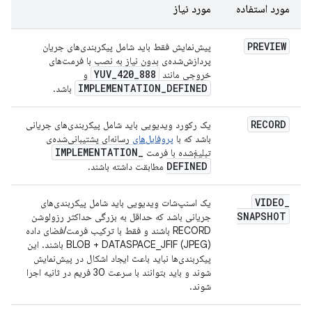
مورد استفاده
مورد نیاز
PREVIEW
پیش‌نمایش فقط باید شامل پیکربندی‌های جریان
پردازش‌شده‌ی بدون نیاز به نصب با فرمت‌های
YUV
_
420
_
888
خروجی مانند
و
IMPLEMENTATION
_
DEFINED
باشد.
RECORD
یک رکورد ویدیویی باید شامل پیکربندی‌های جریانی
باشد که با
پروفایل‌های
رسانه‌ای پشتیبانی‌شده‌ی
IMPLEMENTATION
_
تبلیغ‌شده با فرمت
DEFINED
مطابقت داشته باشند.
VIDEO
_
یک اسنپ‌شات ویدیویی باید شامل پیکربندی‌های
SNAPSHOT
جریانی باشد که حداقل به بزرگی حداکثر رزولوشن
RECORD باشند و فقط با ترکیب فرمت/فضای داده
BLOB + DATASPACE_JFIF (JPEG) باشند. این
پیکربندی‌ها نباید باعث ایجاد اشکال در پیش‌نمایش
شوند و باید بتوانند با سرعت 30 فریم در ثانیه اجرا
شوند.