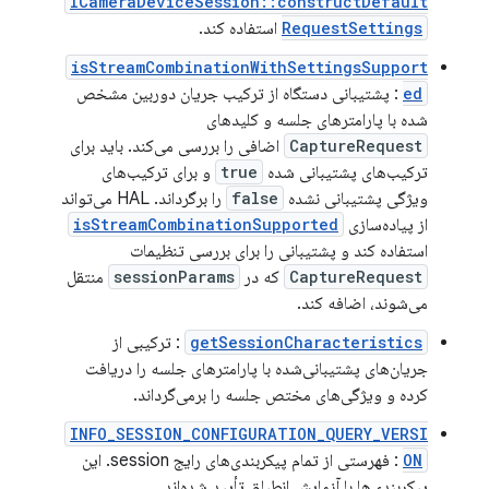
ICameraDeviceSession::constructDefault
RequestSettings
استفاده کند.
isStreamCombinationWithSettingsSupport
ed
: پشتیبانی دستگاه از ترکیب جریان دوربین مشخص
شده با پارامترهای جلسه و کلیدهای
CaptureRequest
اضافی را بررسی می‌کند. باید برای
ترکیب‌های پشتیبانی شده
true
و برای ترکیب‌های
ویژگی پشتیبانی نشده
false
را برگرداند. HAL می‌تواند
از پیاده‌سازی
isStreamCombinationSupported
استفاده کند و پشتیبانی را برای بررسی تنظیمات
CaptureRequest
که در
sessionParams
منتقل
می‌شوند، اضافه کند.
getSessionCharacteristics
: ترکیبی از
جریان‌های پشتیبانی‌شده با پارامترهای جلسه را دریافت
کرده و ویژگی‌های مختص جلسه را برمی‌گرداند.
INFO_SESSION_CONFIGURATION_QUERY_VERSI
ON
: فهرستی از تمام پیکربندی‌های رایج session. این
پیکربندی‌ها با آزمایش انطباق تأیید شده‌اند.