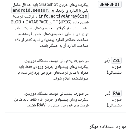
SNAPSHOT
پیکربندی‌های جریان Snapshot باید حداقل شامل
android
.
sensor
.
یکی با اندازه‌ای نزدیک به
info
.
active
Array
Size
با ترکیب فرمت/
فضای داده BLOB + DATASPACE_JFIF (JPEG)
باشد. با در نظر گرفتن محدودیت‌های نسبت ابعاد،
ترازبندی و سایر محدودیت‌های خاص فروشنده،
مساحت حداکثر اندازه پیشنهادی نباید کمتر از ۹۷٪
مساحت اندازه آرایه حسگر باشد.
ZSL
(در
در صورت پشتیبانی توسط دستگاه دوربین،
صورت
پیکربندی‌های پیشنهادی جریان ورودی فقط باید
پشتیبانی)
همراه با سایر فرمت‌های خروجی پردازش‌شده یا
متوقف‌شده اعلام شوند.
RAW
(در
در صورت پشتیبانی توسط دستگاه دوربین،
صورت
پیکربندی‌های پیشنهادی جریان خام فقط باید شامل
پشتیبانی)
فرمت‌های خروجی مبتنی بر RAW باشند.
موارد استفاده دیگر