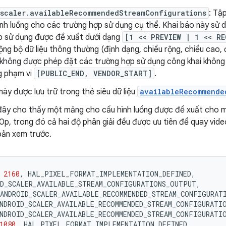
.scaler.availableRecommendedStreamConfigurations
: Tậ
ình luồng cho các trường hợp sử dụng cụ thể. Khai báo này sử 
p sử dụng được đề xuất dưới dạng
[1 << PREVIEW | 1 << RE
ng bộ dữ liệu thông thường (định dạng, chiều rộng, chiều cao
 không được phép đặt các trường hợp sử dụng công khai không t
g phạm vi
[PUBLIC_END, VENDOR_START]
.
này được lưu trữ trong thẻ siêu dữ liệu
availableRecommende
 đây cho thấy một mảng cho cấu hình luồng được đề xuất cho mộ
0p, trong đó cả hai độ phân giải đều được ưu tiên để quay vi
bản xem trước.
2160
,
HAL_PIXEL_FORMAT_IMPLEMENTATION_DEFINED
,
ID_SCALER_AVAILABLE_STREAM_CONFIGURATIONS_OUTPUT
,
ANDROID_SCALER_AVAILABLE_RECOMMENDED_STREAM_CONFIGURAT
NDROID_SCALER_AVAILABLE_RECOMMENDED_STREAM_CONFIGURATI
NDROID_SCALER_AVAILABLE_RECOMMENDED_STREAM_CONFIGURATI
1080
,
HAL_PIXEL_FORMAT_IMPLEMENTATION_DEFINED
,