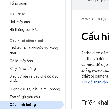
sang ngôn n
Tổng quan
Cấu trúc
AOSP
Tài liệu
HAL máy ảnh
Hệ thống con HAL
Cấu h
Các khái niệm chính
Chế độ 3A và chuyển đổi trạng
Android có các 
thái
cụ thể và đảm b
Gỡ lỗi máy ảnh
camera
đề cập 
Xử lý lỗi và luồng
luồng video củ
thiết bị camera
Siêu dữ liệu và các chế độ điều
khiển
API để truy vấn
Luồng đầu ra
,
cắt và thu phóng
Tạo và gửi yêu cầu
Triển kha
Cấu hình luồng