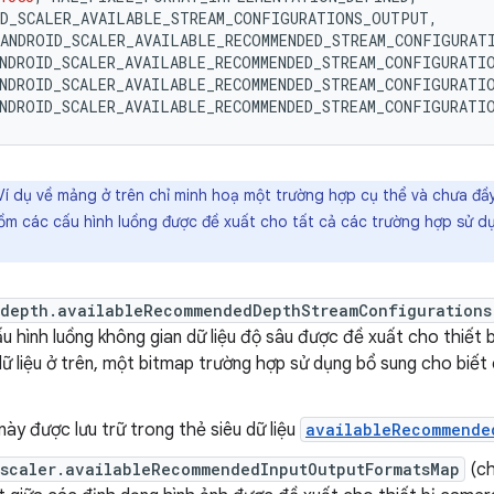
ID_SCALER_AVAILABLE_STREAM_CONFIGURATIONS_OUTPUT
,
ANDROID_SCALER_AVAILABLE_RECOMMENDED_STREAM_CONFIGURAT
NDROID_SCALER_AVAILABLE_RECOMMENDED_STREAM_CONFIGURATI
NDROID_SCALER_AVAILABLE_RECOMMENDED_STREAM_CONFIGURATI
NDROID_SCALER_AVAILABLE_RECOMMENDED_STREAM_CONFIGURATI
í dụ về mảng ở trên chỉ minh hoạ một trường hợp cụ thể và chưa đầ
ồm các cấu hình luồng được đề xuất cho tất cả các trường hợp sử 
.depth.availableRecommendedDepthStreamConfigurations
ấu hình luồng không gian dữ liệu độ sâu được đề xuất cho thiết
ữ liệu ở trên, một bitmap trường hợp sử dụng bổ sung cho biế
này được lưu trữ trong thẻ siêu dữ liệu
availableRecommende
.scaler.availableRecommendedInputOutputFormatsMap
(ch