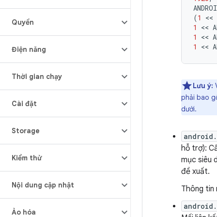
ANDRO
(
1
 << 
Quyền
1
 << 
A
1
 << 
A
1
 << 
A
Điện năng
Thời gian chạy
Lưu ý:
V
phải bao g
Cài đặt
dưới.
Storage
android
hỗ trợ): C
Kiểm thử
mục siêu d
đề xuất.
Nội dung cập nhật
Thông tin 
android
Ảo hóa