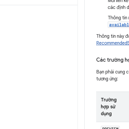
Mối liên k
các định 
Thông tin 
availab
Thông tin này 
RecommendedS
Các trường h
Bạn phải cung c
tương ứng:
Trường
hợp sử
dụng