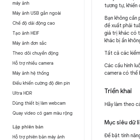
máy ảnh
tương tự, khiến
Máy ảnh USB gắn ngoài
Bạn không cần p
Chế độ dải động cao
đề xuất phải tu
giá trị khác có
Tạo ảnh HEIF
khác bị ẩn khôn
Máy ảnh đơn sắc
Tất cả các kiểm
Theo dõi chuyển động
Hỗ trợ nhiều camera
Các cấu hình lu
camera có thể b
Máy ảnh hệ thống
Điều khiển cường độ đèn pin
Triển khai
Ultra HDR
Dùng thiết bị làm webcam
Hãy làm theo cá
Quay video có gam màu rộng
Mục siêu dữ l
Lập phiên bản
Để bật tính năn
Hỗ trợ phiên bản máy ảnh