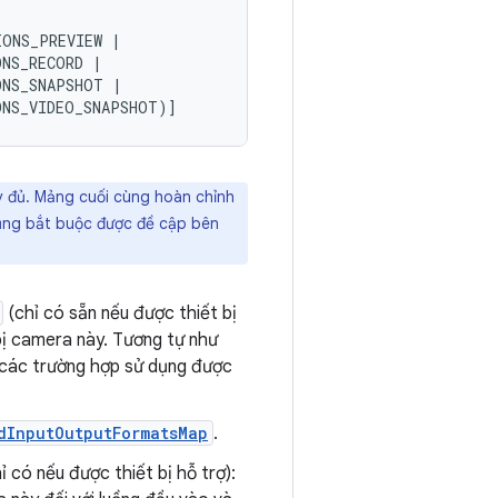
IONS_PREVIEW
|
ONS_RECORD
|
ONS_SNAPSHOT
|
ONS_VIDEO_SNAPSHOT
)]
y đủ. Mảng cuối cùng hoàn chỉnh
dụng bắt buộc được đề cập bên
(chỉ có sẵn nếu được thiết bị
 bị camera này. Tương tự như
t các trường hợp sử dụng được
dInputOutputFormatsMap
.
ỉ có nếu được thiết bị hỗ trợ):