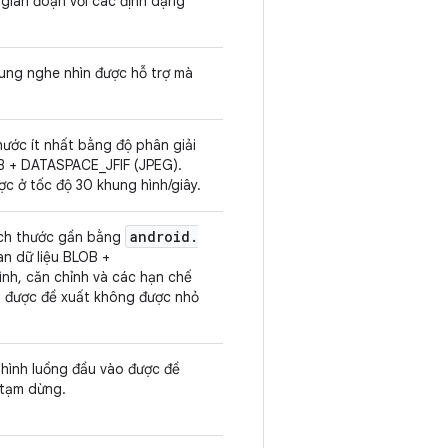
 gián đoạn với các định dạng
ung nghe nhìn được hỗ trợ mà
ước ít nhất bằng độ phân giải
OB + DATASPACE_JFIF (JPEG).
ợc ở tốc độ 30 khung hình/giây.
android
.
kích thước gần bằng
an dữ liệu BLOB +
ình, căn chỉnh và các hạn chế
đa được đề xuất không được nhỏ
 hình luồng đầu vào được đề
 tạm dừng.