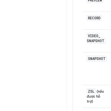
PREVIEW
RECORD
VIDEO
_
SNAPSHOT
SNAPSHOT
ZSL
(nếu
được hỗ
trợ)