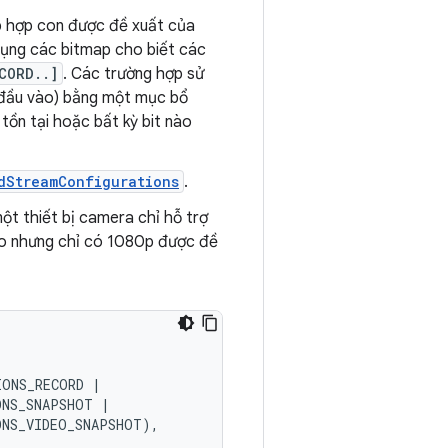
p hợp con được đề xuất của
dụng các bitmap cho biết các
CORD..]
. Các trường hợp sử
, đầu vào) bằng một mục bổ
ồn tại hoặc bất kỳ bit nào
dStreamConfigurations
.
t thiết bị camera chỉ hỗ trợ
deo nhưng chỉ có 1080p được đề
IONS_RECORD
|
ONS_SNAPSHOT
|
ONS_VIDEO_SNAPSHOT
),