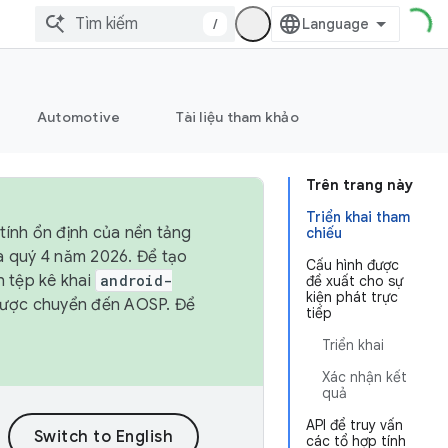
/
Automotive
Tài liệu tham khảo
Trên trang này
Triển khai tham
tính ổn định của nền tảng
chiếu
và quý 4 năm 2026. Để tạo
Cấu hình được
h tệp kê khai
android-
đề xuất cho sự
kiện phát trực
được chuyển đến AOSP. Để
tiếp
Triển khai
Xác nhận kết
quả
API để truy vấn
các tổ hợp tính