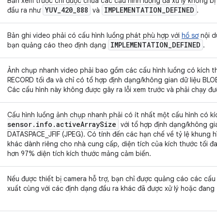
Bản xem trước chỉ được chứa các cấu hình luồng đã xử lý không bị
YUV
_
420
_
888
IMPLEMENTATION
_
DEFINED
đầu ra như
và
.
Bản ghi video phải có cấu hình luồng phát phù hợp với
hồ sơ
nội d
IMPLEMENTATION
_
DEFINED
bạn quảng cáo theo định dạng
.
Ảnh chụp nhanh video phải bao gồm các cấu hình luồng có kích th
RECORD tối đa và chỉ có tổ hợp định dạng/không gian dữ liệu BL
Các cấu hình này không được gây ra lỗi xem trước và phải chạy đư
Cấu hình luồng ảnh chụp nhanh phải có ít nhất một cấu hình có 
sensor
.
info
.
active
Array
Size
với tổ hợp định dạng/không gi
DATASPACE_JFIF (JPEG). Có tính đến các hạn chế về tỷ lệ khung h
khác dành riêng cho nhà cung cấp, diện tích của kích thước tối 
hơn 97% diện tích kích thước mảng cảm biến.
Nếu được thiết bị camera hỗ trợ, bạn chỉ được quảng cáo các cấu
xuất cùng với các định dạng đầu ra khác đã được xử lý hoặc đang