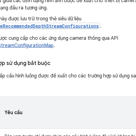
ết giữa các định dạng hình ảnh được đề xuất cho thiết bị camer
dạng đầu ra tương ứng.
này được lưu trữ trong thẻ siêu dữ liệu
leRecommendedDepthStreamConfigurations
.
được cung cấp cho các ứng dụng camera thông qua API
treamConfigurationMap
.
ợp sử dụng bắt buộc
ấp cấu hình luồng được đề xuất cho các trường hợp sử dụng s
Yêu cầu