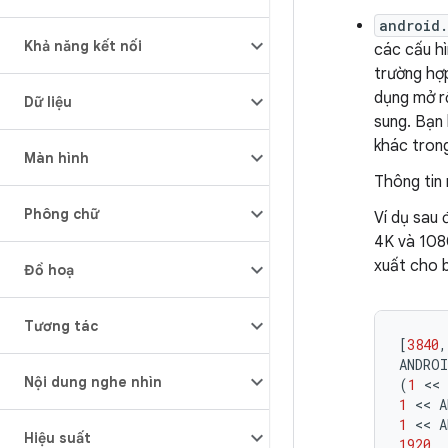
android
Khả năng kết nối
các cấu h
trường hợ
dụng mở rộ
Dữ liệu
sung. Bạn
khác tron
Màn hình
Thông tin 
Phông chữ
Ví dụ sau
4K và 108
xuất cho 
Đồ hoạ
Tương tác
[
3840
,
ANDRO
Nội dung nghe nhìn
(
1
 << 
1
 << 
A
1
 << 
A
Hiệu suất
1920
,