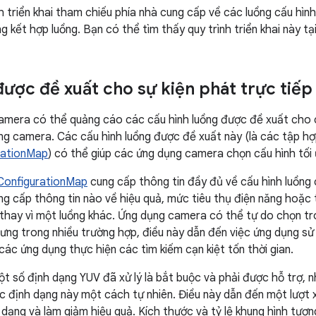
h triển khai tham chiếu phía nhà cung cấp về các luồng cấu hìn
g kết hợp luồng. Bạn có thể tìm thấy quy trình triển khai này tạ
được đề xuất cho sự kiện phát trực tiếp
amera có thể quảng cáo các cấu hình luồng được đề xuất cho 
g camera. Các cấu hình luồng được đề xuất này (là các tập h
rationMap
) có thể giúp các ứng dụng camera chọn cấu hình tối 
onfigurationMap
cung cấp thông tin đầy đủ về cấu hình luồng
g cấp thông tin nào về hiệu quả, mức tiêu thụ điện năng hoặc 
thay vì một luồng khác. Ứng dụng camera có thể tự do chọn tr
hưng trong nhiều trường hợp, điều này dẫn đến việc ứng dụng s
các ứng dụng thực hiện các tìm kiếm cạn kiệt tốn thời gian.
ột số định dạng YUV đã xử lý là bắt buộc và phải được hỗ trợ, 
c định dạng này một cách tự nhiên. Điều này dẫn đến một lượt x
 dạng và làm giảm hiệu quả. Kích thước và tỷ lệ khung hình tư