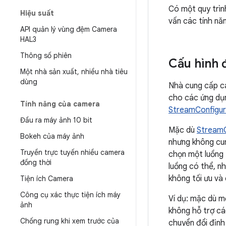
Có một quy trìn
Hiệu suất
vấn các tính năn
API quản lý vùng đệm Camera
HAL3
Thông số phiên
Cấu hình 
Một nhà sản xuất
,
nhiều nhà tiêu
dùng
Nhà cung cấp c
cho các ứng dụn
Tính năng của camera
StreamConfigu
Đầu ra máy ảnh 10 bit
Mặc dù
StreamC
Bokeh của máy ảnh
nhưng không cun
Truyền trực tuyến nhiều camera
chọn một luồng 
đồng thời
luồng có thể, n
không tối ưu và 
Tiện ích Camera
Công cụ xác thực tiện ích máy
Ví dụ: mặc dù m
ảnh
không hỗ trợ cá
Chống rung khi xem trước của
chuyển đổi định