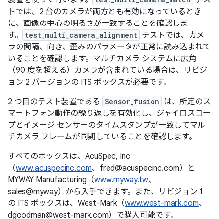
装置を使って行います。
テス
トでは、2 台のカメラが両方とも有効になっているとき
に、画像の中心の明るさが一致することを確認しま
す。
test_multi_camera_alignment
テストでは、カメ
ラの間隔、向き、歪みのパラメータが正常に読み込まれて
いることを確認します。マルチカメラ システムに広角
（90 度を超える）カメラが含まれている場合は、リビジ
ョン 2 バージョンの ITS ボックスが必要です。
2 つ目のテスト装置である
Sensor_fusion
は、所定のス
マートフォン動作の繰り返しを有効化し、ジャイロスコー
プとイメージ センサーのタイムスタンプが一致してマル
チカメラ フレームが同期していることを確認します。
すべてのボックスは、AcuSpec, Inc.
（
www.acuspecinc.com
、fred@acuspecinc.com）と
MYWAY Manufacturing（
www.myway.tw
、
sales@myway）から入手できます。また、リビジョン 1
の ITS ボックスは、West-Mark（
www.west-mark.com
、
dgoodman@west-mark.com）で購入可能です。