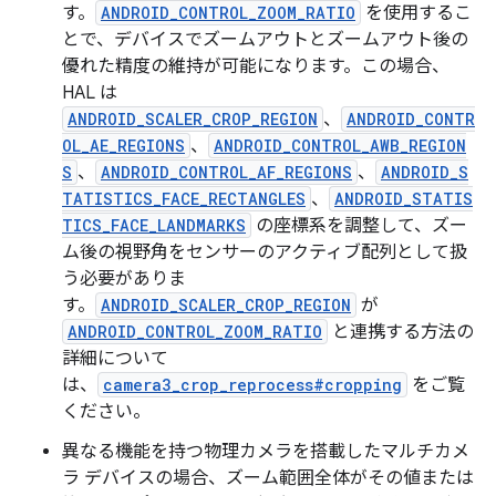
す。
ANDROID_CONTROL_ZOOM_RATIO
を使用するこ
とで、デバイスでズームアウトとズームアウト後の
優れた精度の維持が可能になります。この場合、
HAL は
ANDROID_SCALER_CROP_REGION
、
ANDROID_CONTR
OL_AE_REGIONS
、
ANDROID_CONTROL_AWB_REGION
S
、
ANDROID_CONTROL_AF_REGIONS
、
ANDROID_S
TATISTICS_FACE_RECTANGLES
、
ANDROID_STATIS
TICS_FACE_LANDMARKS
の座標系を調整して、ズー
ム後の視野角をセンサーのアクティブ配列として扱
う必要がありま
す。
ANDROID_SCALER_CROP_REGION
が
ANDROID_CONTROL_ZOOM_RATIO
と連携する方法の
詳細について
は、
camera3_crop_reprocess#cropping
をご覧
ください。
異なる機能を持つ物理カメラを搭載したマルチカメ
ラ デバイスの場合、ズーム範囲全体がその値または