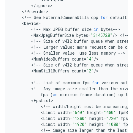
<
/
ignore
<
/
Provider
<
!--
See
ExternalCameraUtils
.
cpp
for
default
v
<
Device
<
!--
Max
JPEG
buffer
size
in
bytes
--
<
MaxJpegBufferSize
bytes
=
"3145728"
/
>
<
!--
<
!--
Size
of
v4l2
buffer
queue
when
stream
<
!--
Larger
value
:
more
request
can
be
cac
<
!--
Smaller
value
:
use
less
memory
--
<
NumVideoBuffers
count
=
"4"
/
<
!--
Size
of
v4l2
buffer
queue
when
stream
<
NumStillBuffers
count
=
"2"
/
>

<
!--
List
of
maximum
fps
for
various
outpu
<
!--
Any
image
size
smaller
than
the
size
fps
(
as
minimum
frame
duration
)
up
to
<
FpsList
<
!--
width
/
height
must
be
increasing
,
<
Limit
width
=
"640"
height
=
"480"
fpsBou
<
Limit
width
=
"1280"
height
=
"720"
fpsBo
<
Limit
width
=
"1920"
height
=
"1080"
fpsB
<
!--
image
size
larger
than
the
last
e