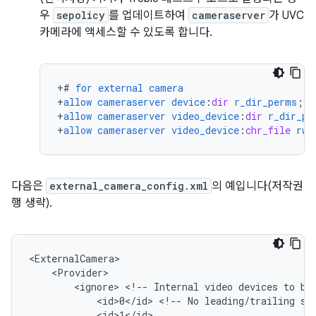
우
sepolicy
를 업데이트하여
cameraserver
가 UVC
카메라에 액세스할 수 있도록 합니다.
+
#
for
external
camera
+
allow
cameraserver
device
:
dir
r_dir_perms
;
+
allow
cameraserver
video_device
:
dir
r_dir_pe
+
allow
cameraserver
video_device
:
chr_file
rw_
다음은
external_camera_config.xml
의 예입니다(저작권
행 생략).
<
ExternalCamera
<
Provider
<
ignore
>
<
!--
Internal
video
devices
to
be
<
id>0
<
/
id
>
<
!--
No
leading
/
trailing
sp
<
id>1
<
/
id