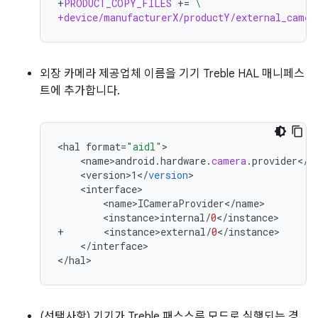
+
PRODUCT_COPY_FILES
+=
\
+device/manufacturerX/productY/external_camer
외장 카메라 제공업체 이름을 기기 Treble HAL 매니페스
트에 추가합니다.
<
hal
format
=
"aidl"
<
name>android
.
hardware
.
camera
.
provider
<
/
n
<
version>1
<
/
version
<
interface
<
name>ICameraProvider
<
/
name
<
instance>internal
/
0
<
/
instance
+
<
instance>external
/
0
<
/
instance
<
/
interface
>

<
/
hal
(선택사항) 기기가 Treble 패스스루 모드로 실행되는 경