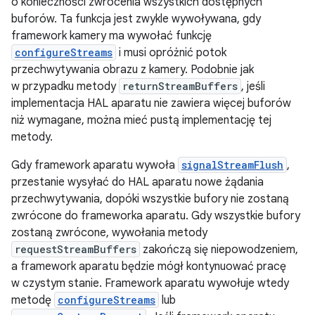
o konieczności zwrócenia wszystkich dostępnych
buforów. Ta funkcja jest zwykle wywoływana, gdy
framework kamery ma wywołać funkcję
configureStreams
i musi opróżnić potok
przechwytywania obrazu z kamery. Podobnie jak
w przypadku metody
returnStreamBuffers
, jeśli
implementacja HAL aparatu nie zawiera więcej buforów
niż wymagane, można mieć pustą implementację tej
metody.
Gdy framework aparatu wywoła
signalStreamFlush
,
przestanie wysyłać do HAL aparatu nowe żądania
przechwytywania, dopóki wszystkie bufory nie zostaną
zwrócone do frameworka aparatu. Gdy wszystkie bufory
zostaną zwrócone, wywołania metody
requestStreamBuffers
zakończą się niepowodzeniem,
a framework aparatu będzie mógł kontynuować pracę
w czystym stanie. Framework aparatu wywołuje wtedy
metodę
configureStreams
lub