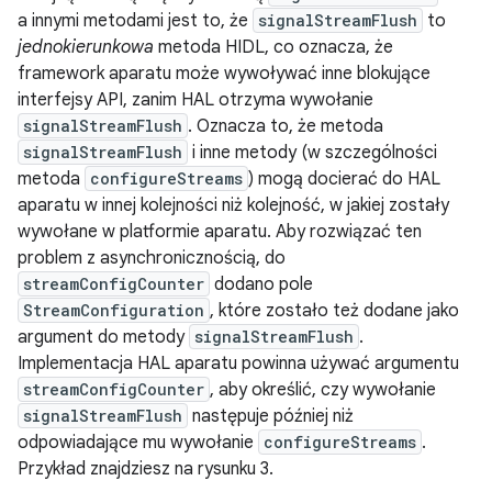
a innymi metodami jest to, że
signalStreamFlush
to
jednokierunkowa
metoda HIDL, co oznacza, że
framework aparatu może wywoływać inne blokujące
interfejsy API, zanim HAL otrzyma wywołanie
signalStreamFlush
. Oznacza to, że metoda
signalStreamFlush
i inne metody (w szczególności
metoda
configureStreams
) mogą docierać do HAL
aparatu w innej kolejności niż kolejność, w jakiej zostały
wywołane w platformie aparatu. Aby rozwiązać ten
problem z asynchronicznością, do
streamConfigCounter
dodano pole
StreamConfiguration
, które zostało też dodane jako
argument do metody
signalStreamFlush
.
Implementacja HAL aparatu powinna używać argumentu
streamConfigCounter
, aby określić, czy wywołanie
signalStreamFlush
następuje później niż
odpowiadające mu wywołanie
configureStreams
.
Przykład znajdziesz na rysunku 3.