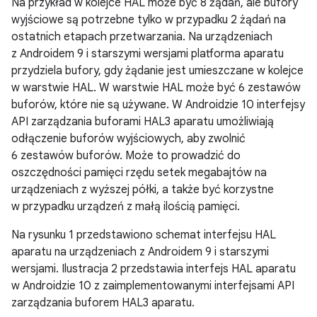
Na przykład w kolejce HAL może być 8 żądań, ale bufory
wyjściowe są potrzebne tylko w przypadku 2 żądań na
ostatnich etapach przetwarzania. Na urządzeniach
z Androidem 9 i starszymi wersjami platforma aparatu
przydziela bufory, gdy żądanie jest umieszczane w kolejce
w warstwie HAL. W warstwie HAL może być 6 zestawów
buforów, które nie są używane. W Androidzie 10 interfejsy
API zarządzania buforami HAL3 aparatu umożliwiają
odłączenie buforów wyjściowych, aby zwolnić
6 zestawów buforów. Może to prowadzić do
oszczędności pamięci rzędu setek megabajtów na
urządzeniach z wyższej półki, a także być korzystne
w przypadku urządzeń z małą ilością pamięci.
Na rysunku 1 przedstawiono schemat interfejsu HAL
aparatu na urządzeniach z Androidem 9 i starszymi
wersjami. Ilustracja 2 przedstawia interfejs HAL aparatu
w Androidzie 10 z zaimplementowanymi interfejsami API
zarządzania buforem HAL3 aparatu.