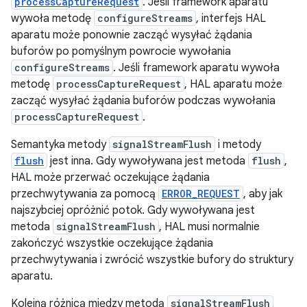
processCaptureRequest
. Jeśli framework aparatu
wywoła metodę
configureStreams
, interfejs HAL
aparatu może ponownie zacząć wysyłać żądania
buforów po pomyślnym powrocie wywołania
configureStreams
. Jeśli framework aparatu wywoła
metodę
processCaptureRequest
, HAL aparatu może
zacząć wysyłać żądania buforów podczas wywołania
processCaptureRequest
.
Semantyka metody
signalStreamFlush
i metody
flush
jest inna. Gdy wywoływana jest metoda
flush
,
HAL może przerwać oczekujące żądania
przechwytywania za pomocą
ERROR_REQUEST
, aby jak
najszybciej opróżnić potok. Gdy wywoływana jest
metoda
signalStreamFlush
, HAL musi normalnie
zakończyć wszystkie oczekujące żądania
przechwytywania i zwrócić wszystkie bufory do struktury
aparatu.
Kolejną różnicą między metodą
signalStreamFlush