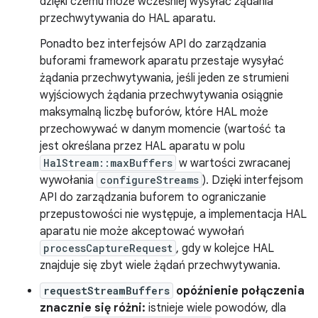
dzięki czemu może wcześniej wysyłać żądania
przechwytywania do HAL aparatu.
Ponadto bez interfejsów API do zarządzania
buforami framework aparatu przestaje wysyłać
żądania przechwytywania, jeśli jeden ze strumieni
wyjściowych żądania przechwytywania osiągnie
maksymalną liczbę buforów, które HAL może
przechowywać w danym momencie (wartość ta
jest określana przez HAL aparatu w polu
HalStream::maxBuffers
w wartości zwracanej
wywołania
configureStreams
). Dzięki interfejsom
API do zarządzania buforem to ograniczanie
przepustowości nie występuje, a implementacja HAL
aparatu nie może akceptować wywołań
processCaptureRequest
, gdy w kolejce HAL
znajduje się zbyt wiele żądań przechwytywania.
requestStreamBuffers
opóźnienie połączenia
znacznie się różni:
istnieje wiele powodów, dla