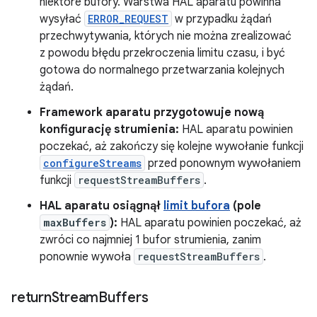
niektóre bufory. Warstwa HAL aparatu powinna
wysyłać
ERROR_REQUEST
w przypadku żądań
przechwytywania, których nie można zrealizować
z powodu błędu przekroczenia limitu czasu, i być
gotowa do normalnego przetwarzania kolejnych
żądań.
Framework aparatu przygotowuje nową
konfigurację strumienia:
HAL aparatu powinien
poczekać, aż zakończy się kolejne wywołanie funkcji
configureStreams
przed ponownym wywołaniem
funkcji
requestStreamBuffers
.
HAL aparatu osiągnął
limit bufora
(pole
maxBuffers
):
HAL aparatu powinien poczekać, aż
zwróci co najmniej 1 bufor strumienia, zanim
ponownie wywoła
requestStreamBuffers
.
return
Stream
Buffers