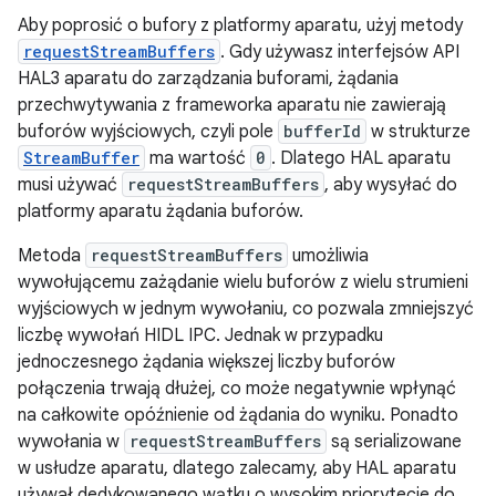
Aby poprosić o bufory z platformy aparatu, użyj metody
requestStreamBuffers
. Gdy używasz interfejsów API
HAL3 aparatu do zarządzania buforami, żądania
przechwytywania z frameworka aparatu nie zawierają
buforów wyjściowych, czyli pole
bufferId
w strukturze
StreamBuffer
ma wartość
0
. Dlatego HAL aparatu
musi używać
requestStreamBuffers
, aby wysyłać do
platformy aparatu żądania buforów.
Metoda
requestStreamBuffers
umożliwia
wywołującemu zażądanie wielu buforów z wielu strumieni
wyjściowych w jednym wywołaniu, co pozwala zmniejszyć
liczbę wywołań HIDL IPC. Jednak w przypadku
jednoczesnego żądania większej liczby buforów
połączenia trwają dłużej, co może negatywnie wpłynąć
na całkowite opóźnienie od żądania do wyniku. Ponadto
wywołania w
requestStreamBuffers
są serializowane
w usłudze aparatu, dlatego zalecamy, aby HAL aparatu
używał dedykowanego wątku o wysokim priorytecie do