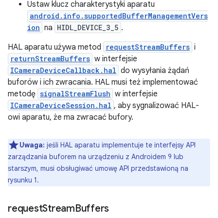
Ustaw klucz charakterystyki aparatu
android.info.supportedBufferManagementVers
ion
na
HIDL_DEVICE_3_5
.
HAL aparatu używa metod
requestStreamBuffers
i
returnStreamBuffers
w interfejsie
ICameraDeviceCallback.hal
do wysyłania żądań
buforów i ich zwracania. HAL musi też implementować
metodę
signalStreamFlush
w interfejsie
ICameraDeviceSession.hal
, aby sygnalizować HAL-
owi aparatu, że ma zwracać bufory.
Uwaga:
jeśli HAL aparatu implementuje te interfejsy API
zarządzania buforem na urządzeniu z Androidem 9 lub
starszym, musi obsługiwać umowę API przedstawioną na
rysunku 1.
request
Stream
Buffers