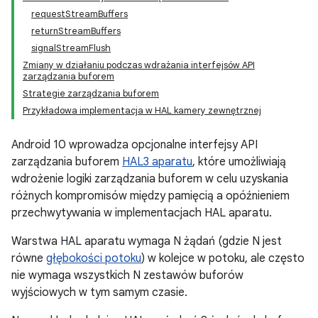
requestStreamBuffers
returnStreamBuffers
signalStreamFlush
Zmiany w działaniu podczas wdrażania interfejsów API
zarządzania buforem
Strategie zarządzania buforem
Przykładowa implementacja w HAL kamery zewnętrznej
Android 10 wprowadza opcjonalne interfejsy API
zarządzania buforem
HAL3 aparatu
, które umożliwiają
wdrożenie logiki zarządzania buforem w celu uzyskania
różnych kompromisów między pamięcią a opóźnieniem
przechwytywania w implementacjach HAL aparatu.
Warstwa HAL aparatu wymaga N żądań (gdzie N jest
równe
głębokości potoku
) w kolejce w potoku, ale często
nie wymaga wszystkich N zestawów buforów
wyjściowych w tym samym czasie.