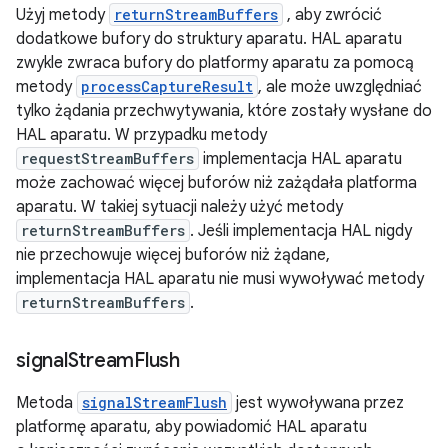
Użyj metody
returnStreamBuffers
, aby zwrócić
dodatkowe bufory do struktury aparatu. HAL aparatu
zwykle zwraca bufory do platformy aparatu za pomocą
metody
processCaptureResult
, ale może uwzględniać
tylko żądania przechwytywania, które zostały wysłane do
HAL aparatu. W przypadku metody
requestStreamBuffers
implementacja HAL aparatu
może zachować więcej buforów niż zażądała platforma
aparatu. W takiej sytuacji należy użyć metody
returnStreamBuffers
. Jeśli implementacja HAL nigdy
nie przechowuje więcej buforów niż żądane,
implementacja HAL aparatu nie musi wywoływać metody
returnStreamBuffers
.
signal
Stream
Flush
Metoda
signalStreamFlush
jest wywoływana przez
platformę aparatu, aby powiadomić HAL aparatu