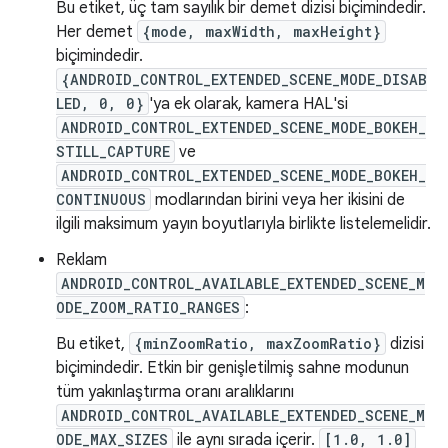
Bu etiket, üç tam sayılık bir demet dizisi biçimindedir.
Her demet
{mode, maxWidth, maxHeight}
biçimindedir.
{ANDROID_CONTROL_EXTENDED_SCENE_MODE_DISAB
LED, 0, 0}
'ya ek olarak, kamera HAL'si
ANDROID_CONTROL_EXTENDED_SCENE_MODE_BOKEH_
STILL_CAPTURE
ve
ANDROID_CONTROL_EXTENDED_SCENE_MODE_BOKEH_
CONTINUOUS
modlarından birini veya her ikisini de
ilgili maksimum yayın boyutlarıyla birlikte listelemelidir.
Reklam
ANDROID_CONTROL_AVAILABLE_EXTENDED_SCENE_M
ODE_ZOOM_RATIO_RANGES
:
Bu etiket,
{minZoomRatio, maxZoomRatio}
dizisi
biçimindedir. Etkin bir genişletilmiş sahne modunun
tüm yakınlaştırma oranı aralıklarını
ANDROID_CONTROL_AVAILABLE_EXTENDED_SCENE_M
ODE_MAX_SIZES
ile aynı sırada içerir.
[1.0, 1.0]