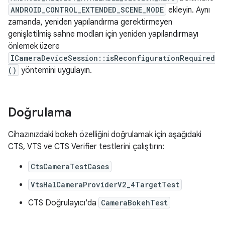
ANDROID_CONTROL_EXTENDED_SCENE_MODE
ekleyin. Aynı
zamanda, yeniden yapılandırma gerektirmeyen
genişletilmiş sahne modları için yeniden yapılandırmayı
önlemek üzere
ICameraDeviceSession::isReconfigurationRequired
()
yöntemini uygulayın.
Doğrulama
Cihazınızdaki bokeh özelliğini doğrulamak için aşağıdaki
CTS, VTS ve CTS Verifier testlerini çalıştırın:
CtsCameraTestCases
VtsHalCameraProviderV2_4TargetTest
CTS Doğrulayıcı'da
CameraBokehTest