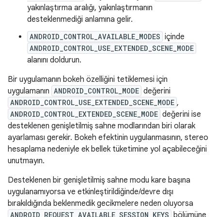
yakınlaştırma aralığı, yakınlaştırmanın
desteklenmediği anlamına gelir.
ANDROID_CONTROL_AVAILABLE_MODES
içinde
ANDROID_CONTROL_USE_EXTENDED_SCENE_MODE
alanını doldurun.
Bir uygulamanın bokeh özelliğini tetiklemesi için
uygulamanın
ANDROID_CONTROL_MODE
değerini
ANDROID_CONTROL_USE_EXTENDED_SCENE_MODE
,
ANDROID_CONTROL_EXTENDED_SCENE_MODE
değerini ise
desteklenen genişletilmiş sahne modlarından biri olarak
ayarlaması gerekir. Bokeh efektinin uygulanmasının, stereo
hesaplama nedeniyle ek bellek tüketimine yol açabileceğini
unutmayın.
Desteklenen bir genişletilmiş sahne modu kare başına
uygulanamıyorsa ve etkinleştirildiğinde/devre dışı
bırakıldığında beklenmedik gecikmelere neden oluyorsa
ANDROID_REQUEST_AVAILABLE_SESSION_KEYS
bölümüne