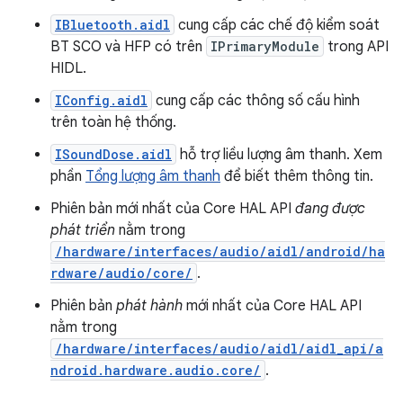
IBluetooth.aidl
cung cấp các chế độ kiểm soát
BT SCO và HFP có trên
IPrimaryModule
trong API
HIDL.
IConfig.aidl
cung cấp các thông số cấu hình
trên toàn hệ thống.
ISoundDose.aidl
hỗ trợ liều lượng âm thanh. Xem
phần
Tổng lượng âm thanh
để biết thêm thông tin.
Phiên bản mới nhất của Core HAL API
đang được
phát triển
nằm trong
/hardware/interfaces/audio/aidl/android/ha
rdware/audio/core/
.
Phiên bản
phát hành
mới nhất của Core HAL API
nằm trong
/hardware/interfaces/audio/aidl/aidl_api/a
ndroid.hardware.audio.core/
.