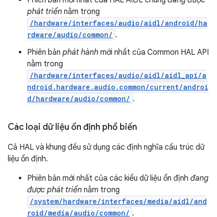
Phiên bản mới nhất của HAL AIDL chung
đang được
phát triển
nằm trong
/hardware/interfaces/audio/aidl/android/ha
rdware/audio/common/
.
Phiên bản
phát hành
mới nhất của Common HAL API
nằm trong
/hardware/interfaces/audio/aidl/aidl_api/a
ndroid.hardware.audio.common/current/androi
d/hardware/audio/common/
.
Các loại dữ liệu ổn định phổ biến
Cả HAL và khung đều sử dụng các định nghĩa cấu trúc dữ
liệu ổn định.
Phiên bản mới nhất của các kiểu dữ liệu ổn định
đang
được phát triển
nằm trong
/system/hardware/interfaces/media/aidl/and
roid/media/audio/common/
.