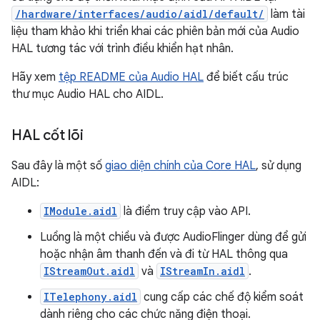
/hardware/interfaces/audio/aidl/default/
làm tài
liệu tham khảo khi triển khai các phiên bản mới của Audio
HAL tương tác với trình điều khiển hạt nhân.
Hãy xem
tệp README của Audio HAL
để biết cấu trúc
thư mục Audio HAL cho AIDL.
HAL cốt lõi
Sau đây là một số
giao diện chính của Core HAL
, sử dụng
AIDL:
IModule.aidl
là điểm truy cập vào API.
Luồng là một chiều và được AudioFlinger dùng để gửi
hoặc nhận âm thanh đến và đi từ HAL thông qua
IStreamOut.aidl
và
IStreamIn.aidl
.
ITelephony.aidl
cung cấp các chế độ kiểm soát
dành riêng cho các chức năng điện thoại.