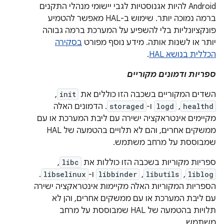
Android להיות אגנוסטיות לגבי יישומי מנהלי התקנים
ברמה נמוכה יותר. שימוש ב-HAL מאפשר להטמיע
פונקציונליות בלי להשפיע על המערכת ברמה גבוהה
יותר או לשנות אותה. מידע נוסף מפורט
בסקירה
הכללית בנושא HAL
.
ספריות ודמונים מקוריים
השדים המקוריים בשכבה הזו כוללים את
init
,‏
healthd
,‏
logd
ו-
storaged
. הדמונים האלה
מקיימים אינטראקציה ישירה עם ליבת המערכת או עם
ממשקים אחרים, והם לא תלויים בהטמעה של HAL
שמבוססת על מרחב משתמש.
ספריות מקוריות בשכבה הזו כוללות את
libc
,
liblog
,
libutils
,
libbinder
ו-
libselinux
.
הספריות המקוריות האלה מקיימות אינטראקציה ישירה
עם ליבת המערכת או עם ממשקים אחרים, והן לא
תלויות בהטמעה של HAL שמבוססת על מרחב
משתמש.