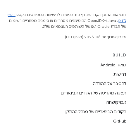
דוגמאות התוכן והקוד שבדף הזה כפופות לרישיונות המפורטים בקטע
רישיון
לתוכן
.‏ Java ו-OpenJDK הם סימנים מסחריים או סימנים מסחריים רשומים
של חברת Oracle ו/או של השותפים העצמאיים שלה.
עדכון אחרון: 2026-06-18 (שעון UTC).
BUILD
מאגר Android
דרישות
להסבר על ההורדה
תצוגה מקדימה של הקודים הבינאריים
גיבוי קושחה
הקודים הבינאריים של מנהל ההתקן
GitHub