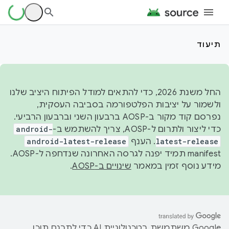
תיעוד
החל משנת 2026, כדי להתאים למודל הפיתוח היציב שלנו
ולשמור על יציבות הפלטפורמה בסביבה העסקית,
נפרסם קוד מקור ב-AOSP ברבעון השני וברבעון הרביעי.
כדי ליצור ולתרום ל-AOSP, צריך להשתמש ב-
android-
latest-release
. הענף
android-latest-release
manifest תמיד יפנה לגרסה האחרונה שנדחפה ל-AOSP.
מידע נוסף זמין במאמר
שינויים ב-AOSP
.
‫Google משתמשת בטכנולוגיית AI כדי לתרגם תוכן