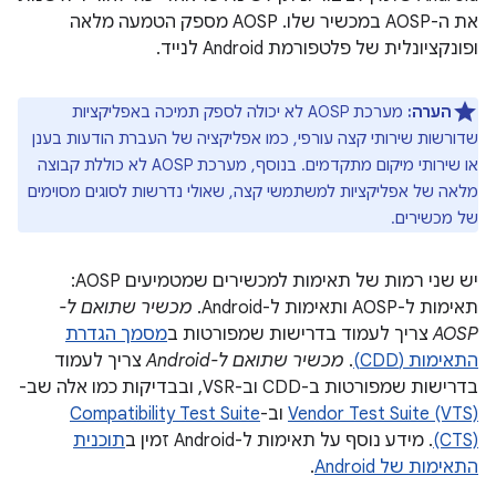
את ה-AOSP במכשיר שלו. ‫AOSP מספק הטמעה מלאה
ופונקציונלית של פלטפורמת Android לנייד.
הערה:
מערכת AOSP לא יכולה לספק תמיכה באפליקציות
שדורשות שירותי קצה עורפי, כמו אפליקציה של העברת הודעות בענן
או שירותי מיקום מתקדמים. בנוסף, מערכת AOSP לא כוללת קבוצה
מלאה של אפליקציות למשתמשי קצה, שאולי נדרשות לסוגים מסוימים
של מכשירים.
יש שני רמות של תאימות למכשירים שמטמיעים AOSP:
תאימות ל-AOSP ותאימות ל-Android.
מכשיר שתואם ל-
AOSP
צריך לעמוד בדרישות שמפורטות ב
מסמך הגדרת
התאימות (CDD)
.
מכשיר שתואם ל-Android
צריך לעמוד
בדרישות שמפורטות ב-CDD וב-VSR, ובבדיקות כמו אלה שב-
Vendor Test Suite (VTS)
וב-
Compatibility Test Suite
(CTS)
. מידע נוסף על תאימות ל-Android זמין ב
תוכנית
התאימות של Android
.