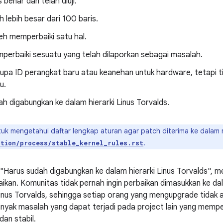
 benar dan telah diuji.
h lebih besar dari 100 baris.
eh memperbaiki satu hal.
perbaiki sesuatu yang telah dilaporkan sebagai masalah.
upa ID perangkat baru atau keanehan untuk hardware, tetapi 
u.
h digabungkan ke dalam hierarki Linus Torvalds.
uk mengetahui daftar lengkap aturan agar patch diterima ke dalam rilis
.
ation/process/stable_kernel_rules.rst
, "Harus sudah digabungkan ke dalam hierarki Linus Torvalds", 
ikan. Komunitas tidak pernah ingin perbaikan dimasukkan ke dala
 Linus Torvalds, sehingga setiap orang yang mengupgrade tidak a
anyak masalah yang dapat terjadi pada project lain yang mem
an stabil.