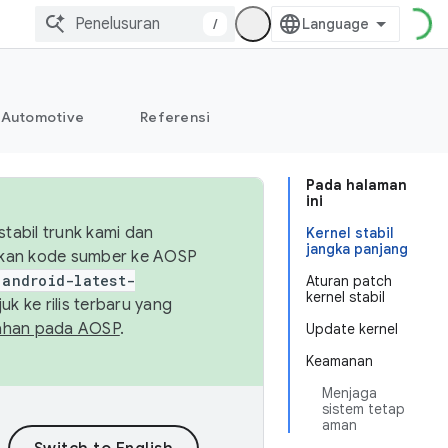
/
Automotive
Referensi
Pada halaman
ini
abil trunk kami dan
Kernel stabil
jangka panjang
sikan kode sumber ke AOSP
android-latest-
Aturan patch
kernel stabil
uk ke rilis terbaru yang
ahan pada AOSP
.
Update kernel
Keamanan
Menjaga
sistem tetap
aman