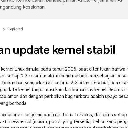
an konten ke dalam bahasa pilihan Anda. Terjemahan AI
ngandung kesalahan.
n
Topik Inti
dan update kernel stabil
bil kernel Linux dimulai pada tahun 2005, saat ditentukan bah
 baru setiap 2-3 bulan) tidak memenuhi kebutuhan sebagian bes
rbaikan bug yang dilakukan selama 2-3 bulan tersebut, dan distr
gupdate kernel tanpa masukan dari komunitas kernel. Secara 
etap aman dan dengan perbaikan bug terbaru adalah upaya be
 yang berbeda.
bil didasarkan langsung pada rilis Linus Torvalds, dan dirilis seti
ktor eksternal (musim, patch yang tersedia, beban kerja pengelo