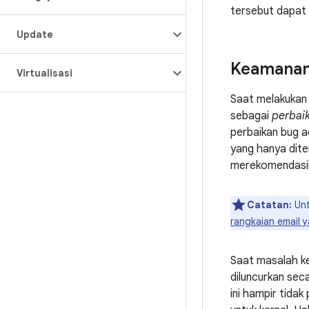
tersebut dapat 
Update
Keamana
Virtualisasi
Saat melakukan 
sebagai
perbai
perbaikan bug a
yang hanya dite
merekomendasika
Catatan:
Unt
rangkaian email 
Saat masalah ke
diluncurkan seca
ini hampir tidak