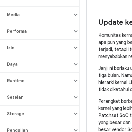
Media
Update ke
Performa
Komunitas kerne
apa pun yang be
Izin
terjadi, tetapi 
menyebabkan reg
Daya
Janji ini berlak
tiga bulan. Nam
Runtime
hierarki kernel 
tidak diketahui
Setelan
Perangkat berba
kernel yang lebi
Storage
Patchset SoC te
yang besar dan 
besar vendor So
Pengujian