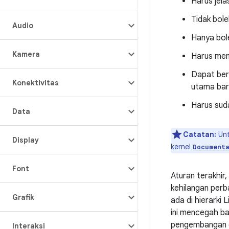
Harus jelas
Tidak bole
Audio
Hanya bol
Kamera
Harus mem
Dapat ber
Konektivitas
utama bar
Harus suda
Data
Catatan:
Unt
Display
kernel
Document
Font
Aturan terakhir
kehilangan perba
Grafik
ada di hierarki
ini mencegah b
pengembangan d
Interaksi