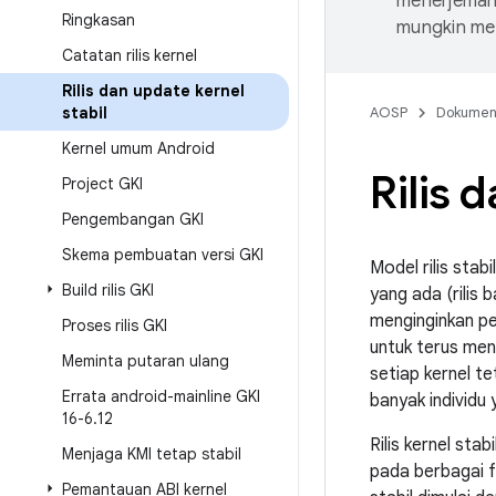
menerjemahk
Ringkasan
mungkin me
Catatan rilis kernel
Rilis dan update kernel
stabil
AOSP
Dokume
Kernel umum Android
Rilis 
Project GKI
Pengembangan GKI
Skema pembuatan versi GKI
Model rilis sta
Build rilis GKI
yang ada (rilis
menginginkan pe
Proses rilis GKI
untuk terus men
Meminta putaran ulang
setiap kernel t
Errata android-mainline GKI
banyak individu
16-6
.
12
Rilis kernel sta
Menjaga KMI tetap stabil
pada berbagai fa
Pemantauan ABI kernel