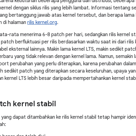
Karena kebutuhan beberapa pengguna dan distribusi, beberapa 
ernel dengan siklus rilis yang lebih lambat. Informasi tentang s
yang bertanggung jawab atas kernel tersebut, dan berapa lama 
n di halaman
rilis kernel.org
.
 rata-rata menerima 6-8 patch per hari, sedangkan rilis kernel s
 patch berfluktuasi per rilis berdasarkan waktu saat ini dari ri
abel eksternal lainnya. Makin lama kernel LTS, makin sedikit pa
erbaru yang tidak relevan dengan kernel lama. Namun, semakin la
ort perubahan yang perlu diterapkan, karena perubahan dalam
ih sedikit patch yang diterapkan secara keseluruhan, upaya yan
kernel LTS lebih besar daripada mempertahankan kernel stabi
tch kernel stabil
 yang dapat ditambahkan ke rilis kernel stabil tetap hampir iden
ah: