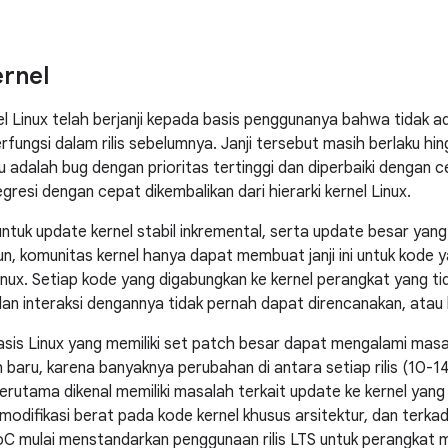
rnel
l Linux telah berjanji kepada basis penggunanya bahwa tidak 
rfungsi dalam rilis sebelumnya. Janji tersebut masih berlaku hi
itu adalah bug dengan prioritas tertinggi dan diperbaiki dengan
resi dengan cepat dikembalikan dari hierarki kernel Linux.
u untuk update kernel stabil inkremental, serta update besar yang
un, komunitas kernel hanya dapat membuat janji ini untuk kode
Linux. Setiap kode yang digabungkan ke kernel perangkat yang ti
 dan interaksi dengannya tidak pernah dapat direncanakan, ata
sis Linux yang memiliki set patch besar dapat mengalami masa
h baru, karena banyaknya perubahan di antara setiap rilis (10-14 
rutama dikenal memiliki masalah terkait update ke kernel yang 
modifikasi berat pada kode kernel khusus arsitektur, dan terkad
C mulai menstandarkan penggunaan rilis LTS untuk perangkat 