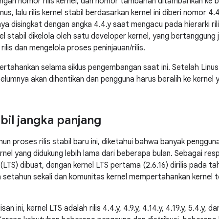
dengan nomor rilis kernel, dan nomor tambahan ditambahkan ke ba
Linus, lalu rilis kernel stabil berdasarkan kernel ini diberi nomor 4
nya disingkat dengan angka 4.4.y saat mengacu pada hierarki rili
ernel stabil dikelola oleh satu developer kernel, yang bertanggu
 rilis dan mengelola proses peninjauan/rilis.
pertahankan selama siklus pengembangan saat ini. Setelah Linus mer
belumnya akan dihentikan dan pengguna harus beralih ke kernel yan
abil jangka panjang
hun proses rilis stabil baru ini, diketahui bahwa banyak penggu
nel yang didukung lebih lama dari beberapa bulan. Sebagai resp
LTS) dibuat, dengan kernel LTS pertama (2.6.16) dirilis pada ta
lih setahun sekali dan komunitas kernel mempertahankan kernel 
n ini, kernel LTS adalah rilis 4.4.y, 4.9.y, 4.14.y, 4.19.y, 5.4.y, dan