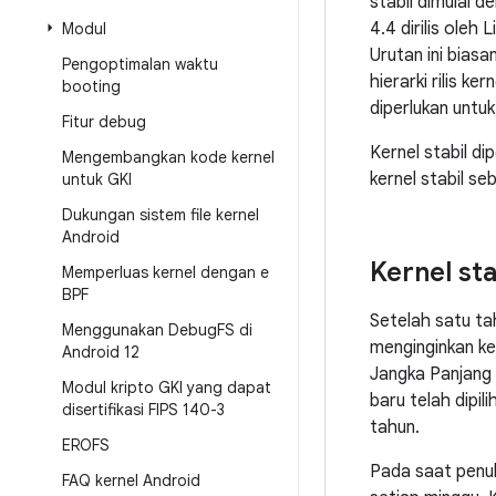
stabil dimulai 
4.4 dirilis oleh 
Modul
Urutan ini biasa
Pengoptimalan waktu
hierarki rilis k
booting
diperlukan untuk
Fitur debug
Kernel stabil di
Mengembangkan kode kernel
kernel stabil se
untuk GKI
Dukungan sistem file kernel
Android
Kernel st
Memperluas kernel dengan e
BPF
Setelah satu ta
Menggunakan Debug
FS di
menginginkan ker
Android 12
Jangka Panjang (
Modul kripto GKI yang dapat
baru telah dipi
disertifikasi FIPS 140-3
tahun.
EROFS
Pada saat penulisa
FAQ kernel Android