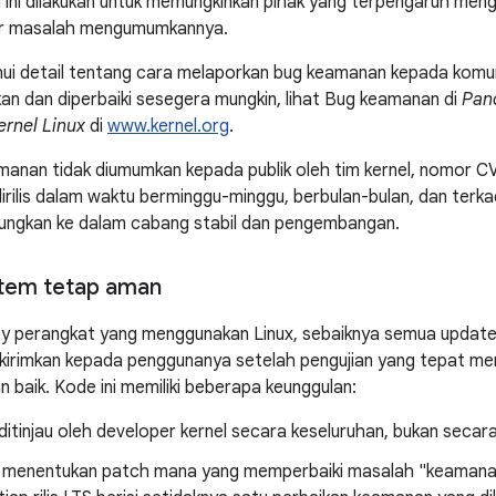
al ini dilakukan untuk memungkinkan pihak yang terpengaruh me
or masalah mengumumkannya.
ui detail tentang cara melaporkan bug keamanan kepada komun
kan dan diperbaiki sesegera mungkin, lihat Bug keamanan di
Pan
ernel Linux
di
www.kernel.org
.
anan tidak diumumkan kepada publik oleh tim kernel, nomor CV
dirilis dalam waktu berminggu-minggu, berbulan-bulan, dan ter
bungkan ke dalam cabang stabil dan pengembangan.
stem tetap aman
 perangkat yang menggunakan Linux, sebaiknya semua update k
ikirimkan kepada penggunanya setelah pengujian yang tepat m
n baik. Kode ini memiliki beberapa keunggulan:
h ditinjau oleh developer kernel secara keseluruhan, bukan secar
uk menentukan patch mana yang memperbaiki masalah "keamana