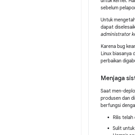
untuk kernel. H
sebelum pelap
Untuk mengetah
dapat diselesai
administrator k
Karena bug keam
Linux biasanya 
perbaikan diga
Menjaga si
Saat men-deploy
produsen dan d
berfungsi denga
Rilis tela
Sulit unt