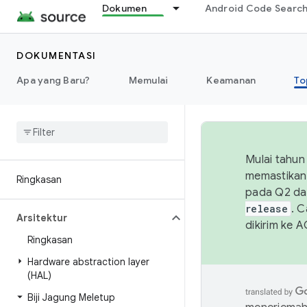
Dokumen
Android Code Searc
DOKUMENTASI
Apa yang Baru?
Memulai
Keamanan
To
Mulai tahun
memastikan 
Ringkasan
pada Q2 da
release
. 
Arsitektur
dikirim ke 
Ringkasan
Hardware abstraction layer
(HAL)
Biji Jagung Meletup