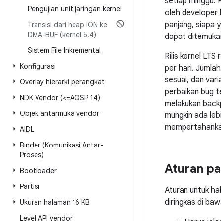
setiap minggu. 
Pengujian unit jaringan kernel
oleh developer k
panjang, siapa 
Transisi dari heap ION ke
DMA-BUF (kernel 5
.
4)
dapat ditemuka
Sistem File Inkremental
Rilis kernel LTS
Konfigurasi
per hari. Jumlah
sesuai, dan vari
Overlay hierarki perangkat
perbaikan bug t
NDK Vendor (<=AOSP 14)
melakukan backp
Objek antarmuka vendor
mungkin ada leb
mempertahankan 
AIDL
Binder (Komunikasi Antar-
Proses)
Aturan pa
Bootloader
Partisi
Aturan untuk hal
diringkas di baw
Ukuran halaman 16 KB
Level API vendor