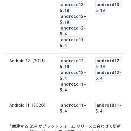
android13-
android13-
5
.
10
5
.
10
android12-
5
.
10
android12-
5
.
4
android11-
5
.
4
android12-
android12-
Android 12（2021）
5
.
10
5
.
10
android12-
android12-
5
.
4
5
.
4
android11-
5
.
4
android11-
android11-
Android 11（2020）
5
.
4
5
.
4
1
関連する BSP がプラットフォーム リリースに合わせて更新