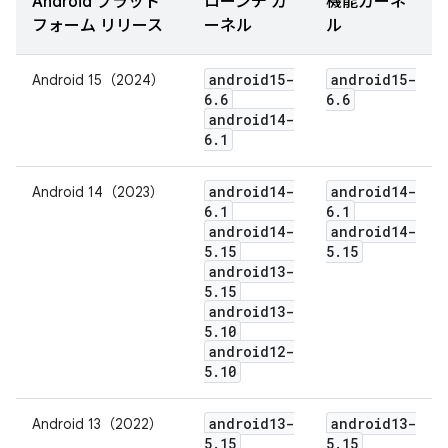
Android プラット
ローンチ カ
機能カーネ
フォーム リリース
ーネル
ル
android15-
android15-
Android 15（2024）
6
.
6
6
.
6
android14-
6
.
1
android14-
android14-
Android 14（2023）
6
.
1
6
.
1
android14-
android14-
5
.
15
5
.
15
android13-
5
.
15
android13-
5
.
10
android12-
5
.
10
android13-
android13-
Android 13（2022）
5
.
15
5
.
15