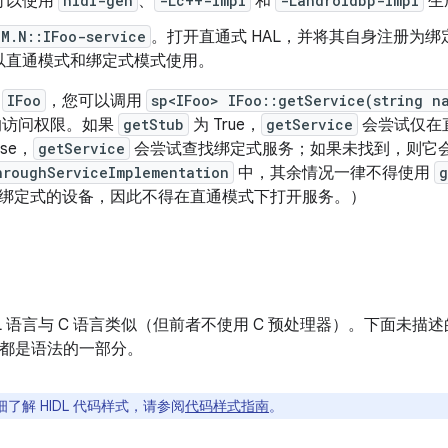
可以使用
hidl-gen
、
-Lc++-impl
和
-Landroidbp-impl
生
M.N::IFoo-service
。打开直通式 HAL，并将其自身注册为绑定
以直通模式和绑定式模式使用。
型
IFoo
，您可以调用
sp<IFoo> IFoo::getService(string n
的访问权限。如果
getStub
为 True，
getService
会尝试仅在直
lse，
getService
会尝试查找绑定式服务；如果未找到，则它
hroughServiceImplementation
中，其余情况一律不得使用
g
全绑定式的设备，因此不得在直通模式下打开服务。）
L 语言与 C 语言类似（但前者不使用 C 预处理器）。下面未
都是语法的一部分。
了解 HIDL 代码样式，请参阅
代码样式指南
。