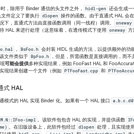
时，除用于 Binder 通信的头文件之外，
hidl-gen
还会生成一
头文件定义了要执行
dlopen
操作的函数。由于直通式 HAL 
况下，直通式方法由直接函数调用（同一线程）调用。
oneway
待 HAL 来进行处理（这意味着，在透传模式下使用
oneway
方
oo.hal
，
BsFoo.h
会封装 HIDL 生成的方法，以提供额外的
。该文件类似于
BpFoo.h
，但是，所需函数是直接调用的，而不是使用 
实现
可能会提供
多种实现结果，例如 FooFast HAL 和 FooAcc
实现结果创建一个文件（例如
PTFooFast.cpp
和
PTFooAccu
直通式 HAL
式的 HAL 实现 Binder 化。如果有一个 HAL 接口
a.b.c.d@
M.N::IFoo-impl
。该软件包包含 HAL 的实现，并提供函数
IF
me)
。在旧版设备上，此软件包经过
dlopen
处理，且实现使