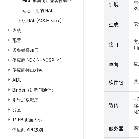
HIDL 框架向后兼容性验证
表
扩展
次
动态可用的 HAL
旧版 HAL (AOSP <=v7)
表
生成
内核
配置
方
接口
用
设备树叠加层
供应商 NDK (<=AOSP 14)
应
单向
供应商接口对象
AIDL
共
软件包
Binder（进程间通信）
H
引导加载程序
透传
端
分区
化
16 KB 页面大小
实
服务器
供应商 API 级别