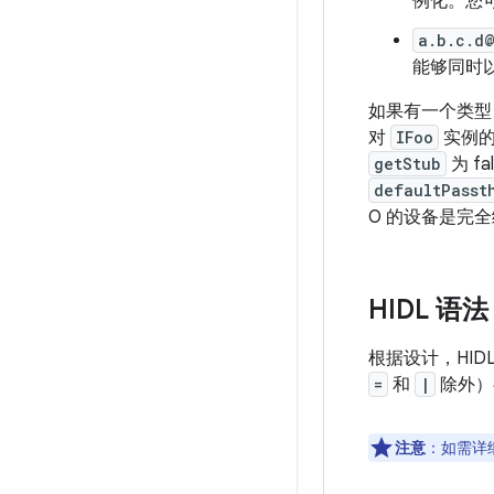
例化。您
a.b.c.d@
能够同时
如果有一个类
对
IFoo
实例
getStub
为 fa
defaultPasst
O 的设备是完
HIDL 语法
根据设计，HID
=
和
|
除外）
注意
：如需详细