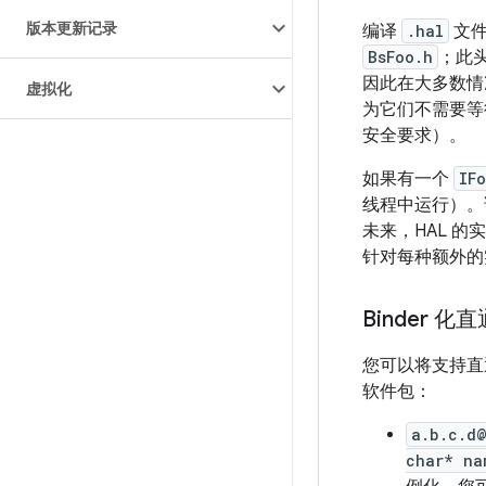
版本更新记录
编译
.hal
文件
BsFoo.h
；此
因此在大多数情
虚拟化
为它们不需要等
安全要求）。
如果有一个
IF
线程中运行）
未来，HAL 的
针对每种额外的
Binder 化
您可以将支持直通模
软件包：
a.b.c.d@
char* na