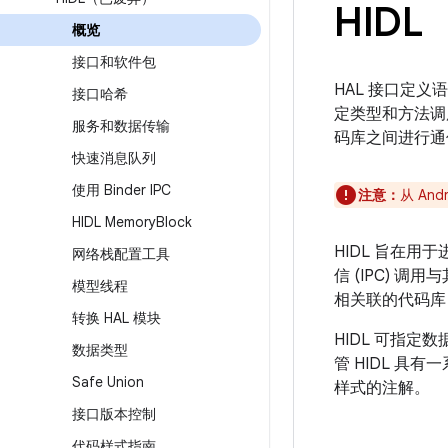
HIDL
概览
接口和软件包
HAL 接口定义语
接口哈希
定类型和方法调
服务和数据传输
码库之间进行通
快速消息队列
使用 Binder IPC
注意：
从 An
HIDL Memory
Block
HIDL 旨在用于
网络栈配置工具
信 (IPC) 
模型线程
相关联的代码库
转换 HAL 模块
HIDL 可指
数据类型
管 HIDL 具有
Safe Union
样式的注解。
接口版本控制
代码样式指南