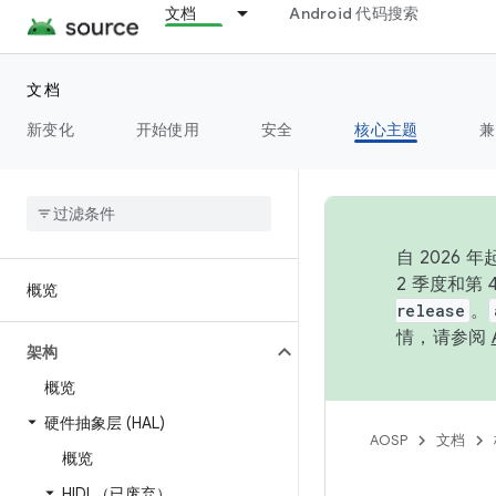
文档
Android 代码搜索
文档
新变化
开始使用
安全
核心主题
兼
自 202
2 季度和第
概览
release
。
情，请参阅
架构
概览
硬件抽象层 (HAL)
AOSP
文档
概览
HIDL（已废弃）