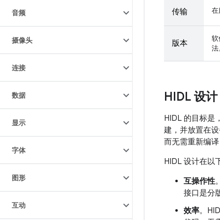
在
传输
音频
软
摄像头
版本
法
连接
HIDL 设计
数据
HIDL 的目标是
显示
建，并放置在
而无需重新编译 
字体
HIDL 设计在
图形
互操作性
接口是分
互动
效率
。HI