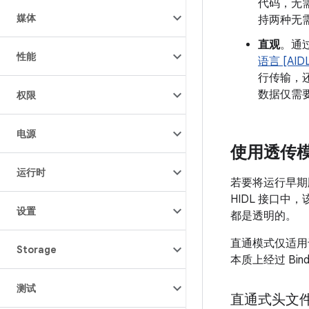
代码，无需
媒体
持两种无需
直观
。通过
性能
语言 [AIDL
行传输，
数据仅需
权限
电源
使用透传
运行时
若要将运行早期版
HIDL 接口中
设置
都是透明的。
直通模式仅适用于 
Storage
本质上经过 Bind
测试
直通式头文