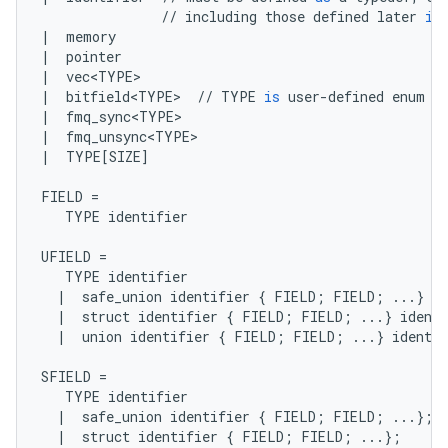
//
including
those
defined
later
in
|
memory
|
pointer
|
vec<TYPE>
|
bitfield<TYPE>
//
TYPE
is
user
-
defined
enum
|
fmq_sync<TYPE>
|
fmq_unsync<TYPE>
|
TYPE
[
SIZE
]
FIELD
=
TYPE
identifier
UFIELD
=
TYPE
identifier
|
safe_union
identifier
{
FIELD
;
FIELD
;
...
}
id
|
struct
identifier
{
FIELD
;
FIELD
;
...
}
identi
|
union
identifier
{
FIELD
;
FIELD
;
...
}
identif
SFIELD
=
TYPE
identifier
|
safe_union
identifier
{
FIELD
;
FIELD
;
...
};
|
struct
identifier
{
FIELD
;
FIELD
;
...
};