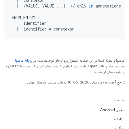
|
constexpr
|
{
VALUE
,
VALUE
...
}
//
only
in
annotations
ENUM_ENTRY
=
identifier
|
identifier
=
constexpr
محتوا و نمونه کدها در این صفحه مشمول پروانه‌های توصیف‌شده در
پروانه محتوا
هستند. جاوا و OpenJDK علامت‌های تجاری یا علامت‌های تجاری ثبت‌شده Oracle و/
یا وابسته‌های آن هستند.
تاریخ آخرین به‌روزرسانی 2026-06-18 به‌وقت ساعت هماهنگ جهانی.
ساخت
مخزن Android
الزامات
بارگیری