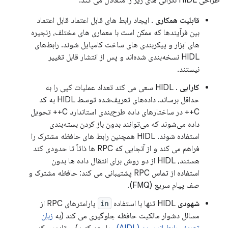
طراحی HIDL نگرانی های زیر را متعادل می کند:
قابلیت همکاری
. ایجاد رابط های قابل اعتماد قابل اعتماد
بین فرآیندها که ممکن است با معماری های مختلف، زنجیره
های ابزار و پیکربندی های ساخت کامپایل شوند. رابط‌های
HIDL نسخه‌بندی شده‌اند و پس از انتشار قابل تغییر
نیستند.
کارایی
. HIDL سعی می کند تعداد عملیات کپی را به
حداقل برساند. داده‌های تعریف‌شده توسط HIDL به کد
C++ در ساختارهای داده طرح‌بندی استاندارد C++ تحویل
داده می‌شوند که می‌توانند بدون باز کردن بسته‌بندی
استفاده شوند. HIDL همچنین رابط های حافظه مشترک را
فراهم می کند و از آنجایی که RPC ها ذاتاً تا حدودی کند
هستند، HIDL از دو روش برای انتقال داده ها بدون
استفاده از تماس RPC پشتیبانی می کند: حافظه مشترک و
صف پیام سریع (FMQ).
شهودی
HIDL تنها با استفاده
in
پارامترهای RPC از
مسائل دشوار مالکیت حافظه جلوگیری می کند (به
زبان