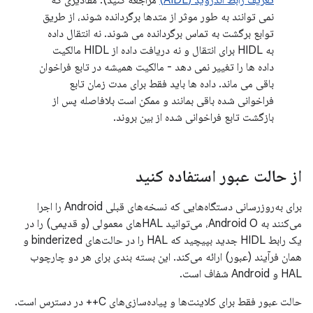
تعریف رابط اندروید (AIDL)
مراجعه کنید). مقادیری که
نمی توانند به طور موثر از متدها برگردانده شوند، از طریق
توابع برگشت به تماس برگردانده می شوند. نه انتقال داده
به HIDL برای انتقال و نه دریافت داده از HIDL مالکیت
داده ها را تغییر نمی دهد - مالکیت همیشه در تابع فراخوان
باقی می ماند. داده ها باید فقط برای مدت زمان تابع
فراخوانی شده باقی بمانند و ممکن است بلافاصله پس از
بازگشت تابع فراخوانی شده از بین بروند.
از حالت عبور استفاده کنید
برای به‌روزرسانی دستگاه‌هایی که نسخه‌های قبلی Android را اجرا
می‌کنند به Android O، می‌توانید HAL‌های معمولی (و قدیمی) را در
یک رابط HIDL جدید بپیچید که HAL را در حالت‌های binderized و
همان فرآیند (عبور) ارائه می‌کند. این بسته بندی برای هر دو چارچوب
HAL و Android شفاف است.
حالت عبور فقط برای کلاینت‌ها و پیاده‌سازی‌های C++ در دسترس است.