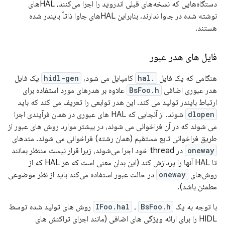
دستگاه‌هایی که نسخه‌های قبلی اندروید را اجرا می‌کنند، HAL‌های
نوشته شده در جاوا ندارند، بنابراین HAL‌های جاوا ذاتاً بایندر شده
هستند.
فایل های هدر عبور
هنگامی که یک فایل
.hal
کامپایل می شود،
hidl-gen
یک فایل
هدر عبوری اضافی
BsFoo.h
علاوه بر هدرهای مورد استفاده برای
ارتباط بایندر تولید می کند. این هدر توابعی را تعریف می کند که باید
dlopen
شوند. از آنجایی که HAL های عبوری در همان فرآیندی اجرا
می شوند که در آن فراخوانی می شوند، در بیشتر موارد روش های عبور از
طریق فراخوانی تابع مستقیم (همان رشته) فراخوانی می شوند. متدهای
oneway
در thread خود اجرا می‌شوند، زیرا قرار نیست منتظر بمانند
تا HAL آنها را پردازش کند (این بدان معنی است که هر HAL که از
روش‌های
oneway
در حالت عبور استفاده می‌کند باید از نظر موضوعی
مطمئن باشد).
با توجه به یک
BsFoo.h
،
IFoo.hal
روش های تولید شده توسط
HIDL را برای ارائه ویژگی های اضافی (مانند اجرای تراکنش های