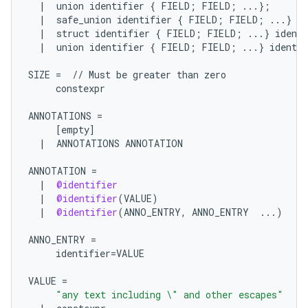
|
union
identifier
{
FIELD
;
FIELD
;
...
};
|
safe_union
identifier
{
FIELD
;
FIELD
;
...
}
id
|
struct
identifier
{
FIELD
;
FIELD
;
...
}
identi
|
union
identifier
{
FIELD
;
FIELD
;
...
}
identif
SIZE
=
//
Must
be
greater
than
zero
constexpr
ANNOTATIONS
=
[
empty
]
|
ANNOTATIONS
ANNOTATION
ANNOTATION
=
|
@identifier
|
@identifier
(
VALUE
)
|
@identifier
(
ANNO_ENTRY
,
ANNO_ENTRY
...
)
ANNO_ENTRY
=
identifier
=
VALUE
VALUE
=
"any text including 
\"
 and other escapes"