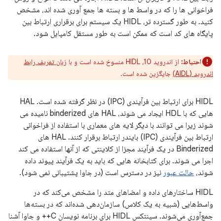
فراخوانی ها را که در واسط ها و بسته ها جمع آوری شده اند، مشخص
کنید. به طور گسترده تر، HIDL یک سیستم برای برقراری ارتباط بین
پایگاه های کد است که ممکن است به طور مستقل کامپایل شود.
احتیاط:
از اندروید 10، HIDL منسوخ شده است و با
زبان تعریف رابط
اندروید (AIDL)
جایگزین شده است.
HIDL برای ارتباط بین فرآیندی (IPC) در نظر گرفته شده است. HAL
هایی که با HDL ایجاد می شوند، HAL های binderized نامیده می
شوند زیرا می توانند با دیگر لایه های معماری با استفاده از فراخوانی
ارتباط بین فرآیندی (IPC) بایندر ارتباط برقرار کنند. HAL های
Binderized در یک فرآیند مجزا از کلاینتی که از آنها استفاده می کند
اجرا می شوند. برای کتابخانه هایی که باید به یک فرآیند پیوند داده
شوند،
حالت عبور
نیز در دسترس است (در جاوا پشتیبانی نمی شود).
HIDL ساختارهای داده و امضاهای متد را مشخص می‌کند که در
واسط‌هایی (شبیه به یک کلاس) سازمان‌دهی شده‌اند که در بسته‌ها
جمع‌آوری می‌شوند. سینتکس HIDL برای برنامه نویسان C++ و جاوا آشنا