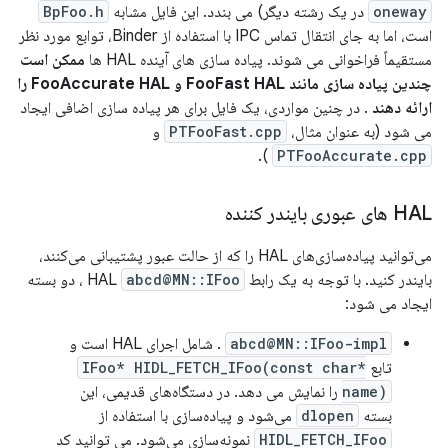
oneway
در یک رشته دیگر) می بندد. این فایل مشابه
BpFoo.h
است، اما به جای انتقال تماس IPC با استفاده از Binder، توابع مورد نظر
مستقیماً فراخوانی می شوند. پیاده سازی های آینده HAL ها
ممکن است
چندین پیاده سازی مانند FooFast HAL و FooAccurate HAL را
ارائه دهند
. در چنین مواردی، یک فایل برای هر پیاده سازی اضافی ایجاد
می شود (به عنوان مثال،
PTFooFast.cpp
و
).
PTFooAccurate.cpp
HAL های عبوری بایندر کننده
می‌توانید پیاده‌سازی‌های HAL را که از حالت عبور پشتیبانی می‌کنند،
بایندر کنید. با توجه به یک رابط HAL
abcd@MN::IFoo
، دو بسته
ایجاد می شود:
abcd@MN::IFoo-impl
. شامل اجرای HAL است و
تابع
IFoo* HIDL_FETCH_IFoo(const char*
name)
را نمایش می دهد. در دستگاه‌های قدیمی، این
بسته
dlopen
می‌شود و پیاده‌سازی با استفاده از
HIDL_FETCH_IFoo
نمونه‌سازی می‌شود. می توانید کد