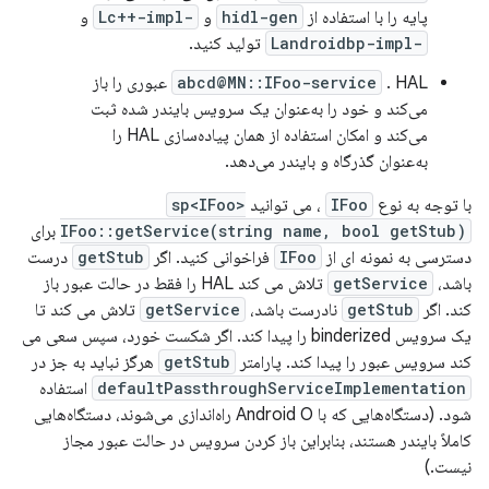
پایه را با استفاده از
hidl-gen
و
-Lc++-impl
و
-Landroidbp-impl
تولید کنید.
abcd@MN::IFoo-service
. HAL عبوری را باز
می‌کند و خود را به‌عنوان یک سرویس بایندر شده ثبت
می‌کند و امکان استفاده از همان پیاده‌سازی HAL را
به‌عنوان گذرگاه و بایندر می‌دهد.
با توجه به نوع
IFoo
، می توانید
sp<IFoo>
IFoo::getService(string name, bool getStub)
برای
دسترسی به نمونه ای از
IFoo
فراخوانی کنید. اگر
getStub
درست
باشد،
getService
تلاش می کند HAL را فقط در حالت عبور باز
کند. اگر
getStub
نادرست باشد،
getService
تلاش می کند تا
یک سرویس binderized را پیدا کند. اگر شکست خورد، سپس سعی می
کند سرویس عبور را پیدا کند. پارامتر
getStub
هرگز نباید به جز در
defaultPassthroughServiceImplementation
استفاده
شود. (دستگاه‌هایی که با Android O راه‌اندازی می‌شوند، دستگاه‌هایی
کاملاً بایندر هستند، بنابراین باز کردن سرویس در حالت عبور مجاز
نیست.)