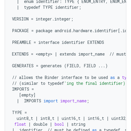
|
enum
identifier
:
TYPE
{
ENUM_ENTRY
,
ENUM_ENT
|
typedef
TYPE
identifier
;
VERSION
=
integer
.
integer
;
PACKAGE
=
package
android
.
hardware
.
identifier
[
.
ide
PREAMBLE
=
interface
identifier
EXTENDS
EXTENDS
=
 <
empty
> 
|
extends
import_name
//
must
b
GENERATES
=
generates
(
FIELD
,
FIELD
...
)
//
allows
the
Binder
interface
to
be
used
as
a
typ
//
(
similar
to
typedef
'ing the final identifier)
IMPORTS
=
[
empty
]
|
IMPORTS
import
import_name
;
TYPE
=
uint8_t
|
int8_t
|
uint16_t
|
int16_t
|
uint32_t
float
|
double
|
bool
|
string
|
identifier
//
must
be
defined
as
a
typedef
,
st