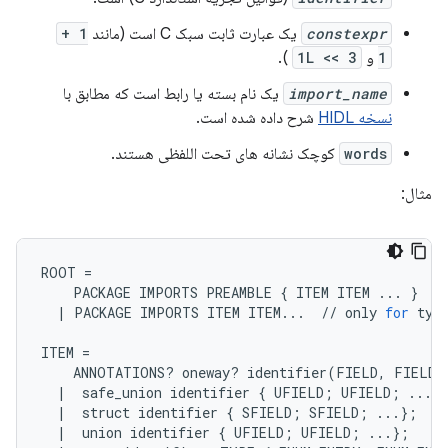
constexpr
یک عبارت ثابت سبک C است (مانند
1 +
1
و
1L << 3
).
import_name
یک نام بسته یا رابط است که مطابق با
نسخه HIDL
شرح داده شده است.
words
کوچک نشانه های تحت اللفظی هستند.
مثال:
ROOT
=
PACKAGE
IMPORTS
PREAMBLE
{
ITEM
ITEM
...
}
/
|
PACKAGE
IMPORTS
ITEM
ITEM
...
//
only
for
typ
ITEM
=
ANNOTATIONS
?
oneway
?
identifier
(
FIELD
,
FIELD
|
safe_union
identifier
{
UFIELD
;
UFIELD
;
...
}
|
struct
identifier
{
SFIELD
;
SFIELD
;
...
};
/
|
union
identifier
{
UFIELD
;
UFIELD
;
...
};