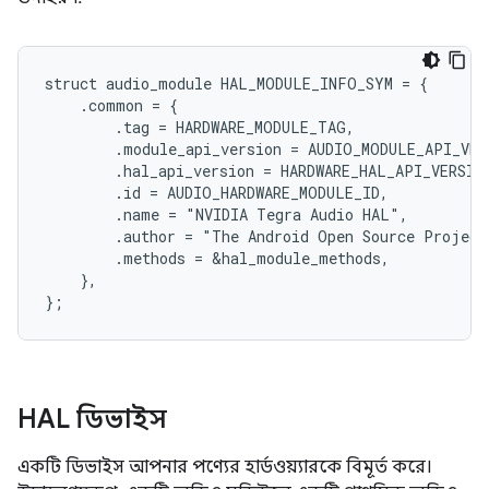
struct audio_module HAL_MODULE_INFO_SYM = {

    .common = {

        .tag = HARDWARE_MODULE_TAG,

        .module_api_version = AUDIO_MODULE_API_VERS
        .hal_api_version = HARDWARE_HAL_API_VERSION
        .id = AUDIO_HARDWARE_MODULE_ID,

        .name = "NVIDIA Tegra Audio HAL",

        .author = "The Android Open Source Project"
        .methods = &hal_module_methods,

    },

HAL ডিভাইস
একটি ডিভাইস আপনার পণ্যের হার্ডওয়্যারকে বিমূর্ত করে।