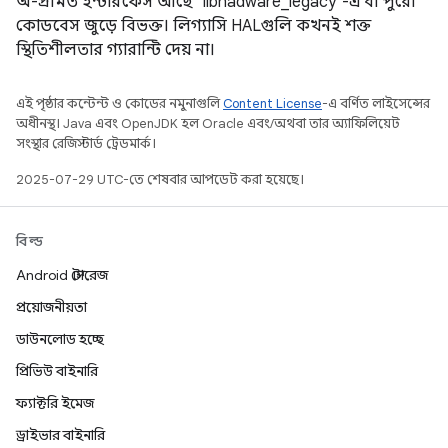
অ-প্রমিত ইন্টারফেস আছে `libhadware_legacy`-এ বা পুরো
কোডবেস জুড়ে বিভক্ত। লিগ্যাসি HALগুলি কখনই শক্ত
স্থিতিশীলতার গ্যারান্টি দেয় না।
এই পৃষ্ঠার কন্টেন্ট ও কোডের নমুনাগুলি
Content License
-এ বর্ণিত লাইসেন্সের
অধীনস্থ। Java এবং OpenJDK হল Oracle এবং/অথবা তার অ্যাফিলিয়েট
সংস্থার রেজিস্টার্ড ট্রেডমার্ক।
2025-07-29 UTC-তে শেষবার আপডেট করা হয়েছে।
বিল্ড
Android স্টোরেজ
প্রয়োজনীয়তা
ডাউনলোড হচ্ছে
প্রিভিউ বাইনারি
ফ্যাক্টরি ইমেজ
ড্রাইভার বাইনারি