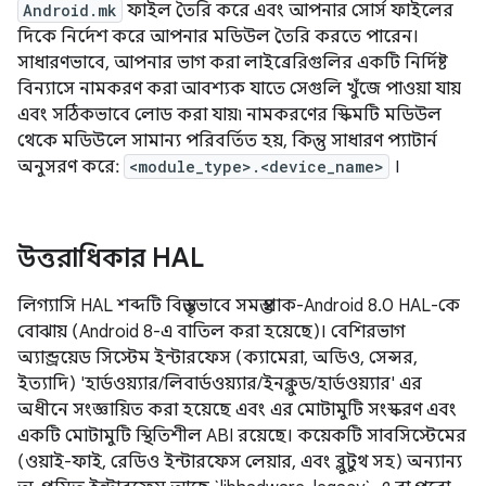
Android.mk
ফাইল তৈরি করে এবং আপনার সোর্স ফাইলের
দিকে নির্দেশ করে আপনার মডিউল তৈরি করতে পারেন।
সাধারণভাবে, আপনার ভাগ করা লাইব্রেরিগুলির একটি নির্দিষ্ট
বিন্যাসে নামকরণ করা আবশ্যক যাতে সেগুলি খুঁজে পাওয়া যায়
এবং সঠিকভাবে লোড করা যায়৷ নামকরণের স্কিমটি মডিউল
থেকে মডিউলে সামান্য পরিবর্তিত হয়, কিন্তু সাধারণ প্যাটার্ন
অনুসরণ করে:
<module_type>.<device_name>
।
উত্তরাধিকার HAL
লিগ্যাসি HAL শব্দটি বিস্তৃতভাবে সমস্ত প্রাক-Android 8.0 HAL-কে
বোঝায় (Android 8-এ বাতিল করা হয়েছে)। বেশিরভাগ
অ্যান্ড্রয়েড সিস্টেম ইন্টারফেস (ক্যামেরা, অডিও, সেন্সর,
ইত্যাদি) 'হার্ডওয়্যার/লিবার্ডওয়্যার/ইনক্লুড/হার্ডওয়্যার' এর
অধীনে সংজ্ঞায়িত করা হয়েছে এবং এর মোটামুটি সংস্করণ এবং
একটি মোটামুটি স্থিতিশীল ABI রয়েছে। কয়েকটি সাবসিস্টেমের
(ওয়াই-ফাই, রেডিও ইন্টারফেস লেয়ার, এবং ব্লুটুথ সহ) অন্যান্য