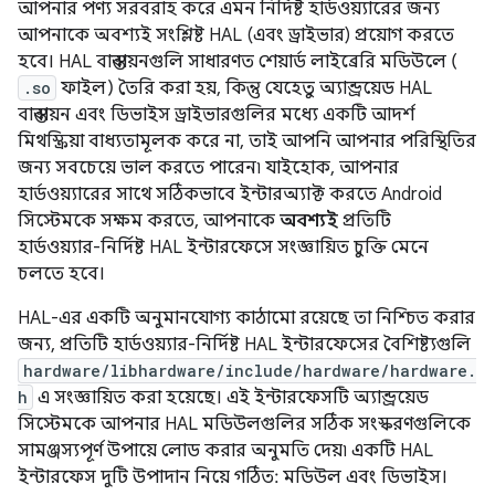
আপনার পণ্য সরবরাহ করে এমন নির্দিষ্ট হার্ডওয়্যারের জন্য
আপনাকে অবশ্যই সংশ্লিষ্ট HAL (এবং ড্রাইভার) প্রয়োগ করতে
হবে। HAL বাস্তবায়নগুলি সাধারণত শেয়ার্ড লাইব্রেরি মডিউলে (
.so
ফাইল) তৈরি করা হয়, কিন্তু যেহেতু অ্যান্ড্রয়েড HAL
বাস্তবায়ন এবং ডিভাইস ড্রাইভারগুলির মধ্যে একটি আদর্শ
মিথস্ক্রিয়া বাধ্যতামূলক করে না, তাই আপনি আপনার পরিস্থিতির
জন্য সবচেয়ে ভাল করতে পারেন৷ যাইহোক, আপনার
হার্ডওয়্যারের সাথে সঠিকভাবে ইন্টারঅ্যাক্ট করতে Android
সিস্টেমকে সক্ষম করতে, আপনাকে
অবশ্যই
প্রতিটি
হার্ডওয়্যার-নির্দিষ্ট HAL ইন্টারফেসে সংজ্ঞায়িত চুক্তি মেনে
চলতে হবে।
HAL-এর একটি অনুমানযোগ্য কাঠামো রয়েছে তা নিশ্চিত করার
জন্য, প্রতিটি হার্ডওয়্যার-নির্দিষ্ট HAL ইন্টারফেসের বৈশিষ্ট্যগুলি
hardware/libhardware/include/hardware/hardware.
h
এ সংজ্ঞায়িত করা হয়েছে। এই ইন্টারফেসটি অ্যান্ড্রয়েড
সিস্টেমকে আপনার HAL মডিউলগুলির সঠিক সংস্করণগুলিকে
সামঞ্জস্যপূর্ণ উপায়ে লোড করার অনুমতি দেয়৷ একটি HAL
ইন্টারফেস দুটি উপাদান নিয়ে গঠিত: মডিউল এবং ডিভাইস।