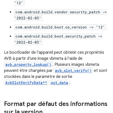
'12'
com.android.build.vendor.security_patch ->
'2022-02-05'
com.android.build.boot.os_version -> '12'
com.android.build.boot.security_patch ->
'2022-02-05'
Le bootloader de l'appareil peut obtenir ces propriétés
AVB à partir d'une image vbmeta à l'aide de
avb_property_lookup()
. Plusieurs images vbmeta
peuvent être chargées par
avb_slot_verify()
et sont
stockées dans le paramètre de sortie
AvbSlotVerifyData**
out_data
.
Format par défaut des informations
sur la version