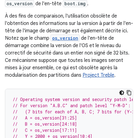
os_version
de l'en-tête
boot.img
.
À des fins de comparaison, l'utilisation obsolète de
l'obtention des informations sur la version à partir de l'en-
tête de l'image de démarrage est également décrite ici.
Notez que le champ
os_version
de l'en-tête de
démarrage combine la version de l'OS et le niveau du
correctif de sécurité dans un entier non signé de 32 bits.
Ce mécanisme suppose que toutes les images seront
mises à jour ensemble, ce qui est obsolète après la
modularisation des partitions dans
Project Treble
.
// Operating system version and security patch lev
// For version "A.B.C" and patch level "Y-M-D":
//   (7 bits for each of A, B, C; 7 bits for (Y-20
//   A = os_version[31:25]
//   B = os_version[24:18]
//   C = os_version[17:11]
//   Y = 2000 + os_version[10:4]