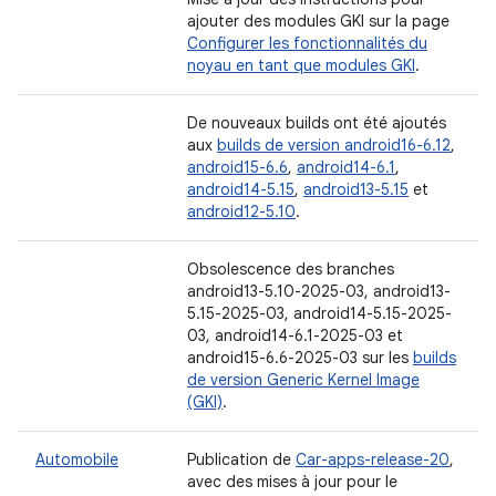
ajouter des modules GKI sur la page
Configurer les fonctionnalités du
noyau en tant que modules GKI
.
De nouveaux builds ont été ajoutés
aux
builds de version android16-6.12
,
android15-6.6
,
android14-6.1
,
android14-5.15
,
android13-5.15
et
android12-5.10
.
Obsolescence des branches
android13-5.10-2025-03, android13-
5.15-2025-03, android14-5.15-2025-
03, android14-6.1-2025-03 et
android15-6.6-2025-03 sur les
builds
de version Generic Kernel Image
(GKI)
.
Automobile
Publication de
Car-apps-release-20
,
avec des mises à jour pour le