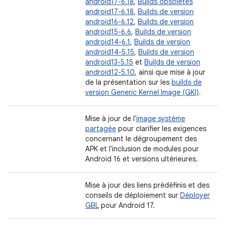
android17-6.18
,
Builds obsolètes
android17-6.18
,
Builds de version
android16-6.12
,
Builds de version
android15-6.6
,
Builds de version
android14-6.1
,
Builds de version
android14-5.15
,
Builds de version
android13-5.15
et
Builds de version
android12-5.10
, ainsi que mise à jour
de la présentation sur les
builds de
version Generic Kernel Image (GKI)
.
Mise à jour de l'
image système
partagée
pour clarifier les exigences
concernant le dégroupement des
APK et l'inclusion de modules pour
Android 16 et versions ultérieures.
Mise à jour des liens prédéfinis et des
conseils de déploiement sur
Déployer
GBL
pour Android 17.