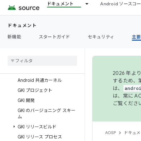
ドキュメント
Android ソース
概要
Hardware Abstraction
Layer（HAL）
ドキュメント
Kernel
新機能
スタートガイド
セキュリティ
主要
概要
カーネル リリースノート
安定版カーネルのリリースと更
新
2026 
Android 共通カーネル
するため、第
は、
andro
GKI プロジェクト
は、常に 
GKI 開発
ご覧くださ
GKI のバージョニング スキー
ム
GKI リリースビルド
AOSP
ドキュメ
GKI リリース プロセス