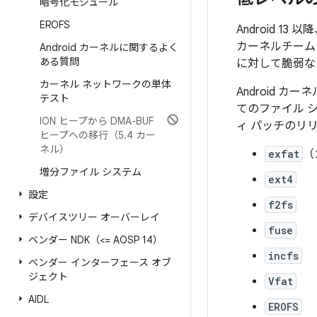
暗号化モジュール
EROFS
Android 1
カーネルチーム
Android カーネルに関するよく
ある質問
に対して脆弱な
カーネル ネットワークの単体
Android
テスト
てのファイル 
ION ヒープから DMA-BUF
ィ パッチのリ
ヒープへの移行（5
.
4 カー
ネル）
exfat
（
増分ファイル システム
ext4
設定
f2fs
デバイスツリー オーバーレイ
fuse
ベンダー NDK（<= AOSP 14）
incfs
ベンダー インターフェース オブ
ジェクト
Vfat
AIDL
EROFS