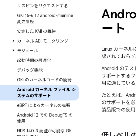
リスピンをリクエストする
And
GKI 16-6
.
12 android-mainline
変更履歴
ート
安定した KMI の維持
カーネル ABI モニタリング
Linux カー
モジュール
認されておらず、
起動時間の最適化
Android 
デバッグ機能
サポートするファ
GKI のカーネルコードの開発
用に適している
Android カーネル ファイル シ
たとえば、Andro
ステムのサポート
のサポートを必
e
BPF によるカーネルの拡張
製品版での使用
Android 12 での Debug
FS の
使用
FIPS 140-3 認証が可能な GKI
低レベル