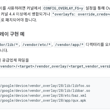
이를 사용하려면 커널에서
CONFIG_OVERLAY_FS=y
설정을 통해 Ov
 커널 4.4 이상에서 병합되거나
"overlayfs: override_creds=
로 패치되어야 합니다.
레이 구현 예
dor/lib/*
,
/vendor/etc/*
,
/vendor/app/*
디렉터리를 오
니다.
된 공급업체 파일을
<vendor>/<target>/vendor_overlay/<target_vendor_vers
/google/device/vendor_overlay/28/lib/libfoo.so
/google/device/vendor_overlay/28/lib/libbar.so
/google/device/vendor_overlay/28/etc/baz.xml
/google/device/vendor_overlay/28/app/qux.apk