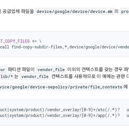
된 공급업체 파일을
device/google/device/device.mk
의
pro
CT_COPY_FILES
+=
\
call
find-copy-subdir-files,*,device/google/device/vend
dor
파티션 파일이
vendor_file
이외의 컨텍스트를 갖는 경우 파
/lib/*
는
vendor_file
컨텍스트를 사용하므로 이 예에는 관련 
vice/google/device-sepolicy/private/file_contexts
에
uct|system/product)/vendor_overlay/[0-9]+/etc(/.*)?   u
uct|system/product)/vendor_overlay/[0-9]+/app(/.*)?   u