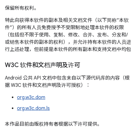
保留所有权利。
特此向获得本软件的副本及相关文档文件（以下简称“本软
件”）的所有人员免费授予不受限制地处理本软件的权限
（包括但不限于使用、复制、修改、合并、发布、分发和/
或销售本软件的副本的权利），并允许持有本软件的人员进
行上述处理，但前提是本软件的所有副本和支持文档中均包
含上述版权通知和本权限声明。
W3C 软件和文档声明及许可
本软件按“原样”提供，不提供任何形式（明示或暗示）的保
证，包括但不限于针对适销性、特定用途适用性以及不对第
Android 公共 API 文档中包含来自以下源代码库的内容（根
三方构成侵权的保证。在任何情况下，无论是在合同诉讼、
据 W3C 软件和文档声明及许可授权）：
过失诉讼，还是侵权诉讼中，对于因使用本软件或本软件的
org.w3c.dom
性能造成的以及与使用本软件或本软件的性能相关的任何索
赔，任何特殊、间接或结果性损害，或任何因本软件无法使
org.w3c.dom.ls
用、数据丢失或利润损失造成的损害，本声明中提到的版权
持有者均不承担任何责任。
本作品目前由版权持有者根据以下许可提供。
除非本声明中另有规定，否则在未事先征得版权持有者书面