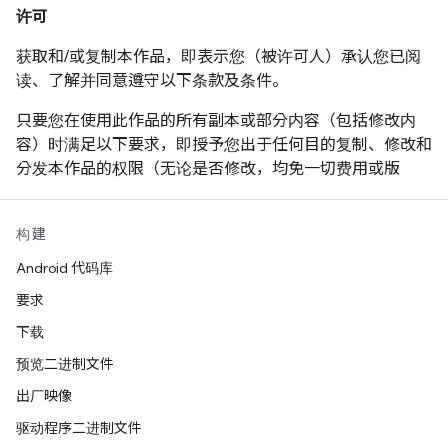
授权的情况下，不得在广告中或以其他形式使用版权持有者
许可
的名称，对本软件的销售、使用或其他活动进行宣传。
获取和/或复制本作品，即表示您（被许可人）承认您已阅
读、了解并同意遵守以下条款及条件。
只要您在使用此作品的所有副本或部分内容（包括修改内
容）时满足以下要求，即授予您出于任何目的复制、修改和
分发本作品的权限（无论是否修改，均免一切费用或版
税）：
在再发行作品或衍生作品中用户可见的位置附上此声
构建
明的全文内容。
Android 代码库
附上任何现有的知识产权免责声明、声明或条款及条
要求
件。如果没有这类内容，则应附上 W3C 软件和文档
下载
的简短声明。
预览二进制文件
在针对新代码或文档的版权声明中注明所做的任何更
出厂映像
改或修改，例如“本软件或文档中包含从 [W3C 文档的
名称或 URI] 复制的内容或根据 [W3C 文档的名称或
驱动程序二进制文件