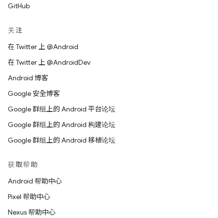
URI] 得出的内容。版权所有 © [年份] W3C®（MIT、
GitHub
ERCIM、Keio、Beihang）”。
关注
免责声明
在 Twitter 上 @Android
本作品按“原样”提供，且版权持有者不提供任何明示或暗示
在 Twitter 上 @AndroidDev
的声明或保证，包括但不限于针对适销性、任何特定用途适
Android 博客
用性或使用本软件或文档不会对任何第三方专利、版权、商
标或其他权利构成侵权的保证。
Google 安全博客
Google 群组上的 Android 平台论坛
对于因使用本软件或文档造成的任何直接、间接、特殊或结
果性损害，版权持有者均不承担任何责任。
Google 群组上的 Android 构建论坛
Google 群组上的 Android 移植论坛
在未事先征得特定书面许可的情况下，不得在与本作品相关
的广告或公共宣传内容中使用版权持有者的名称和商标。本
获取帮助
作品包含的版权始终归版权持有者所有。
Android 帮助中心
Pixel 帮助中心
Nexus 帮助中心