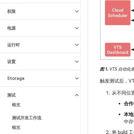
权限
电源
运行时
设置
图 1.
VTS 自动化
Storage
触发测试后，V
从不同位置
测试
合作伙
概览
本地
测试开发工作流
中存
概览
将 bui