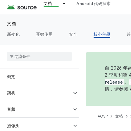
文档
Android 代码搜索
文档
新变化
开始使用
安全
核心主题
兼
自 202
2 季度和第
概览
release
。
情，请参阅
架构
音频
AOSP
文档
摄像头