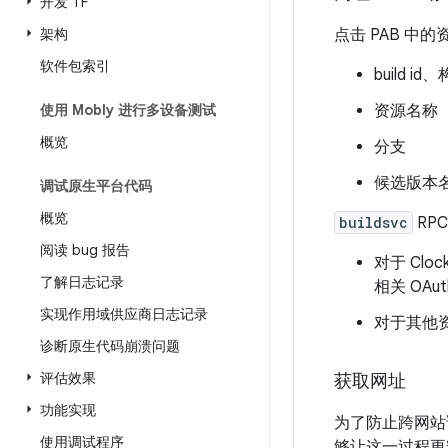
开发 TF
架构
点击 PAB 中
软件包索引
build i
使用 Mobly 进行多设备测试
资源名称
概览
分支
候选版本名
调试原生平台代码
概览
buildsvc
RP
阅读 bug 报告
对于 Clo
了解日志记录
相关 OAu
实现作用域供应商日志记录
对于其他资
诊断原生代码崩溃问题
评估效果
获取网址
功能实现
为了防止跨网站
使用调试程序
够让这一过程更安