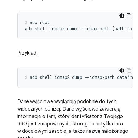
adb
root

adb
shell
idmap2
dump
--idmap-path
[
path
to
y
Przykład:
adb
shell
idmap2
dump
--idmap-path
data/res
Dane wyjściowe wyglądają podobnie do tych
widocznych poniżej. Dane wyjściowe zawierają
informacje o tym, który identyfikator z Twojego
RRO jest zmapowany do którego identyfikatora
w docelowym zasobie, a także nazwę nałożonego