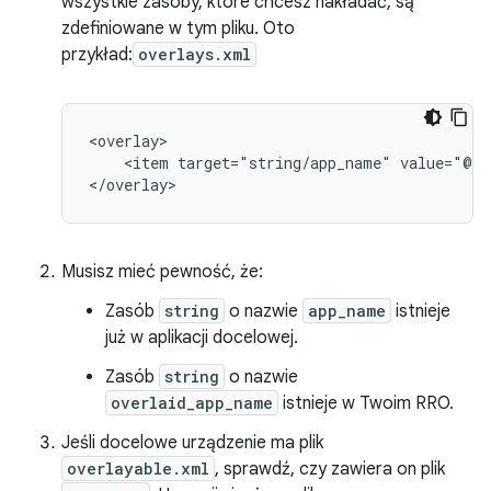
wszystkie zasoby, które chcesz nakładać, są
zdefiniowane w tym pliku. Oto
przykład:
overlays.xml
<item
target="string/app_name"
value="@st
Musisz mieć pewność, że:
Zasób
string
o nazwie
app_name
istnieje
już w aplikacji docelowej.
Zasób
string
o nazwie
overlaid_app_name
istnieje w Twoim RRO.
Jeśli docelowe urządzenie ma plik
overlayable.xml
, sprawdź, czy zawiera on plik