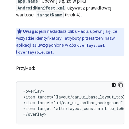
app_name
. Upewnij się, że w pliku
AndroidManifest.xml
używasz prawidłowej
wartości
targetName
(krok 4).
Uwaga:
jeśli nakładasz plik układu, upewnij się, że
wszystkie identyfikatory i atrybuty przestrzeni nazw
aplikacji są uwzględnione w
obu
overlays.xml
i
.
overlayable.xml
Przykład:
<overlay>

<item
target="layout/car_ui_base_layout_toolb
<item
target="id/car_ui_toolbar_background"
v
<item
target="attr/layout_constraintTop_toBot