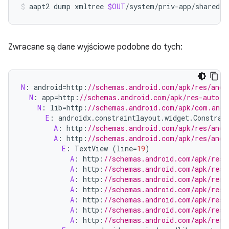
aapt2
dump
xmltree
$OUT
/system/priv-app/sharedli
Zwracane są dane wyjściowe podobne do tych:
N
:
android
=
http
:
//schemas.android.com/apk/res/andr
N
:
app
=
http
:
//schemas.android.com/apk/res-auto (
N
:
lib
=
http
:
//schemas.android.com/apk/com.andr
E
:
androidx
.
constraintlayout
.
widget
.
Constrai
A
:
http
:
//schemas.android.com/apk/res/andr
A
:
http
:
//schemas.android.com/apk/res/andr
E
:
TextView
(
line
=
19
)
A
:
http
:
//schemas.android.com/apk/res/
A
:
http
:
//schemas.android.com/apk/res/
A
:
http
:
//schemas.android.com/apk/res/
A
:
http
:
//schemas.android.com/apk/res-
A
:
http
:
//schemas.android.com/apk/res-
A
:
http
:
//schemas.android.com/apk/res-
A
:
http
:
//schemas.android.com/apk/res-