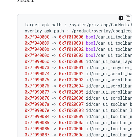
zasobu.
target
apk
path
:
/
system
/
priv
-
app
/
CarMediaAp
overlay
apk
path
:
/
product
/
overlay
/
googlecar
0x7f040008
-
>
0x7f010000
bool
/
car_ui_toolbar_
0x7f040009
-
>
0x7f010001
bool
/
car_ui_toolbar_
0x7f04000b
-
>
0x7f010002
bool
/
car_ui_toolbar_
0x7f04000c
-
>
0x7f010003
bool
/
car_ui_toolbar_
0x7f09006c
-
>
0x7f020000
id
/
car_ui_base_layou
0x7f090073
-
>
0x7f020001
id
/
car_ui_recycler_v
0x7f090074
-
>
0x7f020002
id
/
car_ui_scroll_bar
0x7f090075
-
>
0x7f020003
id
/
car_ui_scrollbar_
0x7f090076
-
>
0x7f020004
id
/
car_ui_scrollbar_
0x7f090077
-
>
0x7f020005
id
/
car_ui_scrollbar_
0x7f090078
-
>
0x7f020006
id
/
car_ui_scrollbar_
0x7f09007a
-
>
0x7f020007
id
/
car_ui_toolbar_ba
0x7f09007e
-
>
0x7f020008
id
/
car_ui_toolbar_lo
0x7f090084
-
>
0x7f020009
id
/
car_ui_toolbar_me
0x7f090085
-
>
0x7f02000a
id
/
car_ui_toolbar_na
0x7f090086
-
>
0x7f02000b
id
/
car_ui_toolbar_na
0x7f090087
-
>
0x7f02000c
id
/
car_ui_toolbar_pr