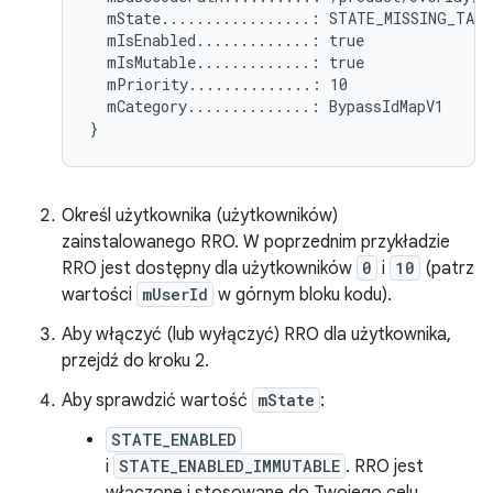
  mState.................: STATE_MISSING_TARG
  mIsEnabled.............: true

  mIsMutable.............: true

  mPriority..............: 10

  mCategory..............: BypassIdMapV1

Określ użytkownika (użytkowników)
zainstalowanego RRO. W poprzednim przykładzie
RRO jest dostępny dla użytkowników
0
i
10
(patrz
wartości
mUserId
w górnym bloku kodu).
Aby włączyć (lub wyłączyć) RRO dla użytkownika,
przejdź do kroku 2.
Aby sprawdzić wartość
mState
:
STATE_ENABLED
i
STATE_ENABLED_IMMUTABLE
. RRO jest