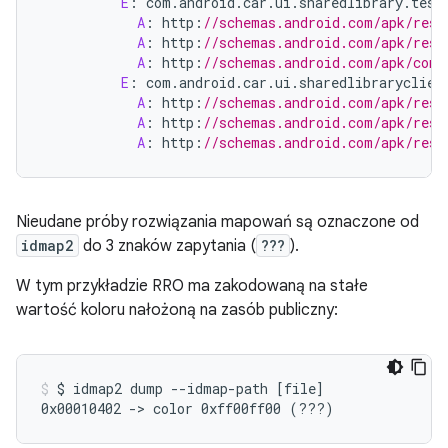
E
:
com
.
android
.
car
.
ui
.
sharedlibrary
.
test
A
:
http
:
//schemas.android.com/apk/res/
A
:
http
:
//schemas.android.com/apk/res/
A
:
http
:
//schemas.android.com/apk/com.
E
:
com
.
android
.
car
.
ui
.
sharedlibraryclien
A
:
http
:
//schemas.android.com/apk/res/
A
:
http
:
//schemas.android.com/apk/res/
A
:
http
:
//schemas.android.com/apk/res
Nieudane próby rozwiązania mapowań są oznaczone od
idmap2
do 3 znaków zapytania (
???
).
W tym przykładzie RRO ma zakodowaną na stałe
wartość koloru nałożoną na zasób publiczny:
$
idmap2
dump
--idmap-path
[
file
]
0x00010402
->
color
0xff00ff00
(
???
)