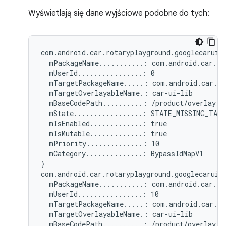
Wyświetlają się dane wyjściowe podobne do tych:
com.android.car.rotaryplayground.googlecarui.r
  mPackageName...........: com.android.car.rot
  mUserId................: 0

  mTargetPackageName.....: com.android.car.rot
  mTargetOverlayableName.: car-ui-lib

  mBaseCodePath..........: /product/overlay/go
  mState.................: STATE_MISSING_TARG
  mIsEnabled.............: true

  mIsMutable.............: true

  mPriority..............: 10

  mCategory..............: BypassIdMapV1

}

com.android.car.rotaryplayground.googlecarui.r
  mPackageName...........: com.android.car.rot
  mUserId................: 10

  mTargetPackageName.....: com.android.car.rot
  mTargetOverlayableName.: car-ui-lib

  mBaseCodePath..........: /product/overlay/go