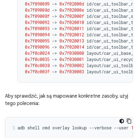
0x7f090089
-
>
0x7f02000d
id
/
car_ui_toolbar_ro
0x7f09008d
-
>
0x7f02000e
id
/
car_ui_toolbar_se
0x7f09008f
-
>
0x7f02000f
id
/
car_ui_toolbar_su
0x7f090092
-
>
0x7f020010
id
/
car_ui_toolbar_ta
0x7f090093
-
>
0x7f020011
id
/
car_ui_toolbar_ti
0x7f090094
-
>
0x7f020012
id
/
car_ui_toolbar_ti
0x7f090095
-
>
0x7f020013
id
/
car_ui_toolbar_ti
0x7f090096
-
>
0x7f020014
id
/
car_ui_toolbar_ti
0x7f0c0024
-
>
0x7f030000
layout
/
car_ui_base_l
0x7f0c0035
-
>
0x7f030001
layout
/
car_ui_recycl
0x7f0c0038
-
>
0x7f030002
layout
/
car_ui_toolba
0x7f0c003f
-
>
0x7f030003
layout
/
car_ui_toolba
Aby sprawdzić, jak są mapowane konkretne zasoby, użyj
tego polecenia:
adb
shell
cmd
overlay
lookup
--verbose
--user
10