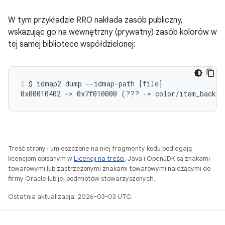
W tym przykładzie RRO nakłada zasób publiczny,
wskazując go na wewnętrzny (prywatny) zasób kolorów w
tej samej bibliotece współdzielonej:
$
idmap2
dump
--idmap-path
[
file
]
0x00010402
->
0x7f010000
(
???
->
color/item_backgr
Treść strony i umieszczone na niej fragmenty kodu podlegają
licencjom opisanym w
Licencji na treści
. Java i OpenJDK są znakami
towarowymi lub zastrzeżonymi znakami towarowymi należącymi do
firmy Oracle lub jej podmiotów stowarzyszonych.
Ostatnia aktualizacja: 2026-03-03 UTC.