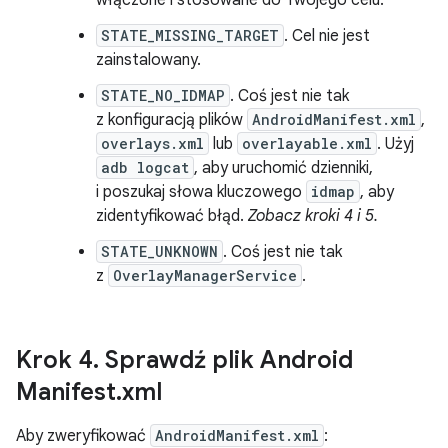
włączone i stosowane do Twojego celu.
STATE_MISSING_TARGET
. Cel nie jest
zainstalowany.
STATE_NO_IDMAP
. Coś jest nie tak
z konfiguracją plików
AndroidManifest.xml
,
overlays.xml
lub
overlayable.xml
. Użyj
adb logcat
, aby uruchomić dzienniki,
i poszukaj słowa kluczowego
idmap
, aby
zidentyfikować błąd.
Zobacz kroki 4 i 5.
STATE_UNKNOWN
. Coś jest nie tak
z
OverlayManagerService
.
Krok 4
.
Sprawdź plik Android
Manifest
.
xml
Aby zweryfikować
AndroidManifest.xml
: