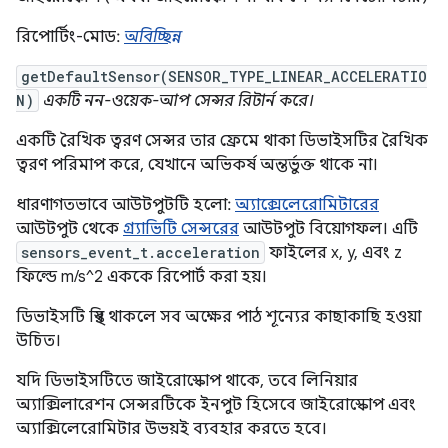
রিপোর্টিং-মোড:
অবিচ্ছিন্ন
getDefaultSensor(SENSOR_TYPE_LINEAR_ACCELERATIO
N)
একটি নন-ওয়েক-আপ সেন্সর রিটার্ন করে।
একটি রৈখিক ত্বরণ সেন্সর তার ফ্রেমে থাকা ডিভাইসটির রৈখিক
ত্বরণ পরিমাপ করে, যেখানে অভিকর্ষ অন্তর্ভুক্ত থাকে না।
ধারণাগতভাবে আউটপুটটি হলো:
অ্যাক্সেলেরোমিটারের
আউটপুট থেকে
গ্র্যাভিটি সেন্সরের
আউটপুট বিয়োগফল। এটি
sensors_event_t.acceleration
ফাইলের x, y, এবং z
ফিল্ডে m/s^2 এককে রিপোর্ট করা হয়।
ডিভাইসটি স্থির থাকলে সব অক্ষের পাঠ শূন্যের কাছাকাছি হওয়া
উচিত।
যদি ডিভাইসটিতে জাইরোস্কোপ থাকে, তবে লিনিয়ার
অ্যাক্সিলারেশন সেন্সরটিকে ইনপুট হিসেবে জাইরোস্কোপ এবং
অ্যাক্সিলেরোমিটার উভয়ই ব্যবহার করতে হবে।