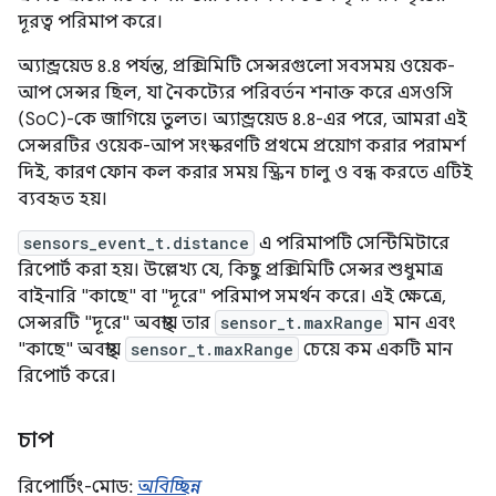
দূরত্ব পরিমাপ করে।
অ্যান্ড্রয়েড ৪.৪ পর্যন্ত, প্রক্সিমিটি সেন্সরগুলো সবসময় ওয়েক-
আপ সেন্সর ছিল, যা নৈকট্যের পরিবর্তন শনাক্ত করে এসওসি
(SoC)-কে জাগিয়ে তুলত। অ্যান্ড্রয়েড ৪.৪-এর পরে, আমরা এই
সেন্সরটির ওয়েক-আপ সংস্করণটি প্রথমে প্রয়োগ করার পরামর্শ
দিই, কারণ ফোন কল করার সময় স্ক্রিন চালু ও বন্ধ করতে এটিই
ব্যবহৃত হয়।
sensors_event_t.distance
এ পরিমাপটি সেন্টিমিটারে
রিপোর্ট করা হয়। উল্লেখ্য যে, কিছু প্রক্সিমিটি সেন্সর শুধুমাত্র
বাইনারি "কাছে" বা "দূরে" পরিমাপ সমর্থন করে। এই ক্ষেত্রে,
সেন্সরটি "দূরে" অবস্থায় তার
sensor_t.maxRange
মান এবং
"কাছে" অবস্থায়
sensor_t.maxRange
চেয়ে কম একটি মান
রিপোর্ট করে।
চাপ
রিপোর্টিং-মোড:
অবিচ্ছিন্ন