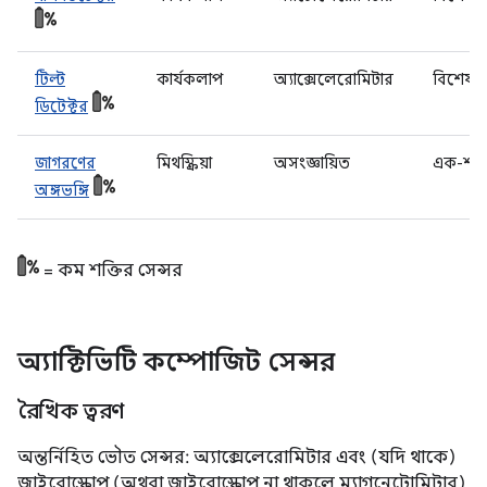
টিল্ট
কার্যকলাপ
অ্যাক্সেলেরোমিটার
বিশেষ
ডিটেক্টর
জাগরণের
মিথস্ক্রিয়া
অসংজ্ঞায়িত
এক-শট
অঙ্গভঙ্গি
= কম শক্তির সেন্সর
অ্যাক্টিভিটি কম্পোজিট সেন্সর
রৈখিক ত্বরণ
অন্তর্নিহিত ভৌত সেন্সর: অ্যাক্সেলেরোমিটার এবং (যদি থাকে)
জাইরোস্কোপ (অথবা জাইরোস্কোপ না থাকলে ম্যাগনেটোমিটার)