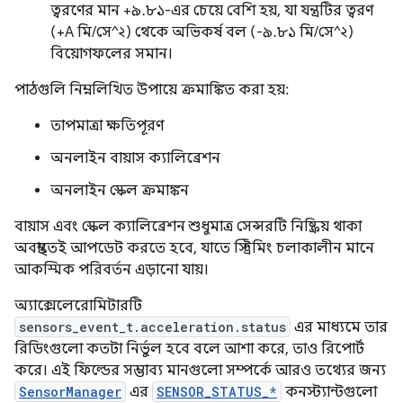
ত্বরণের মান +৯.৮১-এর চেয়ে বেশি হয়, যা যন্ত্রটির ত্বরণ
(+A মি/সে^২) থেকে অভিকর্ষ বল (-৯.৮১ মি/সে^২)
বিয়োগফলের সমান।
পাঠগুলি নিম্নলিখিত উপায়ে ক্রমাঙ্কিত করা হয়:
তাপমাত্রা ক্ষতিপূরণ
অনলাইন বায়াস ক্যালিব্রেশন
অনলাইন স্কেল ক্রমাঙ্কন
বায়াস এবং স্কেল ক্যালিব্রেশন শুধুমাত্র সেন্সরটি নিষ্ক্রিয় থাকা
অবস্থাতেই আপডেট করতে হবে, যাতে স্ট্রিমিং চলাকালীন মানে
আকস্মিক পরিবর্তন এড়ানো যায়।
অ্যাক্সেলেরোমিটারটি
sensors_event_t.acceleration.status
এর মাধ্যমে তার
রিডিংগুলো কতটা নির্ভুল হবে বলে আশা করে, তাও রিপোর্ট
করে। এই ফিল্ডের সম্ভাব্য মানগুলো সম্পর্কে আরও তথ্যের জন্য
SensorManager
এর
SENSOR_STATUS_*
কনস্ট্যান্টগুলো