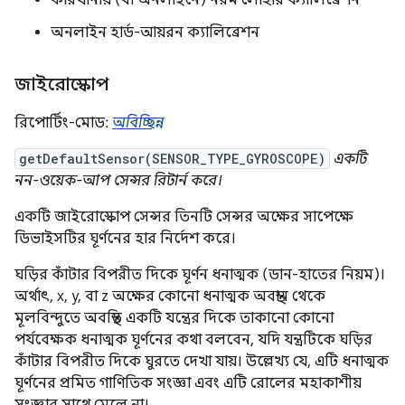
অনলাইন হার্ড-আয়রন ক্যালিব্রেশন
জাইরোস্কোপ
রিপোর্টিং-মোড:
অবিচ্ছিন্ন
getDefaultSensor(SENSOR_TYPE_GYROSCOPE)
একটি
নন-ওয়েক-আপ সেন্সর রিটার্ন করে।
একটি জাইরোস্কোপ সেন্সর তিনটি সেন্সর অক্ষের সাপেক্ষে
ডিভাইসটির ঘূর্ণনের হার নির্দেশ করে।
ঘড়ির কাঁটার বিপরীত দিকে ঘূর্ণন ধনাত্মক (ডান-হাতের নিয়ম)।
অর্থাৎ, x, y, বা z অক্ষের কোনো ধনাত্মক অবস্থান থেকে
মূলবিন্দুতে অবস্থিত একটি যন্ত্রের দিকে তাকানো কোনো
পর্যবেক্ষক ধনাত্মক ঘূর্ণনের কথা বলবেন, যদি যন্ত্রটিকে ঘড়ির
কাঁটার বিপরীত দিকে ঘুরতে দেখা যায়। উল্লেখ্য যে, এটি ধনাত্মক
ঘূর্ণনের প্রমিত গাণিতিক সংজ্ঞা এবং এটি রোলের মহাকাশীয়
সংজ্ঞার সাথে মেলে না।