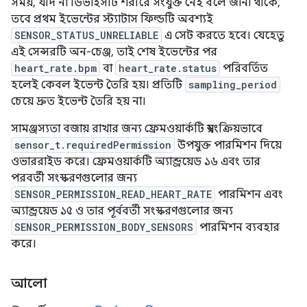
সময়, যদি না ডিভাইসটি শরীরে সংযুক্ত নেই বলে জানা থাকে,
তবে প্রথম ইভেন্টের স্ট্যাটাস ফিল্ডটি অবশ্যই
SENSOR_STATUS_UNRELIABLE
এ সেট করতে হবে। যেহেতু
এই সেন্সরটি অন-চেঞ্জ, তাই শেষ ইভেন্টের পর
heart_rate.bpm
বা
heart_rate.status
পরিবর্তিত
হলেই কেবল ইভেন্ট তৈরি হয়। প্রতিটি
sampling_period
চেয়ে দ্রুত ইভেন্ট তৈরি হয় না।
সামঞ্জস্যতা বজায় রাখার জন্য ফ্রেমওয়ার্কটি স্বয়ংক্রিয়ভাবে
sensor_t.requiredPermission
উপযুক্ত পারমিশন দিয়ে
ওভাররাইড করে। ফ্রেমওয়ার্কটি অ্যান্ড্রয়েড ১৬ এবং তার
পরবর্তী সংস্করণগুলোর জন্য
SENSOR_PERMISSION_READ_HEART_RATE
পারমিশন এবং
অ্যান্ড্রয়েড ১৫ ও তার পূর্ববর্তী সংস্করণগুলোর জন্য
SENSOR_PERMISSION_BODY_SENSORS
পারমিশন ব্যবহার
করে।
আলো