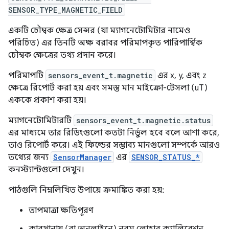
SENSOR_TYPE_MAGNETIC_FIELD
একটি চৌম্বক ক্ষেত্র সেন্সর (যা ম্যাগনেটোমিটার নামেও
পরিচিত) এর তিনটি অক্ষ বরাবর পরিমাপকৃত পারিপার্শ্বিক
চৌম্বক ক্ষেত্রের তথ্য প্রদান করে।
পরিমাপটি
sensors_event_t.magnetic
এর x, y, এবং z
ক্ষেত্রে রিপোর্ট করা হয় এবং সমস্ত মান মাইক্রো-টেসলা (uT)
এককে প্রকাশ করা হয়।
ম্যাগনেটোমিটারটি
sensors_event_t.magnetic.status
এর মাধ্যমে তার রিডিংগুলো কতটা নির্ভুল হবে বলে আশা করে,
তাও রিপোর্ট করে। এই ফিল্ডের সম্ভাব্য মানগুলো সম্পর্কে আরও
তথ্যের জন্য
SensorManager
এর
SENSOR_STATUS_*
কনস্ট্যান্টগুলো দেখুন।
পাঠগুলি নিম্নলিখিত উপায়ে ক্রমাঙ্কিত করা হয়:
তাপমাত্রা ক্ষতিপূরণ
কারখানায় (বা অনলাইনে) নরম লোহার ক্যালিব্রেশন