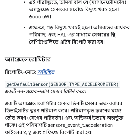
এই পরিস্থিতিতে, আমরা বলি যে (ম্যাগনেটোমিটার)
অ্যান্ড্রয়েড সেন্সরের সর্বোচ্চ বিদ্যুৎ খরচ হলো
৬০০০ uW।
এক্ষেত্রে, গড় বিদ্যুৎ খরচই হলো অধিকতর কার্যকর
পরিমাপ, এবং HAL-এর মাধ্যমে সেন্সরের স্থির
বৈশিষ্ট্যগুলিতে এটিই রিপোর্ট করা হয়।
অ্যাক্সেলেরোমিটার
রিপোর্টিং-মোড:
অবিচ্ছিন্ন
getDefaultSensor(SENSOR_TYPE_ACCELEROMETER)
একটি নন-ওয়েক-আপ সেন্সর রিটার্ন করে।
একটি অ্যাক্সেলেরোমিটার সেন্সর তিনটি সেন্সর অক্ষ বরাবর
ডিভাইসটির ত্বরণ পরিমাপ করে। পরিমাপকৃত ত্বরণের মধ্যে
ভৌত ত্বরণ (বেগের পরিবর্তন) এবং অভিকর্ষ উভয়ই অন্তর্ভুক্ত
থাকে। এই পরিমাপটি sensors_event_t.acceleration
ফাইলের x, y, এবং z ফিল্ডে রিপোর্ট করা হয়।