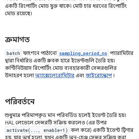
একটি রিপোর্টিং মোড যুক্ত থাকে। মোট চার ধরনের রিপোর্টিং
মোড রয়েছে।
ক্রমাগত
batch
ফাংশনে পাঠানো
sampling_period_ns
প্যারামিটার
দ্বারা নির্ধারিত একটি ধ্রুবক হারে ইভেন্টগুলি তৈরি হয়।
কন্টিনিউয়াস রিপোর্টিং মোড ব্যবহারকারী সেন্সরগুলির
উদাহরণ হলো
অ্যাক্সেলেরোমিটার
এবং
জাইরোস্কোপ
।
পরিবর্তনে
শুধুমাত্র পরিমাপকৃত মান পরিবর্তিত হলেই ইভেন্ট তৈরি হয়।
HAL লেভেলে সেন্সরটি সক্রিয় করলেও (এর উপর
activate(..., enable=1)
কল করে) একটি ইভেন্ট ট্রিগার
হয়, যার অর্থ হলো, যখন একটি অন-চেঞ্জ সেন্সর সক্রিয় করা