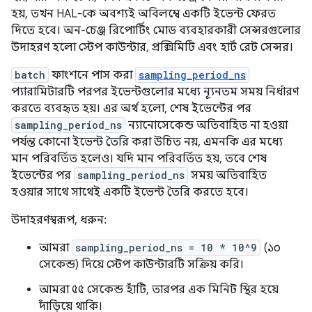
হয়, তখন HAL-কে অবশ্যই অবিলম্বে একটি ইভেন্ট ফেরত
দিতে হবে। অন-চেঞ্জ রিপোর্টিং মোড ব্যবহারকারী সেন্সরগুলোর
উদাহরণ হলো স্টেপ কাউন্টার, প্রক্সিমিটি এবং হার্ট রেট সেন্সর।
batch
ফাংশনে পাস করা
sampling_period_ns
প্যারামিটারটি পরপর ইভেন্টগুলোর মধ্যে ন্যূনতম সময় নির্ধারণ
করতে ব্যবহৃত হয়। এর অর্থ হলো, শেষ ইভেন্টের পর
sampling_period_ns
ন্যানোসেকেন্ড অতিবাহিত না হওয়া
পর্যন্ত কোনো ইভেন্ট তৈরি করা উচিত নয়, এমনকি এর মধ্যে
মান পরিবর্তিত হলেও। যদি মান পরিবর্তিত হয়, তবে শেষ
ইভেন্টের পর
sampling_period_ns
সময় অতিবাহিত
হওয়ার সাথে সাথেই একটি ইভেন্ট তৈরি করতে হবে।
উদাহরণস্বরূপ, ধরুন:
আমরা
sampling_period_ns = 10 * 10^9
(১০
সেকেন্ড) দিয়ে স্টেপ কাউন্টারটি সক্রিয় করি।
আমরা ৫৫ সেকেন্ড হাঁটি, তারপর এক মিনিট স্থির হয়ে
দাঁড়িয়ে থাকি।