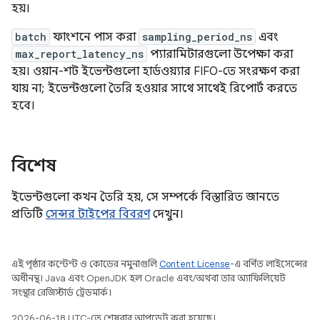
হয়।
batch
ফাংশনে পাস করা
sampling_period_ns
এবং
max_report_latency_ns
প্যারামিটারগুলো উপেক্ষা করা
হয়। ওয়ান-শট ইভেন্টগুলো হার্ডওয়্যার FIFO-তে সংরক্ষণ করা
যায় না; ইভেন্টগুলো তৈরি হওয়ার সাথে সাথেই রিপোর্ট করতে
হবে।
বিশেষ
ইভেন্টগুলো কখন তৈরি হয়, সে সম্পর্কে বিস্তারিত জানতে
প্রতিটি
সেন্সর টাইপের বিবরণ
দেখুন।
এই পৃষ্ঠার কন্টেন্ট ও কোডের নমুনাগুলি
Content License
-এ বর্ণিত লাইসেন্সের
অধীনস্থ। Java এবং OpenJDK হল Oracle এবং/অথবা তার অ্যাফিলিয়েট
সংস্থার রেজিস্টার্ড ট্রেডমার্ক।
2026-06-18 UTC-তে শেষবার আপডেট করা হয়েছে।