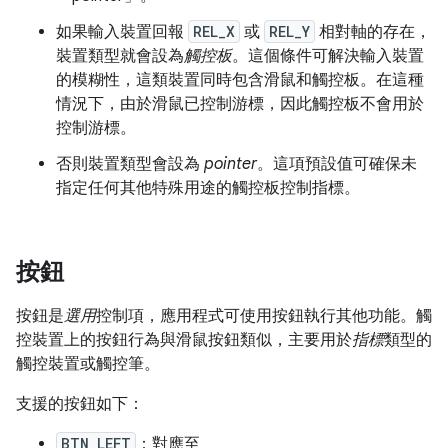
如果輸入裝置回報
REL_X
或
REL_Y
相對軸的存在，
裝置類型就會設為
觸控板
。這個條件可解決輸入裝置
的模糊性，這類裝置同時包含滑鼠和觸控板。在這種
情況下，由於滑鼠已控制游標，因此觸控板不會用於
控制游標。
否則裝置類型會設為
pointer
。這項預設值可確保未
指定任何其他特殊用途的觸控板控制指標。
按鈕
按鈕是
選用
控制項，應用程式可使用按鈕執行其他功能。觸
控裝置上的按鈕行為與滑鼠按鈕類似，主要用於
指標
類型的
觸控裝置或觸控筆。
支援的按鈕如下：
BTN_LEFT
：對應至