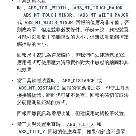
工具接觸裝置
時，
ABS_TOOL_WIDTH
、
ABS_MT_TOUCH_MAJOR
、
ABS_MT_TOUCH_MINOR
、
ABS_MT_WIDTH_MAJOR
或
ABS_MT_WIDTH_MINOR
回報的值應為非零值，否
則應為零，但這並非必要條件。舉例來說，觸控裝置
可能可以測量手指觸控點的大小，但無法測量觸控筆
觸控點的大小。
回報尺寸資訊為
選填
欄位，但我們強烈建議您填寫。
應用程式可使用壓力資訊實作對大小敏感的繪圖和其
他效果。
當工具觸碰裝置時，
ABS_DISTANCE
或
ABS_MT_DISTANCE
回報的值應接近零。即使工具直
接接觸物體，距離仍可能不是零。回報的確切值取決
於硬體測量距離的方式。
回報距離資訊為
選用
功能，但建議用於觸控筆裝置。
當工具與裝置垂直時，
ABS_TILT_X
和
ABS_TILT_Y
回報的值應為零。如果傾斜度不是零，