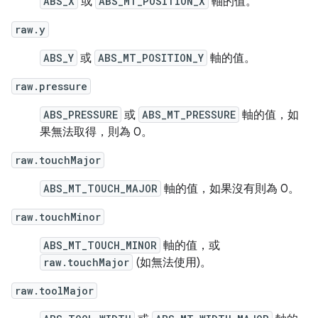
ABS_X
或
ABS_MT_POSITION_X
軸的值。
raw.y
ABS_Y
或
ABS_MT_POSITION_Y
軸的值。
raw.pressure
ABS_PRESSURE
或
ABS_MT_PRESSURE
軸的值，如
果無法取得，則為 0。
raw.touchMajor
ABS_MT_TOUCH_MAJOR
軸的值，如果沒有則為 0。
raw.touchMinor
ABS_MT_TOUCH_MINOR
軸的值，或
raw.touchMajor
(如無法使用)。
raw.toolMajor