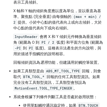
表示工具傾斜。
X 軸和 Y 軸的傾斜角度應以度為單位，並以垂直為基
準。聚焦點 (完全垂直) 由每個軸的
(max + min) /
2
提供。小於中心點的值代表向上或向左傾斜，大於
中心點的值代表向下或向右傾斜。
InputReader
會將 X 和 Y 傾斜元件轉換為垂直傾斜
角 (範圍為 0 到
PI / 2
弧度) 和平面方位角 (範圍為
-PI
到
PI
弧度)。這種表示法產生的方向說明，與
用於描述手指觸控的說明相容。
回報傾斜資訊為
選用
功能，但建議用於觸控筆裝置。
如果工具類型是由
ABS_MT_TOOL_TYPE
回報，則會
取代
BTN_TOOL_*
回報的任何工具類型資訊。如果
完全沒有工具類型資訊，工具類型會預設為
MotionEvent.TOOL_TYPE_FINGER
。
系統會根據下列條件判斷工具是否處於啟用狀態：
使用單點觸控通訊協定時，如果
BTN_TOUCH