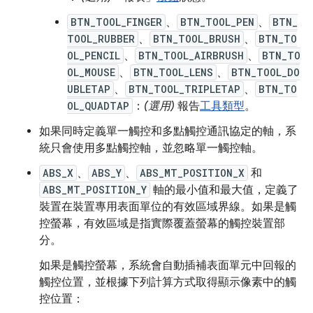
BTN_TOOL_FINGER
、
BTN_TOOL_PEN
、
BTN_
TOOL_RUBBER
、
BTN_TOOL_BRUSH
、
BTN_TO
OL_PENCIL
、
BTN_TOOL_AIRBRUSH
、
BTN_TO
OL_MOUSE
、
BTN_TOOL_LENS
、
BTN_TOOL_DO
UBLETAP
、
BTN_TOOL_TRIPLETAP
、
BTN_TO
OL_QUADTAP
：
(選用)
報告
工具類型
。
如果同時定義單一觸控和多點觸控通訊協定的軸，系
統只會使用多點觸控軸，並忽略單一觸控軸。
ABS_X
、
ABS_Y
、
ABS_MT_POSITION_X
和
ABS_MT_POSITION_Y
軸的最小值和最大值，定義了
裝置在裝置專用表面單位的有效區域界線。如果是觸
控螢幕，有效區域是指實際覆蓋螢幕的觸控裝置部
分。
如果是觸控螢幕，系統會自動插補表面單元中回報的
觸控位置，並根據下列計算方式取得顯示像素中的觸
控位置：