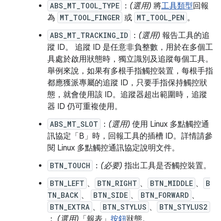
ABS_MT_TOOL_TYPE
：
(選用)
將
工具類型
回報
為
MT_TOOL_FINGER
或
MT_TOOL_PEN
。
ABS_MT_TRACKING_ID
：
(選用)
報告工具的追
蹤 ID。 追蹤 ID 是任意非負整數，用於在多個工
具處於啟用狀態時，獨立識別及追蹤每個工具。
舉例來說，如果有多根手指觸控裝置，每根手指
都應獲派專屬的追蹤 ID，只要手指保持觸控狀
態，就會使用該 ID。追蹤器超出範圍時，追蹤
器 ID 仍可重複使用。
ABS_MT_SLOT
：
(選用)
使用 Linux 多點觸控通
訊協定「B」時，回報工具的插槽 ID。詳情請參
閱 Linux 多點觸控通訊協定說明文件。
BTN_TOUCH
：
(必要)
指出工具是否觸控裝置。
BTN_LEFT
、
BTN_RIGHT
、
BTN_MIDDLE
、
B
TN_BACK
、
BTN_SIDE
、
BTN_FORWARD
、
BTN_EXTRA
、
BTN_STYLUS
、
BTN_STYLUS2
：
(選用)
「報表」
按鈕
狀態。