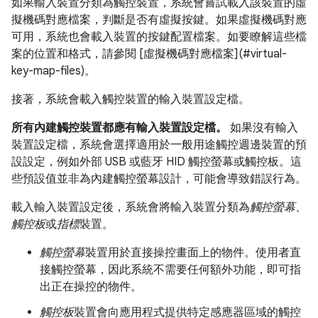
如果輸入裝置分類為觸控裝置，系統會嘗試載入該裝置的虛
擬機碼對應檔案，判斷是否有虛擬按鍵。如果虛擬機碼對應
可用，系統也會載入裝置的按鍵配置檔案。如要瞭解這些檔
案的位置和格式，請參閱 [虛擬機碼對應檔案](#virtual-
key-map-files)。
接著，系統會載入觸控裝置的輸入裝置設定檔。
所有內建觸控裝置都應有輸入裝置設定檔。
如果沒有輸入
裝置設定檔，系統會選擇適用於一般用途觸控週邊裝置的預
設設定，例如外部 USB 或藍牙 HID 觸控螢幕或觸控板。這
些預設值並非為內建觸控螢幕設計，可能會導致錯誤行為。
載入輸入裝置設定後，系統會將輸入裝置分類為
觸控螢幕
、
觸控板
或
指標
裝置。
觸控螢幕
裝置用於直接操控畫面上的物件。使用者直
接觸控螢幕，因此系統不需要任何額外功能，即可指
出正在操控的物件。
觸控板
裝置會向應用程式提供特定感應器區域的觸控