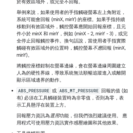
於有效區域外，或完全不回報。
舉例來說，如果使用者的手指觸碰螢幕左上角附近，
系統可能會回報 (minX, minY) 的座標。如果手指持續
移動到有效區域外，觸控螢幕應開始回報座標，且元
件小於 minX 和 minY，例如 (minX - 2, minY - 3)，或完
全停止回報觸控事件。換句話說，當使用者手指實際
觸碰有效區域外的位置時，觸控螢幕
不應
回報 (minX,
minY)。
將觸控座標鉗制在螢幕邊緣，會在螢幕邊緣周圍建立
人為的硬性界線，導致系統無法順暢追蹤進入或離開
顯示區域邊界的動作。
ABS_PRESSURE
或
ABS_MT_PRESSURE
回報的值 (如
有) 必須在工具觸碰裝置時為非零值，否則為零，表
示工具懸浮在裝置上方。
回報壓力資訊為
選用
功能，但我們強烈建議使用。 應
用程式可使用壓力資訊實作感壓繪圖和其他效果。