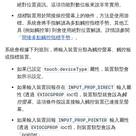
絕對位置資訊。這項功能對數位板來說非常實用。
指標
裝置用於間接操控螢幕上的物件，方法是使用游
標。系統會將手指解讀為多點觸控指標手勢。其他工
具 (例如觸控筆) 則會使用絕對位置解讀。詳情請參閱
「
間接多點觸控指標手勢
」。
系統會根據下列規則，將輸入裝置分類為觸控螢幕、觸控板
或指標裝置。
如果已設定
touch.deviceType
屬性，裝置類型會
如所示設定。
如果輸入裝置回報存在
INPUT_PROP_DIRECT
輸入屬
性 (透過
EVIOCGPROP
ioctl)，裝置類型就會設為
觸
控螢幕
。這項條件假設直接輸入觸控裝置已連接至螢
幕。
如果輸入裝置回報
INPUT_PROP_POINTER
輸入屬性
(透過
EVIOCGPROP
ioctl)，則裝置類型會設為
「pointer」
。