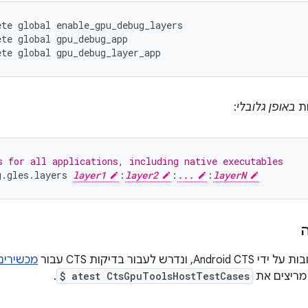
ete global enable_gpu_debug_layers
ete global gpu_debug_app
ete global gpu_debug_layer_app
ות
באופן גלובלי
:
s for all applications, including native executables
g
.
gles
.
layers
layer1
:
layer2
:
...
:
layerN
מכשירים
מריצים את
$ atest CtsGpuToolsHostTestCases
.