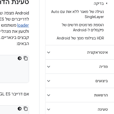
טעינת הדר
בדיקה
נעילה של מאגר ללא אות עם Auto
‫Android 
Single
Layer
לדרייברים של OpenGL ES בגרסת 32 ביט ו-64 ביט הם
הוספת פורמטים חדשים של
loader
משתמש בש
פיקסלים ל-Android
HDR בצילומי מסך של Android
הבאים:
אינטראקציה
מדיה
ביצועים
אם דרייבר OpenGL ES נשלח בשלושה קבצים בינאריים, משתמשים באחד מהשמות הבאים:
הרשאות
טעינה