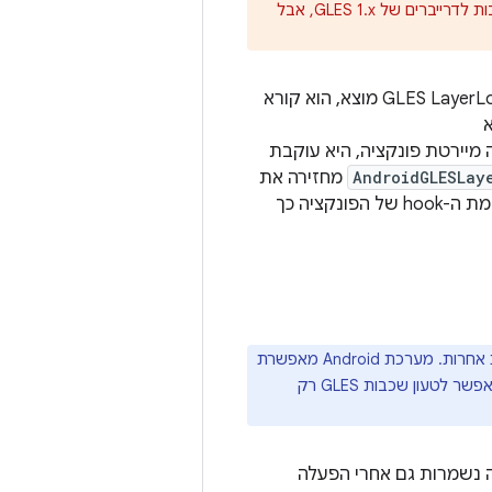
כשהשכבות מופעלות, פונקציות בלעדיות של GLES 1.x ממשיכות להיות מנותבות לדרייברים של GLES 1.x, אבל
‫GLES LayerLoader, רכיב בטוען EGL, מזהה שכבות GLES. עבור כל שכבה ש-GLES LayerLoader מוצא, הוא קורא
li וקורא
 מיירטת פונקציה, היא עוקבת
AndroidGLESLay
מחזירה את
אותה כתובת פונקציה שהועברה אליה. לאחר מכן, הכלי LayerLoader מעדכן את רשימת ה-hook של הפונקציה כך
המודל ומדיניות האבטחה של Android שונים באופן משמעותי מאלה של פלטפורמות אחרות. מערכת Android מאפשרת
רק למי שיש לו גישת root לטעון שכבות GLES מהאחסון המקומי של המכשיר. ללא גישת root, אפשר לטעון שכבות GLES רק
 אפליקציה נשמרות גם אחרי הפעלה