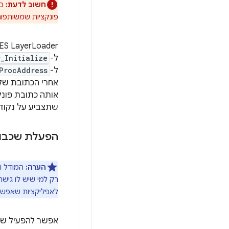
חשוב לדעת:
פונקציות שמשותפות עם GLES 2.0 ומעלה מנותבות לדרייברי
ל-
_Initialize
ל-
ProcAddress
אחרי הכתובת של 
שתצביע על נקוד
הפעלת שכבו
הערה:
לאפליקציות שאפשר 