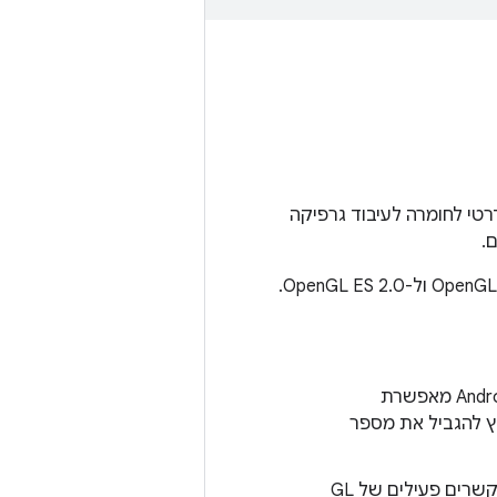
טנדרטי לחומרה לעיבוד גרפיקה
ל-Android, הם צריכים לספק דרייברים ל-EGL, ל-OpenGL ES 1.x ול-OpenGL ES 2.0.
אפשר להשתמש במספר בלתי מוגבל של הקשרים של GL. מכיוון שמערכת Android מאפשרת
שרים של GL פעילים, לא מומלץ להגביל את מספר
חשוב לשים לב לכמות הזיכרון שהוקצתה לכל הקשר, כי בדרך כלל יש 20-30 הקשרים פעילים של GL