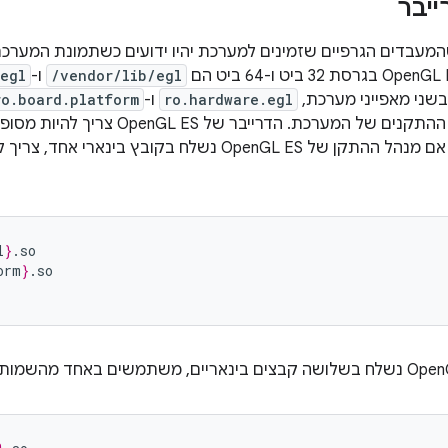
ייבר
מצפה שהמעבדים הגרפיים שזמינים למערכת יהיו ידועים כשתמונת המער
/vendor/lib/egl
ו-
egl
ני מאפייני מערכת,
ro.hardware.egl
ו-
ro.board.platform
ולטעון את מנהלי ההתקנים של המערכת. 
קבצים בינאריים. אם מנהל ההתקן של OpenGL ES נשלח בקו
l
}
.so

orm
}
.so
