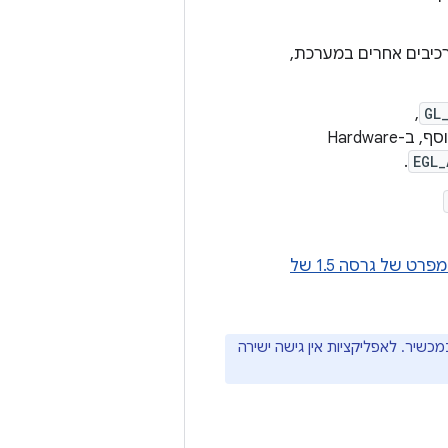
רמטים אחרים של תמונות YUV שמגיעים מרכיבים אחרים במערכת,
,
GL
. בנוסף, ב-Hardware
.
EGL_
במפרט של גרסה 1.5 של
צג למפתחי אפליקציות שונה מ-OpenGL שמוטמע במכשיר. לאפליקציות אין גישה ישירה