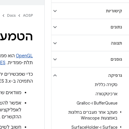
קישוריות
Docs
AOSP
נתונים
הטמעת en
תצוגה
OpenGL
גופנים
תלת-ממדית. ‫
 ES
כדי שמכשירים יהי
גרפיקה
התמיכה ב-OpenGL ES 3.x היא אופציונלית. בין השיקולים העיקריים:
סקירה כללית
מוודאים שדרייבר ה-GL חזק ועו
ארכיטקטורה
Queue ו-Gralloc
Buffer
מעקב אחר מעברים בחלונות
ההקשרים ב
באמצעות Winscope
Surface ו-Surface
Holder