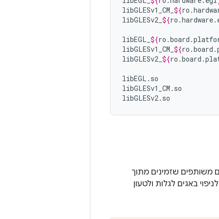
libEGL_
${
ro
.
hardware
.
egl
libGLESv1_CM_
${
ro
.
hardwa
libGLESv2_
${
ro
.
hardware
.
libEGL_
${
ro
.
board
.
platfo
libGLESv1_CM_
${
ro
.
board
.
libGLESv2_
${
ro
.
board
.
pla
libEGL.so

libGLESv1_CM.so

libGLESv2.so
 ל-GLES 2.0 ומעלה. שכבות GLES הן אובייקטים משותפים שזמינים מתוך
פליקציות שניתנות לניפוי באגים לגלות ולטעון