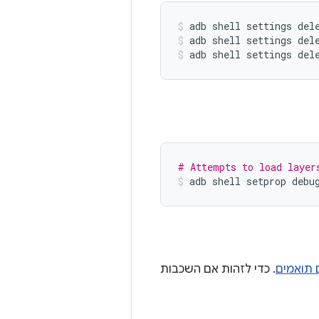
adb shell settings del
adb shell settings del
adb shell settings del
# Attempts to load layer
adb
shell
setprop
debu
 תואמים
. כדי לזהות אם השכבות