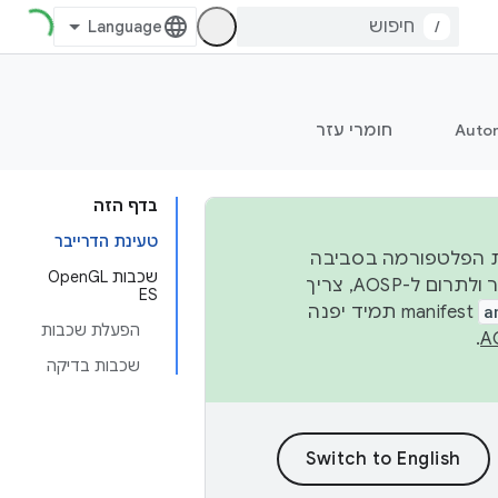
/
Auto
חומרי עזר
בדף הזה
טעינת הדרייבר
 יציבות הפלטפורמה בסביבה
שכבות OpenGL
העסקית, נפרסם קוד מקור ב-AOSP ברבעון השני וברבעון הרביעי. כדי ליצור ולתרום ל-AOSP, צריך
ES
a
manifest תמיד יפנה
הפעלת שכבות
.
שכבות בדיקה