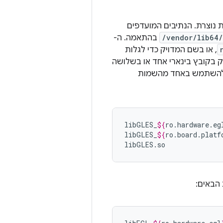
כת נוצרת. הנתיבים המועדפים
/vendor/lib64/
בהתאמה. ה-
, או בשם המדויק כדי לגלות
הדרייבר של OpenGL ES צריך להיות מסופק בקובץ בינארי אחד או בשלושה
בץ בינארי אחד, צריך להשתמש באחד מהשמות
libGLES_
${
ro
.
hardware
.
eg
libGLES_
${
ro
.
board
.
platf
libGLES.so