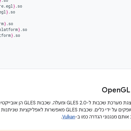
}
.so

re
.
egl
}
.so

egl
}
.so

rm
}
.so

platform
}
.so

tform
}
.so

GL
ב-Android 10 מוצגת מערכת שכבות
אפליקציות או מסופקים על ידי כלים. שכבות GLES מאפשרות לא
ותם מנגנוני הגדרה כמו ב-
Vulkan
.