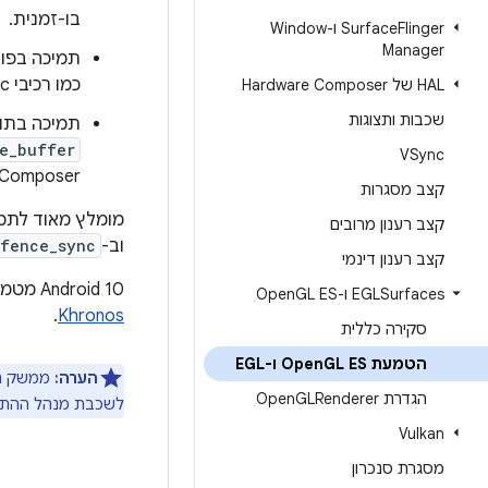
בו-זמנית.
Flinger ו-Window
Surface
Manager
כמו רכיבי codec של מדיה או המצלמה.
HAL של Hardware Composer
שכבות ותצוגות
תמיכה בתו
e_buffer
VSync
Composer מגרסה 1.1 ומעלה נדרש התוסף
קצב מסגרות
מומלץ מאוד לתמו
קצב רענון מרובים
וב-
_fence_sync
קצב רענון דינמי
‫Android 10 מטמיעה את
EGLSurfaces ו-Open
GL ES
.
Khronos
סקירה כללית
הטמעת Open
GL ES ו-EGL
הערה:
הגדרת Open
GLRenderer
לשכבת מנהל ההתקן של GL, והן צריכות לעבור דרך הממשק שמסופק 
Vulkan
מסגרת סנכרון