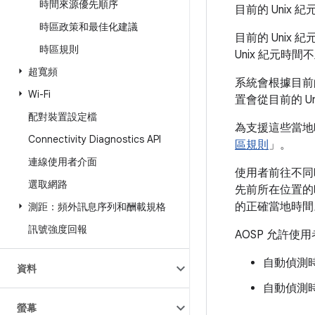
時間來源優先順序
目前的 Uni
時區政策和最佳化建議
目前的 Uni
時區規則
Unix 紀元時
超寬頻
系統會根據目前的
Wi-Fi
置會從目前的 Un
配對裝置設定檔
為支援這些當地時
Connectivity Diagnostics API
區規則
」。
連線使用者介面
使用者前往不同
選取網路
先前所在位置的時
的正確當地時間
測距：頻外訊息序列和酬載規格
訊號強度回報
AOSP 允許
自動偵測時
資料
自動偵測
螢幕