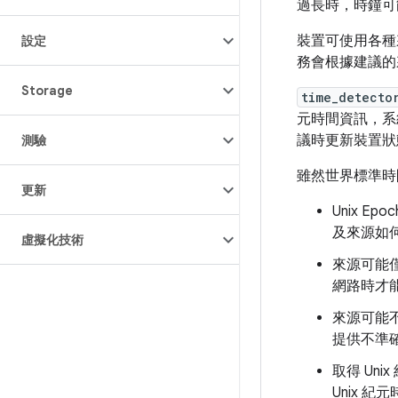
過長時，時鐘可
裝置可使用各種
設定
務會根據建議的
Storage
time_detecto
元時間資訊，系
議時更新裝置狀
測驗
雖然世界標準時間
更新
Unix 
及來源如
虛擬化技術
來源可能
網路時才
來源可能
提供不準
取得 Un
Unix 