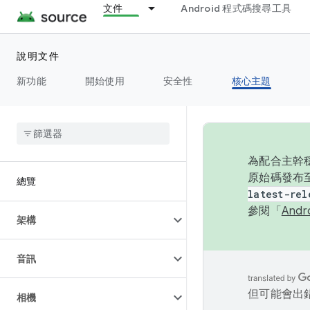
文件
Android 程式碼搜尋工具
說明文件
新功能
開始使用
安全性
核心主題
為配合主幹穩
原始碼發布至
總覽
latest-rel
參閱「
And
架構
音訊
但可能會出
相機