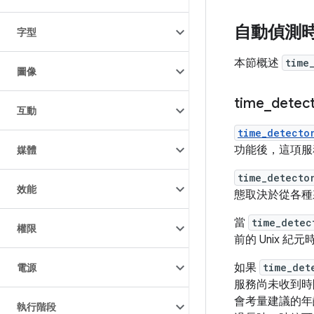
自動偵測
字型
本節概述
time
圖像
time
_
detec
互動
time_detecto
功能後，這項服務
媒體
time_detecto
效能
態取決於從各種
當
time_detec
權限
前的 Unix 紀
如果
time_det
電源
服務尚未收到
會考量建議的年齡
執行階段