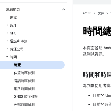
連線能力
AOSP
文件
總覽
藍牙
時間
NFC
通話和傳訊
本頁面說明 An
貨運公司
及測試資訊。
時間
總覽
位置時區偵測
時間和時
電話時區偵測
為判斷使用者當
網路時間偵測
目前的 Un
GNSS 時間偵測
目前的時
外部時間偵測