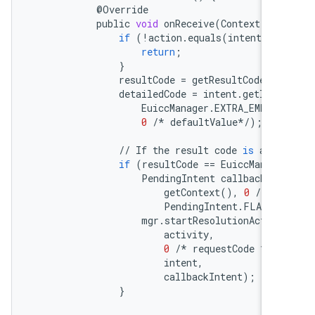
@
Override
public
void
onReceive
(
Context
con
if
(
!
action
.
equals
(
intent
.
get
return
;
}
resultCode
=
getResultCode
();
detailedCode
=
intent
.
getIntE
EuiccManager
.
EXTRA_EMBEDD
0
/*
defaultValue
*/
);
//
If
the
result
code
is
a
re
if
(
resultCode
==
EuiccManage
PendingIntent
callbackInt
getContext
(),
0
/*
re
PendingIntent
.
FLAG_U
mgr
.
startResolutionActivi
activity
,
0
/*
requestCode
*/
,
intent
,
callbackIntent
);
}