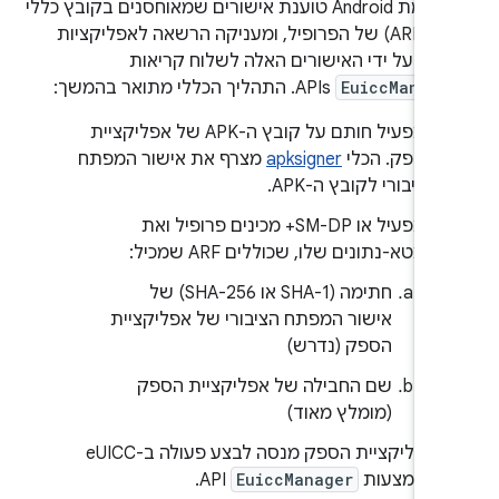
פלטפורמת Android טוענת אישורים שמאוחסנים בקובץ כללי
הגישה (ARF) של הפרופיל, ומעניקה הרשאה לאפליקציות
מו על ידי האישורים האלה לשלוח קריאות
EuiccManage
APIs. התהליך הכללי מתואר בהמשך:
המפעיל חותם על קובץ ה-APK של אפליקציית
הספק. הכלי
apksigner
מצרף את אישור המפתח
הציבורי לקובץ ה-APK.
המפעיל או SM-DP+ מכינים פרופיל ואת
המטא-נתונים שלו, שכוללים ARF שמכיל:
חתימה (SHA-1 או SHA-256) של
אישור המפתח הציבורי של אפליקציית
הספק (נדרש)
שם החבילה של אפליקציית הספק
(מומלץ מאוד)
אפליקציית הספק מנסה לבצע פעולה ב-eUICC
באמצעות
EuiccManager
API.