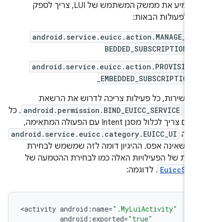
כדי להטמיע את ממשק המשתמש של LUI, צריך לספק
ות לפעולות הבאות:
android.service.euicc.action.MANAGE_EM
BEDDED_SUBSCRIPTIONS
android.service.euicc.action.PROVISION
_EMBEDDED_SUBSCRIPTION
ה לשירות, כל פעילות צריכה לדרוש את הרשאת
רכת
android.permission.BIND_EUICC_SERVICE
. כל
אחד מהם צריך לכלול מסנן Intent עם הפעולה המתאימה,
וריה
android.service.euicc.category.EUICC_UI
פות שאינה אפס. ההיגיון דומה לזה שמשמש לבחירת
עות של הפעילויות האלה כמו לבחירת ההטמעה של
EuiccServ
. לדוגמה:
<
activity
android
:
name
=
".MyLuiActivity"
android
:
exported
=
"true"