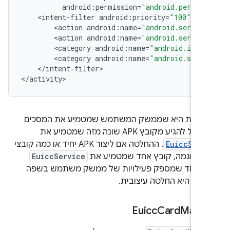
android
:
permission
=
"android.permis
<
intent
-
filter
android
:
priority
=
"100"
<
action
android
:
name
=
"android.servic
<
action
android
:
name
=
"android.servic
<
category
android
:
name
=
"android.inte
<
category
android
:
name
=
"android.servi
<
/
intent
-
filter
>

<
/
activity
מעות היא שממשק המשתמש שמטמיע את המסכים
ל להגיע מקובץ APK שונה מזה שמטמיע את
EuiccServ
. ההחלטה אם ליצור APK יחיד או כמה קובצי
את
EuiccService
ץ אחד שמספק פעילויות של ממשק משתמש בשפה
ית) היא החלטה עיצובית.
Euicc
Card
Mana