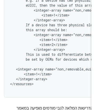
        e.g. If a device has two physical slo
        eUICC, then the value of this array sh
            <integer-array name="non_removabl
                <item>1</item>

            </integer-array>

        If a device has three physical slots 
        this array should be:

            <integer-array name="non_removabl
               <item>1</item>

               <item>2</item>

            </integer-array>

        This is used to differentiate between
        be set by OEMs for devices which use e
   <integer-array name="non_removable_euicc_s
       <item>1</item>

   </integer-array>

</resources>

ת הדרישות המלאה לגבי מודמים מופיעה במאמר