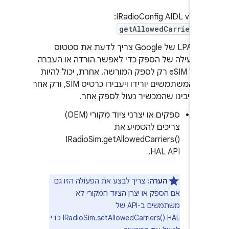
‫IRadioConfig AIDL v1.0:
getAllowedCarriers
ה-LPA של Google צריך לדעת את סטטוס
הנעילה של הספק כדי לאפשר הורדה או העברה
של eSIM רק לספק המורשה. אחרת, יכול להיות
שהמשתמשים יורידו ויעבירו כרטיס SIM, ורק אחר
כך יבינו שהמכשיר נעול לספק אחר.
ספקים או יצרני ציוד מקורי (OEM)
צריכים להטמיע את
IRadioSim.getAllowedCarriers()
HAL API.
הערה:
צריך לבצע את הפעולה הזו גם
אם הספק או יצרן הציוד המקורי לא
משתמשים ב-API של
IRadioSim.setAllowedCarriers() HAL כדי