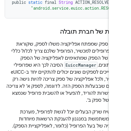
public
static
final
String
ACTION_RESOLVE_RE
"android.service.euicc.action.RESOLV
אות של חברת תובלה
תם ספק שמפתח אפליקציה משלו לספק, שקוראת
דת פרופילים למכשיר, הפרופיל שלכם צריך לכלול כללי
ות של הספק שמתאימים לאפליקציה של הספק
-נתונים.
EuiccManager
הסיבה לכך היא שפרופילי
מינוי ששייכים לספקים שונים יכולים להתקיים יחד ב-eUICC
כשיר, ולכל אפליקציה של ספק צריכה להיות גישה רק
פילים שבבעלות הספק הזה. לדוגמה, לספק א' לא צריכה
ת אפשרות להוריד, להפעיל או להשבית פרופיל שנמצא
ות של ספק ב'.
להבטיח שרק הבעלים יוכל לגשת לפרופיל, מערכת
Android משתמשת במנגנון להענקת הרשאות מיוחדות
יקציה של בעל הפרופיל (כלומר, לאפליקציית הספק).