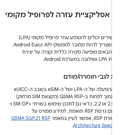
רת אפליקציית עזרה לפרופיל מקומי
יצרני מכשירים יכולים להטמיע עוזר פרופיל מקומי (LPA)
משלהם, שצריך להיות מחובר לממשקי Android Euicc API.
ים הבאים מופיעה סקירה כללית קצרה על יצירת
ושילובה במערכת Android.
שות לגבי חומרה
/
מודם
מערכת ההפעלה של ה-LPA ושל ה-eSIM בשבב ה-eUICC
צריכה לתמוך לפחות ב-GSMA RSP (הקצאת SIM מרחוק)
בגרסה 2.0 או 2.2. כדאי גם לתכנן שימוש בשרתי SM-DP+‎ ו-
SM-DS עם גרסת RSP תואמת. למידע מפורט על
 RSP, אפשר לעיין במאמר
GSMA SGP.21 RSP
.
Architecture Specifica