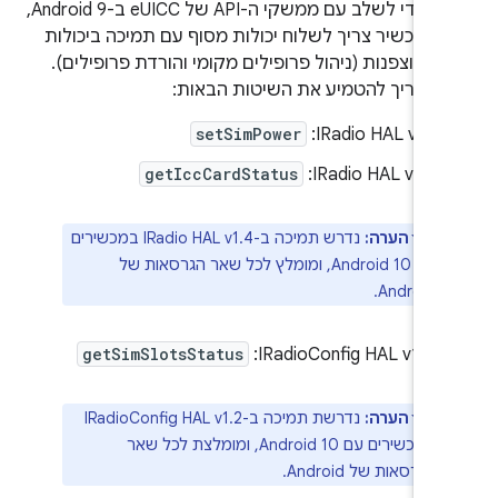
בנוסף, כדי לשלב עם ממשקי ה-API של eUICC ב-Android 9,
 המכשיר צריך לשלוח יכולות מסוף עם תמיכה ביכולות
eUICC מוצפנות (ניהול פרופילים מקומי והורדת פרופילים).
ף, צריך להטמיע את השיטות הבאות:
setSimPower
‫IRadio HAL v1.1:
getIccCardStatus
‫IRadio HAL v1.2:
הערה:
נדרש תמיכה ב-IRadio HAL v1.4 במכשירים
עם Android 10, ומומלץ לכל שאר הגרסאות של
Android.
getSimSlotsStatus
‫IRadioConfig HAL v1.0:
הערה:
נדרשת תמיכה ב-IRadioConfig HAL v1.2
במכשירים עם Android 10, ומומלצת לכל שאר
הגרסאות של Android.