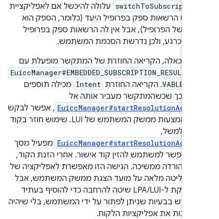
switchToSubscriptio
עלולה להיכשל אם לאפליקציית
 יש הרשאות ספק בפרופיל היעד (כלומר, הספק הוא
ים של הפרופיל), אבל אין לה הרשאות ספק בפרופיל
על כרגע, ולכן נדרשת הסכמת המשתמש.
ים כאלה, הקריאה החוזרת של המתקשר מופעלת עם
EuiccManager#EMBEDDED_SUBSCRIPTION_RESULT_R
VABLE_ER
. הקריאה החוזרת
Intent
מכילה תוספים
יים, כך שכשהמתקשר מעביר אותה אל
EuiccManager#startResolutionActiv
, אפשר לבקש
פתרון באמצעות ממשק המשתמש של LUI. שימוש חוזר בקוד
ור, למשל,
EuiccManager#startResolutionActiv
מפעיל מסך
LU שמאפשר למשתמש להזין קוד אישור. אחרי הזנת הקוד,
ת ההורדה ממשיכה. הגישה הזו מאפשרת לאפליקציה של
 שליטה מלאה על מועד הצגת ממשק המשתמש, אבל
היא מספקת ל-LPA/LUI שיטה להרחבה כדי להוסיף בעתיד
ל חדש בבעיות שניתן לפתור על ידי המשתמש, בלי שיהיה
 לשנות את אפליקציות הלקוח.