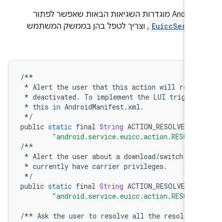
ב-Android 9 מוגדרות השגיאות הבאות שאפשר לפתור
EuiccServic
, וצריך לטפל בהן בממשק המשתמש
מי:
/**
*
Alert
the
user
that
this
action
will
resul
*
deactivated
.
To
implement
the
LUI
trigger
*
this
in
AndroidManifest
.
xml
.
*/
public
static
final
String
ACTION_RESOLVE_DE
"android.service.euicc.action.RESOLV
/**
*
Alert
the
user
about
a
download
/
switch
bei
*
currently
have
carrier
privileges
.
*/
public
static
final
String
ACTION_RESOLVE_NO
"android.service.euicc.action.RESOLV
/**
Ask
the
user
to
resolve
all
the
resolvabl