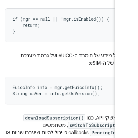
if (mgr == null || !mgr.isEnabled()) {

    return;

כדי לקבל מידע על חומרת ה-eUICC ועל גרסת מערכת
ה של ה-eSIM:
EuiccInfo info = mgr.getEuiccInfo();

משקי API, כמו
downloadSubscription()
switchToSubscription
, משתמשים
PendingInten
callbacks כי יכול להיות שיעברו שניות או