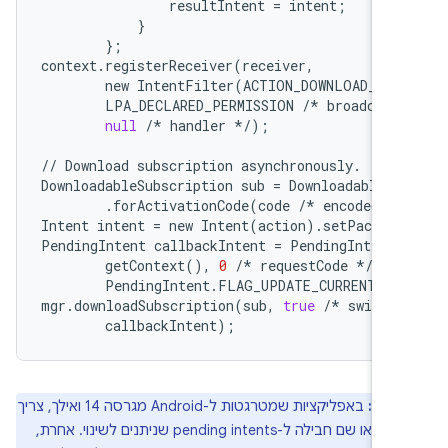
resultIntent
=
intent
;
}
};
context
.
registerReceiver
(
receiver
,
new
IntentFilter
(
ACTION_DOWNLOAD_SUB
LPA_DECLARED_PERMISSION
/*
broadcast
null
/*
handler
*/
);
//
Download
subscription
asynchronously
.
DownloadableSubscription
sub
=
DownloadableSu
.
forActivationCode
(
code
/*
encodedAct
Intent
intent
=
new
Intent
(
action
)
.
setPackage
PendingIntent
callbackIntent
=
PendingIntent
.
getContext
(),
0
/*
requestCode
*/
,
i
PendingIntent
.
FLAG_UPDATE_CURRENT
|
mgr
.
downloadSubscription
(
sub
,
true
/*
switchA
callbackIntent
);
ערה:
באפליקציות שמטרגטות ל-Android מגרסה 14 ואילך, צריך
לציין רכיב או שם חבילה ל-pending intents שניתנים לשינוי. אחרת,