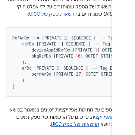
י ההרשאות של הספק שמוחזרים על ידי אפלט חוקי
שמוגדרים ב
הרשאות ספק של UICC
:
RefArDo
::=
[
PRIVATE
2
]
SEQUENCE
{
--
Tag
E
refDo
[
PRIVATE
1
]
SEQUENCE
{
--
Tag
E1
deviceAppIdRefDo
[
PRIVATE
1
]
OCTET
S
pkgRefDo
[
PRIVATE
10
]
OCTET
STRING
(
}
,
arDo
[
PRIVATE
3
]
SEQUENCE
{
--
Tag
E3
permArDo
[
PRIVATE
27
]
OCTET
STRING
(
}
}
ם נוספים על חתימת אפליקציות זמינים במאמר בנושא
ת האפליקציה
. פרטים על הרשאות של ספק זמינים
מר בנושא
הרשאות של ספק UICC
.