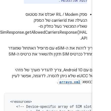
לנעול את המכשיר.
ספק RIL / Modem יאכלס את סטטוס
הנעילה ואת carrierId של הספק
שאליו המכשיר נעול כחלק מ-
IRadioSimResponse.getAllowedCarriersResponse()HAL
API.
המודם צריך לזהות את ה-eSIM עם פרופיל האתחול שמוגדר
כברירת מחדל ככרטיס SIM תקין ולהשאיר את כרטיס ה-SIM
ל.
במכשירים עם Android 10, צריך להגדיר מערך של מזהי
חריצים של eUICC שלא ניתן להסרה. לדוגמה, אפשר לעיין
מר בנושא
arrays.xml
.
<resources>

   <!-- Device-specific array of SIM slot ind