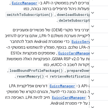
ספק
צריכים לעיין בממשקי ה-API ב-
EuiccManager
,
לים פעולות ניהול פרופילים ברמה גבוהה, כמו
switchToSubscription()
,
downloadSubscriptio
.
deleteSubscription
אם אתם יצרני ציוד מקורי (OEM) של מכשירים ומעוניינים
ליצור אפליקציית מערכת משלכם ל-LPA, אתם צריכים להרחיב
EuiccService
כדי שמסגרת Android תוכל להתחבר
לשירותי ה-LPA שלכם. בנוסף, מומלץ להשתמש בממשקי ה-
EuiccCardManager
, שמספקים פונקציות ES10x
שמבוססות על GSMA RSP v2.0. הפונקציות האלה משמשות
ת פקודות לשבב ה-eUICC, כמו
prepareDownloa
,‏
loadBoundProfilePackage()
,‏
retrieveNotificationLis
ו-
resetMemory()
.
ה-API ב-
EuiccManager
דורשים אפליקציית LPA
מעה בצורה נכונה כדי לפעול, והגורם הקורא של ממשקי
EuiccCardManager
חייב להיות LPA. האכיפה הזו
ת על ידי מסגרת Android.