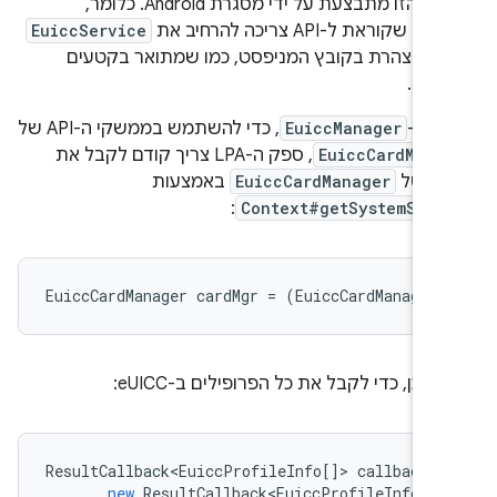
האכיפה הזו מתבצעת על ידי מסגרת Android. כלומר,
שקוראת ל-API צריכה להרחיב את
EuiccService
ות מוצהרת בקובץ המניפסט, כמו שמתואר בקטעים
מים.
ה ל-
EuiccManager
, כדי להשתמש בממשקי ה-API של
EuiccCardMana
, ספק ה-LPA צריך קודם לקבל את
פע של
EuiccCardManager
באמצעות
:
Context#getSystemServ
מכן, כדי לקבל את כל הפרופילים ב-eUICC:
ResultCallback<EuiccProfileInfo
[]
>
callback
=
new
ResultCallback<EuiccProfileInfo
[]
>