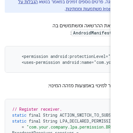
 חריגה. פרטים נוספים זמינים במאמר בנושא
הגבלות על
ות וממתינות
.
רים את ההרשאה ומשתמשים בה
:
AndroidManifest.xm
<permission
android:protectionLevel="sig
<uses-permission
לעבור למינוי באמצעות מזהה המינוי:
// Register receiver.
static
final
String
ACTION_SWITCH_TO_SUBSCRI
static
final
String
LPA_DECLARED_PERMISSION
=
"com.your.company.lpa.permission.BROAD
BroadcastReceiver
receiver
=