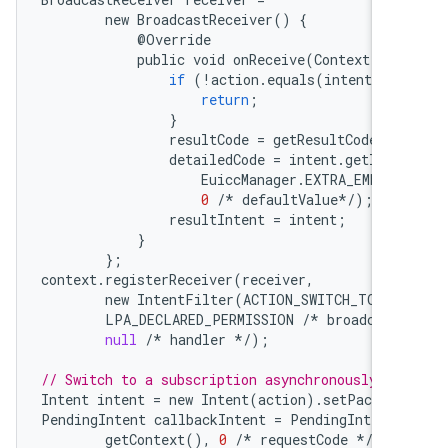
new
BroadcastReceiver
()
{
@
Override
public
void
onReceive
(
Context
con
if
(
!
action
.
equals
(
intent
.
get
return
;
}
resultCode
=
getResultCode
();
detailedCode
=
intent
.
getIntE
EuiccManager
.
EXTRA_EMBEDD
0
/*
defaultValue
*/
);
resultIntent
=
intent
;
}
};
context
.
registerReceiver
(
receiver
,
new
IntentFilter
(
ACTION_SWITCH_TO_SU
LPA_DECLARED_PERMISSION
/*
broadcast
null
/*
handler
*/
);
// Switch to a subscription asynchronously.
Intent
intent
=
new
Intent
(
action
).
setPackage
PendingIntent
callbackIntent
=
PendingIntent
.
getContext
(),
0
/*
requestCode
*/
,
i