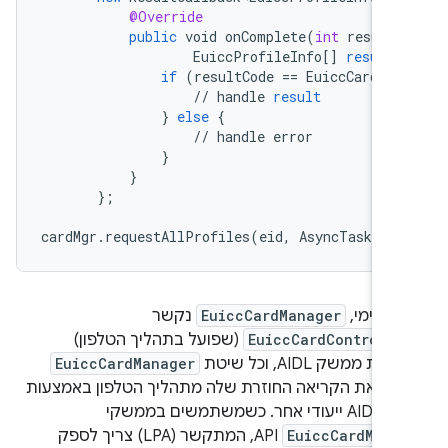
@Override
public
void
onComplete
(
int
resultC
EuiccProfileInfo
[]
result
)
if
(
resultCode
==
EuiccCardMan
//
handle
result
}
else
{
//
handle
error
}
}
}
;
cardMgr
.
requestAllProfiles
(
eid
,
AsyncTask
.
TH
ן פנימי,
EuiccCardManager
נקשר
EuiccCardControlle
(שפועל בתהליך הטלפון)
 ממשק AIDL, וכל שיטת
EuiccCardManager
ת את הקריאה החוזרת שלה מתהליך הטלפון באמצעות
כשמשתמשים בממשקי
EuiccCardMana
API, המתקשר (LPA) צריך לספק