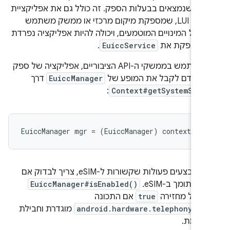
ויים שנמצאים בבעלות הספק. זה כולל גם את אפליקציית
המערכת LUI, שמספקת מיקום מרכזי או ממשק משתמש
ול
כל
המינויים המוטמעים, ויכולה להיות אפליקציה נפרדת
 שמספקת את
EuiccService
.
כדי להשתמש בממשקי ה-API הציבוריים, אפליקציה של ספק
ה קודם לקבל את המופע של
EuiccManager
דרך
:
Context#getSystemServ
לפני שמבצעים פעולות שקשורות ל-eSIM, צריך לבדוק אם
ר תומך ב-eSIM.
EuiccManager#isEnabled()
 כלל מחזירה
true
אם התכונה
android.hardware.telephony.eu
מוגדרת וחבילת