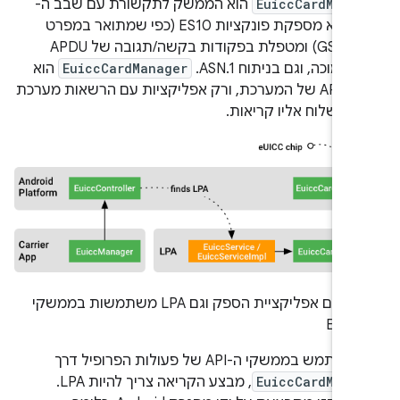
EuiccCardMana
הוא הממשק לתקשורת עם שבב ה-
eSIM. היא מספקת פונקציות ES10 (כפי שמתואר במפרט
GSMA RSP) ומטפלת בפקודות בקשה/תגובה של APDU
נמוכה, וגם בניתוח ASN.1. 
EuiccCardManager
הוא
ממשק API של המערכת, ורק אפליקציות עם הרשאות מערכת
ות לשלוח אליו קריאות.
.
גם אפליקציית הספק וגם LPA משתמשות בממשקי
Euicc
מש בממשקי ה-API של פעולות הפרופיל דרך
EuiccCardMana
, מבצע הקריאה צריך להיות LPA.