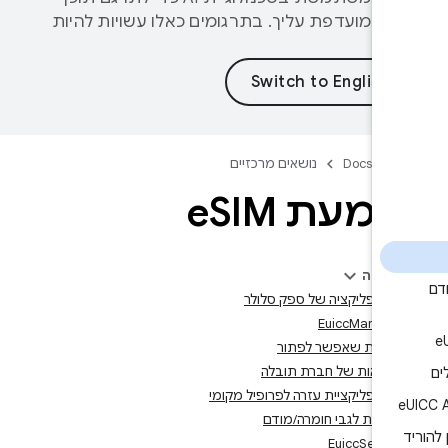
 המועדפת עליך. בתרגומים כאלו עשויות להיות
ות.
Docs
נושאים מרכזיים
מעת e
SIM
ף הזה
ירת אפליקציה של ספק סלולר
EuiccManager
שגיאות שאפשר לפתור
הרשאות של חברת תובלה
ירת אפליקציית עזרה לפרופיל מקומי
דרישות לגבי חומרה/מודם
EuiccService