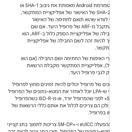
פלטפורמת Android מאמתת את גיבוב SHA-1 או
SHA-256 של האישור של אפליקציית המתקשר,
כדי לוודא שהוא תואם לחתימה של האישור
שהתקבל מ-ARF של פרופיל היעד. אם שם
החבילה של אפליקציית הספק כלול ב-ARF, הוא
צריך להיות זהה לשם החבילה של אפליקציית
המתקשר.
אחרי האימות של החתימה ושם החבילה (אם הוא
כלול), אפליקציית המתקשר מקבלת הרשאת
ספק לגבי פרופיל היעד.
נתונים של פרופיל יכולים להיות זמינים מחוץ לפרופיל
עצמו (כדי ש-LPA יוכל לאחזר את המטא-נתונים של הפרופיל
מ-SM-DP+ לפני שהפרופיל יורד, או מ-ISD-R כשהפרופיל
ת), ולכן הם צריכים לכלול את אותם כללי הרשאות של
 כמו בפרופיל.
eUICC ו-SM-DP+‎ צריכות לתמוך בתג קנייני
B
במטא-נתונים של הפרופיל. תוכן התג צריך להיות זהה