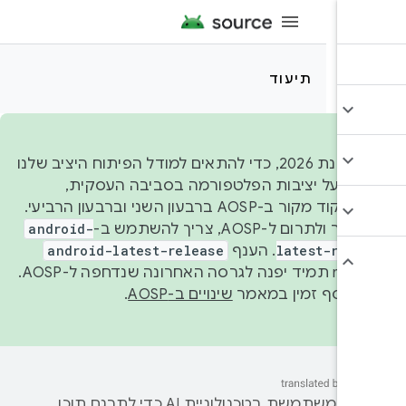
תיעוד
החל משנת 2026, כדי להתאים למודל הפיתוח היציב שלנו
ור על יציבות הפלטפורמה בסביבה העסקית,
נפרסם קוד מקור ב-AOSP ברבעון השני וברבעון הרביעי.
ר ולתרום ל-AOSP, צריך להשתמש ב-
android-
latest-rele
. הענף
android-latest-release
manifest תמיד יפנה לגרסה האחרונה שנדחפה ל-AOSP.
 נוסף זמין במאמר
שינויים ב-AOSP
.
‫Google משתמשת בטכנולוגיית AI כדי לתרגם תוכן