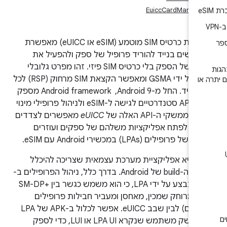
EuiccCardManager
טכנולוגיית כרטיס SIM מוטמע (eSIM או eUICC) מאפשרת
משים בנייד להוריד פרופיל של ספק ולהפעיל את
השירות של הספק בלי כרטיס SIM פיזי. זהו מפרט גלובלי
שמונע על ידי GSMA ומאפשר הקצאת SIM מרחוק (RSP) לכל
ו
מכשיר נייד. החל מ-Android 9, ‏ Android framework מספק
ממשקי API סטנדרטיים לגישה ל-eSIM ולניהול פרופילי מינוי
eUICC
מאפשרים לצדדים
יים לפתח אפליקציות משלהם של ספקים ועוזרים
 פרופילים (LPAs) במכשירי Android עם eSIM.
ה-LPA היא אפליקציית מערכת עצמאית שצריכה להיכלל
בתמונת ה-build של Android. בדרך כלל, ניהול הפרופילים ב-
eSIM מתבצע על ידי LPA, כי הוא משמש כגשר בין SM-DP+‎
ות מרוחק שמכין, מאחסן ומעביר חבילות פרופילים
למכשירים) לבין שבב eUICC. אפשר לכלול ב-APK של LPA
רכיב ממשק משתמש שנקרא LPA UI או LUI, כדי לספק