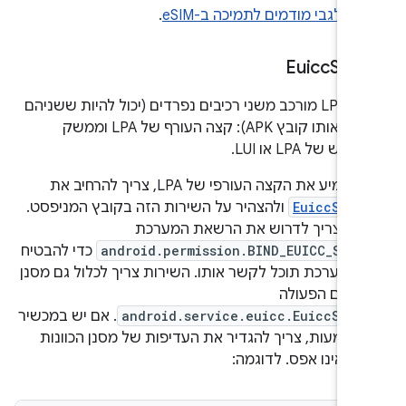
ת לגבי מודמים לתמיכה ב-eSIM
.
Euicc
Serv
ממשק LPA מורכב משני רכיבים נפרדים (יכול להיות ששניהם
יוטמעו באותו קובץ APK): קצה העורף של LPA וממשק
 של LPA או LUI.
טמיע את הקצה העורפי של LPA, צריך להרחיב את
EuiccServ
ולהצהיר על השירות הזה בקובץ המניפסט.
ות צריך לדרוש את הרשאת המערכת
android.permission.BIND_EUICC_SERV
כדי להבטיח
המערכת תוכל לקשר אותו. השירות צריך לכלול גם מסנן
פעולה
android.service.euicc.EuiccServ
. אם יש במכשיר
הטמעות, צריך להגדיר את העדיפות של מסנן הכוונות
 שאינו אפס. לדוגמה: