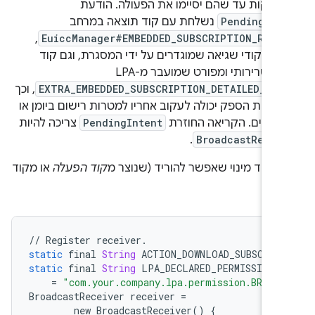
ו דקות עד שהם יסיימו את הפעולה. הודעת
PendingInt
נשלחת עם קוד תוצאה במרחב
,
EuiccManager#EMBEDDED_SUBSCRIPTION_RESU
ק קודי שגיאה שמוגדרים על ידי המסגרת, וגם קוד
תוצאה שרירותי ומפורט שמועבר מ-LPA
EXTRA_EMBEDDED_SUBSCRIPTION_DETAILED_COD
, וכך
קציית הספק יכולה לעקוב אחריו למטרות רישום ביומן או
י באגים. הקריאה החוזרת
PendingIntent
צריכה להיות
.
BroadcastRecei
להוריד מינוי שאפשר להוריד (שנוצר מ
קוד הפעלה
או מקוד
//
Register
receiver
.
static
final
String
ACTION_DOWNLOAD_SUBSCRIP
static
final
String
LPA_DECLARED_PERMISSION
=
"com.your.company.lpa.permission.BROAD
BroadcastReceiver
receiver
=
new
BroadcastReceiver
()
{