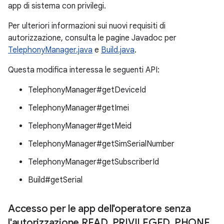
app di sistema con privilegi.
Per ulteriori informazioni sui nuovi requisiti di
autorizzazione, consulta le pagine Javadoc per
TelephonyManager.java
e
Build.java
.
Questa modifica interessa le seguenti API:
TelephonyManager#getDeviceId
TelephonyManager#getImei
TelephonyManager#getMeid
TelephonyManager#getSimSerialNumber
TelephonyManager#getSubscriberId
Build#getSerial
Accesso per le app dell'operatore senza
l'autorizzazione READ
_
PRIVILEGED
_
PHONE
_