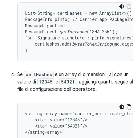
List<String> certHashes = new ArrayList<>();

PackageInfo pInfo; // Carrier app PackageInfo

MessageDigest md =

MessageDigest.
getInstance
("SHA-256");

for (Signature signature : pInfo.signatures) {
    certHashes.add(
bytesToHexString
(md.digest
}
Se
certHashes
è un array di dimensioni
2
con un
valore di
12345
e
54321
, aggiungi quanto segue al
file di configurazione dell'operatore.
<string-array name="carrier_certificate_string
    <item value="12345"/>

    <item value="54321"/>

</string-array>