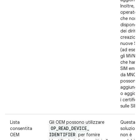
Inoltre, gl
operatori
che non
dispong
dei diritti 
creazione
nuove SI
(ad esem
gli MVNO
che hann
SIM emes
da MNO) 
possono
aggiunge
o aggior
i certifica
sulle SIM.
Lista
Gli OEM possono utilizzare
Questa
OP
_
READ
_
DEVICE
_
consentita
soluzione
IDENTIFIER
OEM
per fornire
non è