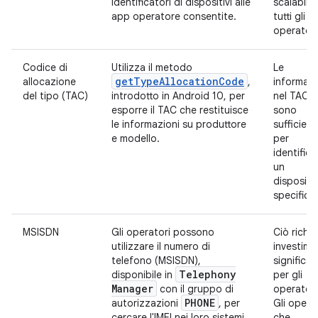
identificatori di dispositivi alle
scalabile
app operatore consentite.
tutti gli
operatori
Codice di
Utilizza il metodo
Le
getTypeAllocationCode
allocazione
,
informazi
del tipo (TAC)
introdotto in Android 10, per
nel TAC 
esporre il TAC che restituisce
sono
le informazioni su produttore
sufficient
e modello.
per
identifica
un
dispositi
specifico
MSISDN
Gli operatori possono
Ciò richi
utilizzare il numero di
investime
telefono (MSISDN),
significati
Telephony
disponibile in
per gli
Manager
con il gruppo di
operatori
PHONE
autorizzazioni
, per
Gli opera
cercare l'IMEI nei loro sistemi
che