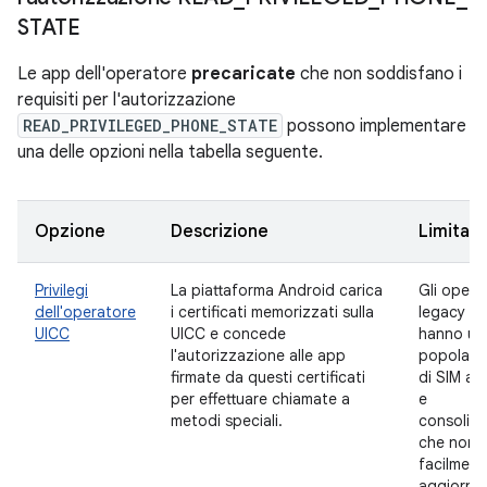
STATE
Le app dell'operatore
precaricate
che non soddisfano i
requisiti per l'autorizzazione
READ_PRIVILEGED_PHONE_STATE
possono implementare
una delle opzioni nella tabella seguente.
Opzione
Descrizione
Limitazi
Privilegi
La piattaforma Android carica
Gli opera
dell'operatore
i certificati memorizzati sulla
legacy
UICC
UICC e concede
hanno un
l'autorizzazione alle app
popolazi
firmate da questi certificati
di SIM am
per effettuare chiamate a
e
metodi speciali.
consolida
che non 
facilment
aggiornab