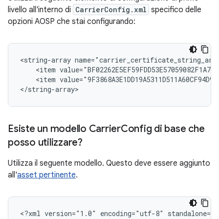
livello all'interno di
CarrierConfig.xml
specifico delle
opzioni AOSP che stai configurando:
<string-array name="carrier_certificate_string_arra
    <item value="BF02262E5EF59FDD53E57059082F1A791
    <item value="9F3868A3E1DD19A5311D511A60CF94D975
</string-array>
Esiste un modello Carrier
Config di base che
posso utilizzare?
Utilizza il seguente modello. Questo deve essere aggiunto
all'
asset pertinente
.
<?xml version="1.0" encoding="utf-8" standalone="y