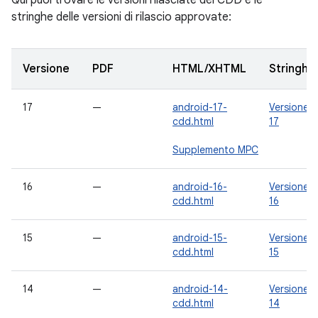
Qui puoi trovare le versioni rilasciate del CDD e le
stringhe delle versioni di rilascio approvate:
Versione
PDF
HTML/XHTML
Stringhe
17
—
android-17-
Versione
cdd.html
17
Supplemento MPC
16
—
android-16-
Versione
cdd.html
16
15
—
android-15-
Versione
cdd.html
15
14
—
android-14-
Versione
cdd.html
14