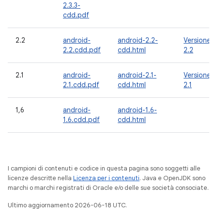
2.3.3-
cdd.pdf
2.2
android-
android-2.2-
Versione
2.2.cdd.pdf
cdd.html
2.2
2.1
android-
android-2.1-
Versione
2.1.cdd.pdf
cdd.html
2.1
1,6
android-
android-1.6-
1.6.cdd.pdf
cdd.html
I campioni di contenuti e codice in questa pagina sono soggetti alle
licenze descritte nella
Licenza per i contenuti
. Java e OpenJDK sono
marchi o marchi registrati di Oracle e/o delle sue società consociate.
Ultimo aggiornamento 2026-06-18 UTC.