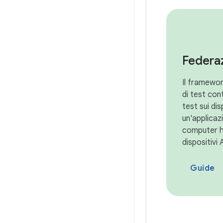
Federa
Il framewo
di test con
test sui di
un'applicaz
computer h
dispositivi 
Guide