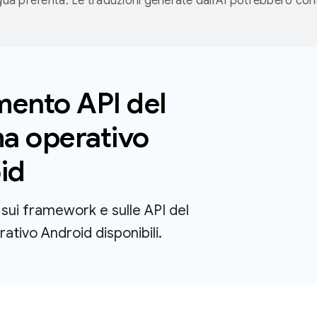
ngua preferita. Le traduzioni generate dall'AI potrebbero co
mento API del
ma operativo
id
ù sui framework e sulle API del
ativo Android disponibili.