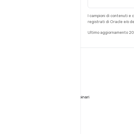
I campioni di contenuti e 
registrati di Oracle e/o d
Ultimo aggiornamento 2
CREA
Repository per Android
Requisiti
Download
Visualizza l'anteprima dei programmi binari
Immagini del produttore
File binari del driver
GitHub