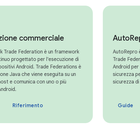
zione commerciale
Auto
Re
rk Trade Federation è un framework
AutoRepro è
tinuo progettato per l'esecuzione di
Trade Federa
spositivi Android. Trade Federations è
Android per 
ione Java che viene eseguita su un
sicurezza per
ost e comunica con uno o più
sicurezza di
Android.
Riferimento
Guide