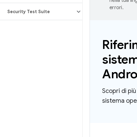
nella tua li
errori.
Security Test Suite
Riferi
siste
Andro
Scopri di pi
sistema oper