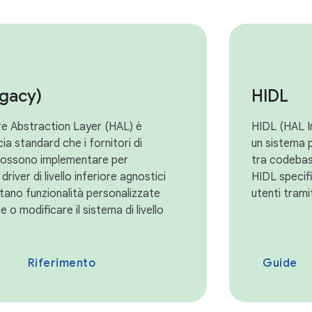
egacy)
HIDL
e Abstraction Layer (HAL) è
HIDL (HAL I
ia standard che i fornitori di
un sistema 
ossono implementare per
tra codebas
river di livello inferiore agnostici
HIDL specific
ano funzionalità personalizzate
utenti trami
re o modificare il sistema di livello
Riferimento
Guide