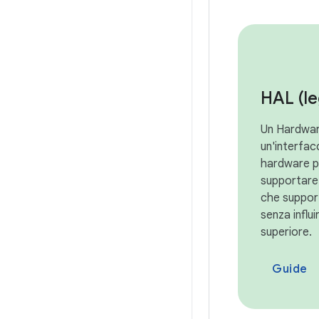
HAL (l
Un Hardwar
un'interfacc
hardware p
supportare d
che support
senza influi
superiore.
Guide