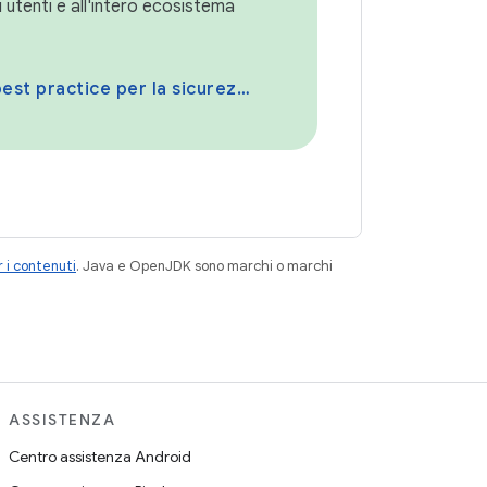
i utenti e all'intero ecosistema
best practice per la sicurezza
 i contenuti
. Java e OpenJDK sono marchi o marchi
ASSISTENZA
Centro assistenza Android