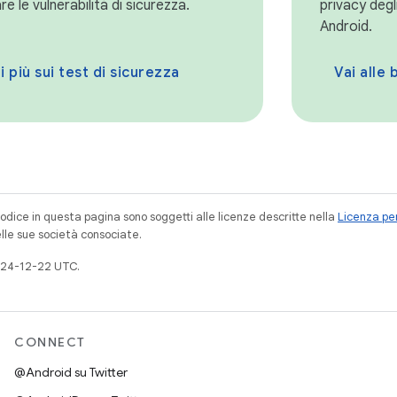
e le vulnerabilità di sicurezza.
privacy degl
Android.
i più sui test di sicurezza
Vai alle 
codice in questa pagina sono soggetti alle licenze descritte nella
Licenza per
elle sue società consociate.
024-12-22 UTC.
CONNECT
@Android su Twitter