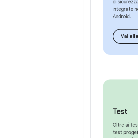
di sicurezz
integrate n
Android.
Vai alla panoram
Test
Oltre ai te
test proget