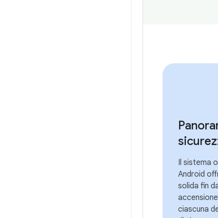
Panoram
sicurez
Il sistema 
Android off
solida fin d
accensione.
ciascuna de