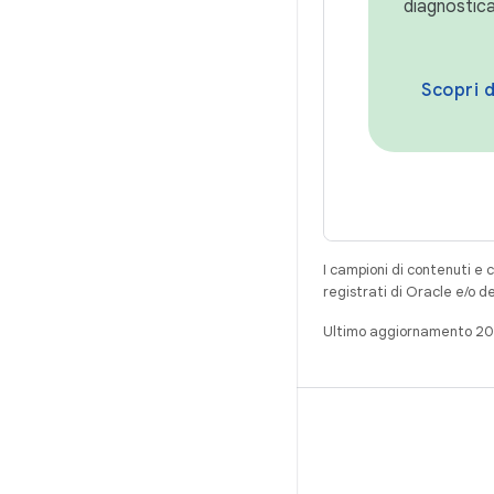
diagnosticar
Scopri d
I campioni di contenuti e 
registrati di Oracle e/o d
Ultimo aggiornamento 2
CREA
Repository per Android