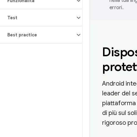
nella tua li
Funzionalità
errori.
Test
Best practice
Dispos
protet
Android inte
leader del s
piattaforma 
di più sul so
rigoroso pr