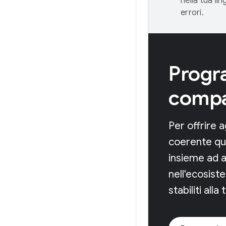
nella tua li
errori.
Progr
compat
Per offrire 
coerente qua
insieme ad al
nell'ecosist
stabiliti al