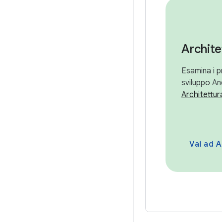
Archite
Esamina i pr
sviluppo And
Architettur
Vai ad A