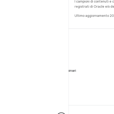
I campioni di contenuti e 
registrati di Oracle e/o d
Ultimo aggiornamento 2
CREA
Repository per Android
Requisiti
Download
Visualizza l'anteprima dei programmi binari
Immagini del produttore
File binari del driver
GitHub