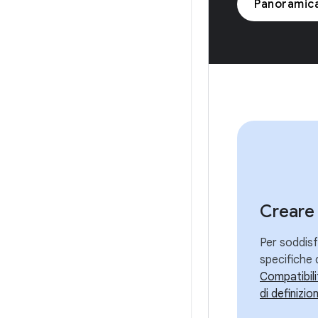
Panoramic
Creare 
Per soddisf
specifiche d
Compatibil
di definizio