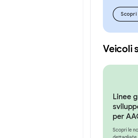
Scopri 
Veicoli
Linee g
svilupp
per AA
Scopri le n
dettagliate