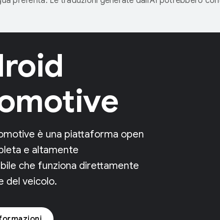
ngua preferita. Le traduzioni generate dall'AI potrebbero co
roid
omotive
omotive è una piattaforma open
leta e altamente
bile che funziona direttamente
e del veicolo.
nformazioni