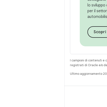
lo sviluppo 
per il setto
automobilis
Scopri 
I campioni di contenuti e 
registrati di Oracle e/o d
Ultimo aggiornamento 2
CREA
Repository per Android