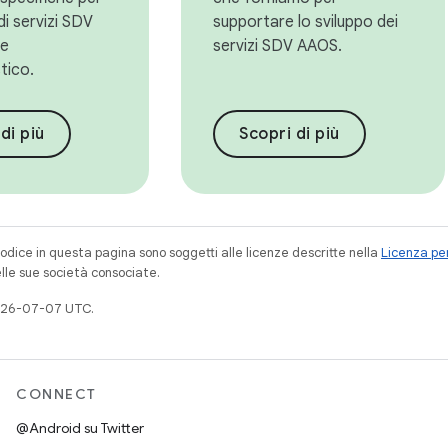
di servizi SDV
supportare lo sviluppo dei
re
servizi SDV AAOS.
tico.
di più
Scopri di più
codice in questa pagina sono soggetti alle licenze descritte nella
Licenza per
elle sue società consociate.
026-07-07 UTC.
CONNECT
@Android su Twitter