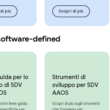
di più
Scopri di più
 software-defined
uida per lo
Strumenti di
o di SDV
sviluppo per SDV
OS
AAOS
ostre linee guida
Scopri di più sugli strumenti
 specifiche per
che forniamo per