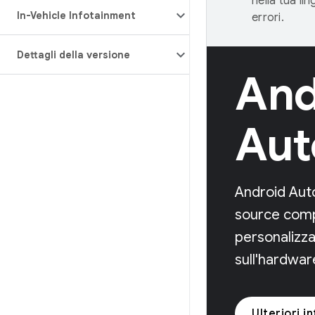
nella tua li
In-Vehicle Infotainment
errori.
Dettagli della versione
And
Aut
Android Aut
source comp
personalizza
sull'hardwar
Ulteriori i