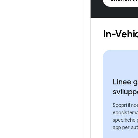
In-Vehi
Linee g
svilupp
Scopri il n
ecosistema 
specifiche p
app per aut