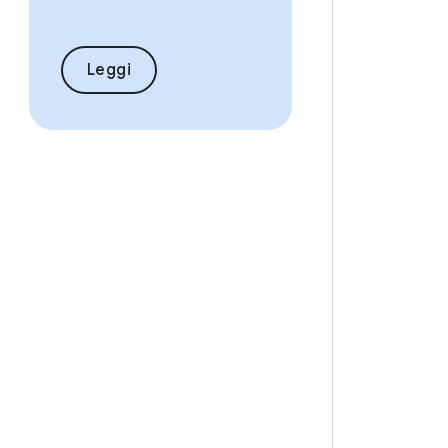
Leggi