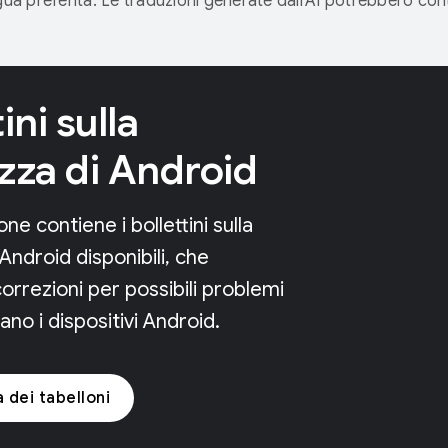
ngua preferita. Le traduzioni generate dall'AI potrebbero co
ini sulla
zza di Android
e contiene i bollettini sulla
Android disponibili, che
orrezioni per possibili problemi
ano i dispositivi Android.
 dei tabelloni