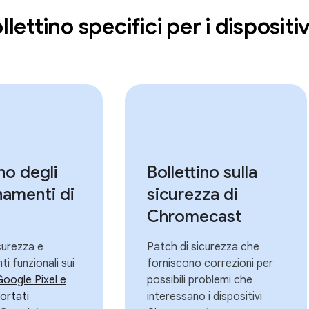
llettino specifici per i disposit
ino degli
Bollettino sulla
namenti di
sicurezza di
Chromecast
curezza e
Patch di sicurezza che
i funzionali sui
forniscono correzioni per
 Google Pixel e
possibili problemi che
ortati
interessano i dispositivi