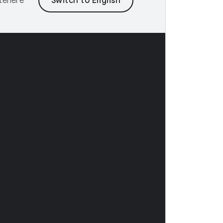
ntenere