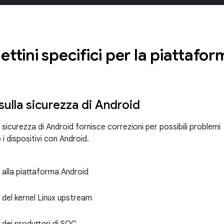
lettini specifici per la piattaf
 sulla sicurezza di Android
la sicurezza di Android fornisce correzioni per possibili problemi
i dispositivi con Android.
 alla piattaforma Android
x_customize
 del kernel Linux upstream