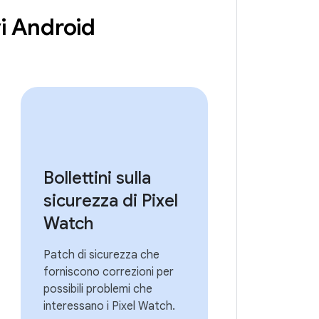
ivi Android
Bollettini sulla
sicurezza di Pixel
Watch
Patch di sicurezza che
forniscono correzioni per
possibili problemi che
interessano i Pixel Watch.