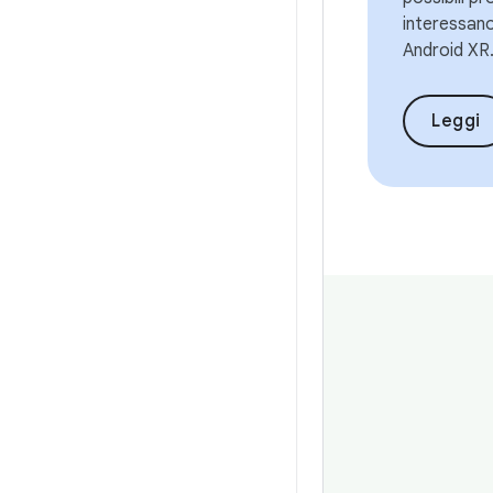
interessano 
Android XR
Leggi