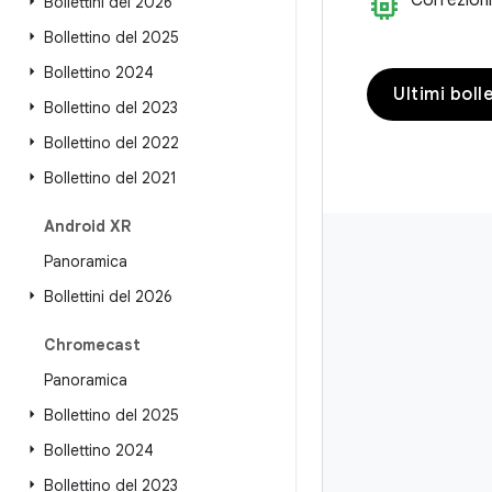
memory
Correzioni
Bollettini del 2026
Bollettino del 2025
Bollettino 2024
Ultimi bolle
Bollettino del 2023
Bollettino del 2022
Bollettino del 2021
Android XR
Panoramica
Bollettini del 2026
Chromecast
Panoramica
Bollettino del 2025
Bollettino 2024
Bollettino del 2023