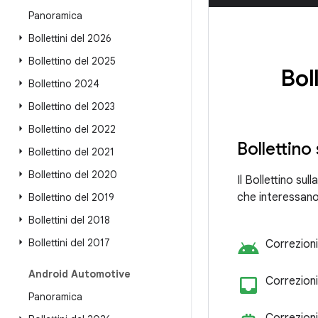
Panoramica
Bollettini del 2026
Bollettino del 2025
Bol
Bollettino 2024
Bollettino del 2023
Bollettino del 2022
Bollettino
Bollettino del 2021
Bollettino del 2020
Il Bollettino sul
che interessano 
Bollettino del 2019
Bollettini del 2018
Bollettini del 2017
android
Correzioni
Android Automotive
inbo
Correzioni
Panoramica