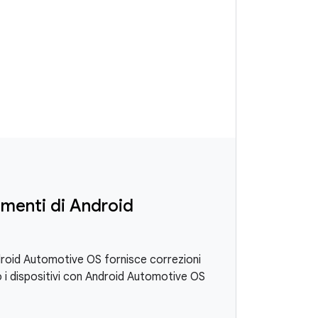
amenti di Android
Android Automotive OS fornisce correzioni
o i dispositivi con Android Automotive OS