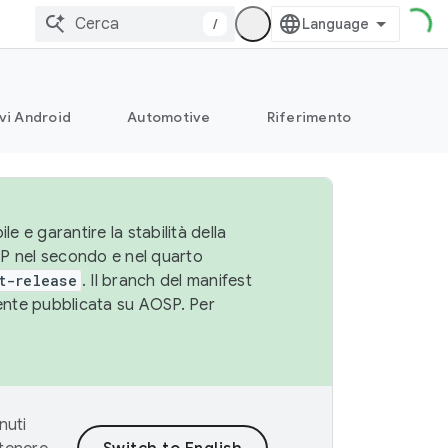
/
vi Android
Automotive
Riferimento
le e garantire la stabilità della
SP nel secondo e nel quarto
t-release
. Il branch del manifest
cente pubblicata su AOSP. Per
nuti