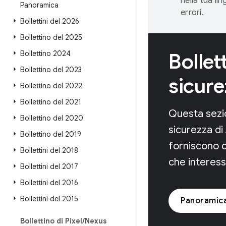
nella tua li
Panoramica
errori.
Bollettini del 2026
Bollettino del 2025
Bollettino 2024
Bollett
Bollettino del 2023
sicure
Bollettino del 2022
Bollettino del 2021
Questa sezion
Bollettino del 2020
sicurezza di 
Bollettino del 2019
forniscono c
Bollettini del 2018
che interess
Bollettini del 2017
Bollettini del 2016
Bollettini del 2015
Panoramica
Bollettino di Pixel
/
Nexus