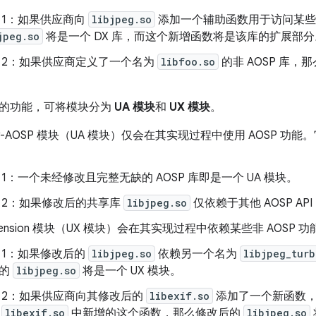
 1：
如果供应商向
libjpeg.so
添加一个辅助函数用于访问某些
jpeg.so
将是一个 DX 库，而这个新增函数将是该库的扩展部分
 2：
如果供应商定义了一个名为
libfoo.so
的非 AOSP 库，
的功能，可将模块分为
UA 模块
和
UX 模块
。
only-AOSP 模块（UA 模块）仅会在其实现过程中使用 AOSP 功能。
 1：
一个未经修改且完整无缺的 AOSP 库即是一个 UA 模块。
 2：
如果修改后的共享库
libjpeg.so
仅依赖于其他 AOSP AP
Extension 模块（UX 模块）会在其实现过程中依赖某些非 AOSP 功
 1：
如果修改后的
libjpeg.so
依赖另一个名为
libjpeg_turb
后的
libjpeg.so
将是一个 UX 模块。
 2：
如果供应商向其修改后的
libexif.so
添加了一个新函数
用
libexif.so
中新增的这个函数，那么修改后的
libjpeg.so