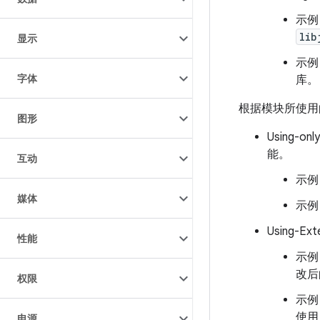
示例
lib
显示
示例
字体
库。
根据模块所使用
图形
Using-
能。
互动
示例
媒体
示例
Using-
性能
示例
改
权限
示例
使
电源