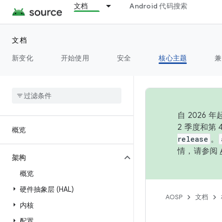
文档
Android 代码搜索
文档
新变化
开始使用
安全
核心主题
兼
自 202
2 季度和第
概览
release
。
情，请参阅
架构
概览
硬件抽象层 (HAL)
AOSP
文档
内核
配置