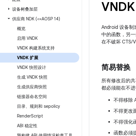
VNDK
设备树叠加层
供应商 NDK (<=AOSP 14)
Android 
概览
中的函数，另一
启用 VNDK
在不破坏 CTS/
VNDK 构建系统支持
VNDK 扩展
简易替换
VNDK 快照设计
生成 VNDK 快照
所有修改后的共享
生成供应商快照
都必须能在不进
链接器命名空间
不得移除 
目录、规则和 sepolicy
不得更改
Render
Script
不得强化
ABI 稳定性
函数必须
预构建 ABI 使用情况检查工具