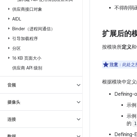
不得削弱
供应商接口对象
AIDL
Binder（进程间通信）
扩展后的
引导加载程序
按模块所
定义
和
分区
16 KB 页面大小
注意
：此处之所
供应商 API 级别
根据模块中定义
音频
Defini
摄像头
示例
示例
连接
的
l
Defini
数据