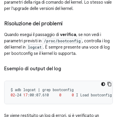
parametri della riga di comando del kernel. Lo stesso vale
per l'upgrade delle versioni del kernel.
Risoluzione dei problemi
Quando esegui il passaggio di
verifica
, se non vedi i
parametri previsti in
/proc/bootconfig
, controlla i log
del kernel in
logcat
. È sempre presente una voce di log
per bootconfig se il kernel lo supporta.
Esempio di output del log
$
adb
logcat
|
grep
02
-24
17
:00:07.610
0
0
I
Load
bootconfig:
Se viene restituito un log di errori, si è verificato un