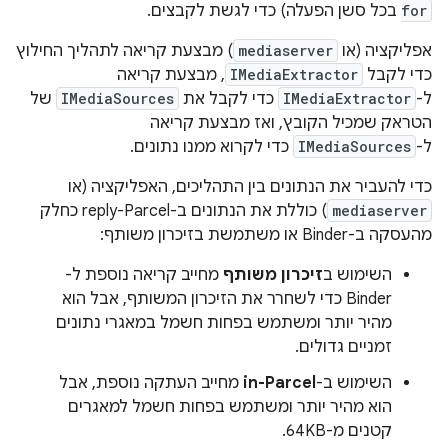
for
בכל סשן הפעלה) כדי לגשת לקבצים.
אפליקציה (או
mediaserver
) מבצעת קריאה לתהליך החילוץ
כדי לקבל
IMediaExtractor
, מבצעת קריאה
ל-
IMediaExtractor
כדי לקבל את
IMediaSources
של
הטראק שמכיל הקובץ, ואז מבצעת קריאה
ל-
IMediaSources
כדי לקרוא ממנו נתונים.
כדי להעביר את הנתונים בין התהליכים, האפליקציה (או
mediaserver
) כוללת את הנתונים ב-reply-Parcel כחלק
מהעסקה ב-Binder או משתמשת בזיכרון משותף:
השימוש ב
זיכרון משותף
מחייב קריאה נוספת ל-
Binder כדי לשחרר את הזיכרון המשותף, אבל הוא
מהיר יותר ומשתמש בפחות חשמל במאגרי נתונים
זמניים גדולים.
השימוש ב-
in-Parcel
מחייב העתקה נוספת, אבל
הוא מהיר יותר ומשתמש בפחות חשמל למאגרים
קטנים מ-64KB.