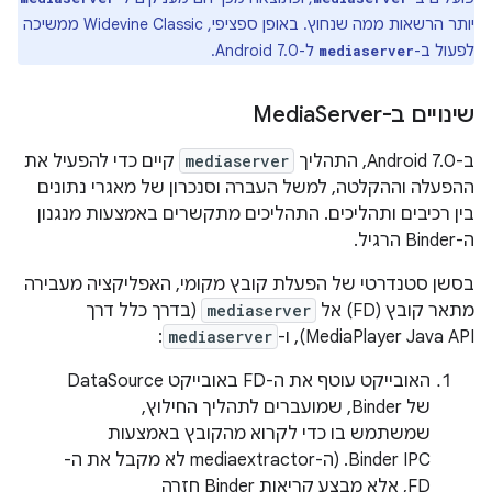
יותר הרשאות ממה שנחוץ. באופן ספציפי, Widevine Classic ממשיכה
לפעול ב-
ל-Android 7.0.
mediaserver
שינויים ב-Media
Server
ב-Android 7.0, התהליך
mediaserver
קיים כדי להפעיל את
ההפעלה וההקלטה, למשל העברה וסנכרון של מאגרי נתונים
בין רכיבים ותהליכים. התהליכים מתקשרים באמצעות מנגנון
ה-Binder הרגיל.
בסשן סטנדרטי של הפעלת קובץ מקומי, האפליקציה מעבירה
מתאר קובץ (FD) אל
mediaserver
(בדרך כלל דרך
MediaPlayer Java API), ו-
mediaserver
:
האובייקט עוטף את ה-FD באובייקט DataSource
של Binder, שמועברים לתהליך החילוץ,
שמשתמש בו כדי לקרוא מהקובץ באמצעות
Binder IPC. (ה-mediaextractor לא מקבל את ה-
FD, אלא מבצע קריאות Binder חזרה