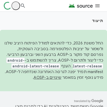
תיעוד
החל משנת 2026, כדי להתאים למודל הפיתוח היציב שלנו
ולשמור על יציבות הפלטפורמה בסביבה העסקית,
נפרסם קוד מקור ב-AOSP ברבעון השני וברבעון הרביעי.
כדי ליצור ולתרום ל-AOSP, צריך להשתמש ב-
android-
latest-release
. הענף
android-latest-release
manifest תמיד יפנה לגרסה האחרונה שנדחפה ל-AOSP.
מידע נוסף זמין במאמר
שינויים ב-AOSP
.
‫Google משתמשת בטכנולוגיית AI כדי לתרגם תוכן