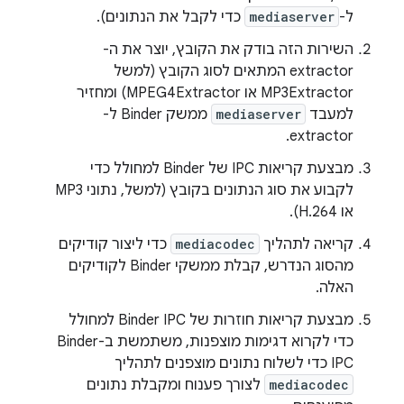
ל-
mediaserver
כדי לקבל את הנתונים).
השירות הזה בודק את הקובץ, יוצר את ה-
extractor המתאים לסוג הקובץ (למשל
MP3Extractor או MPEG4Extractor) ומחזיר
למעבד
mediaserver
ממשק Binder ל-
extractor.
מבצעת קריאות IPC של Binder למחולל כדי
לקבוע את סוג הנתונים בקובץ (למשל, נתוני MP3
או H.264).
קריאה לתהליך
mediacodec
כדי ליצור קודיקים
מהסוג הנדרש, קבלת ממשקי Binder לקודיקים
האלה.
מבצעת קריאות חוזרות של Binder IPC למחולל
כדי לקרוא דגימות מוצפנות, משתמשת ב-Binder
IPC כדי לשלוח נתונים מוצפנים לתהליך
mediacodec
לצורך פענוח ומקבלת נתונים