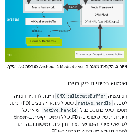
איור 3.
הקצאת מאגר ב-MediaServer ב-Android מגרסה 7.0 ואילך.
שימוש בכינויים מקומיים
הפונקציה
OMX::allocateBuffer
חייבת להחזיר הפניה
למבנה
native_handle
, שמכיל מתארי קבצים (FD) ונתוני
מספר שלמים נוספים. ל-
native_handle
יש את כל
היתרונות של שימוש ב-FDs, כולל תמיכה קיימת ב-binder
לסריאליזציה/דה-סריאליזציה, תוך מתן גמישות רבה יותר
לספקים שלא משתמשים כרגע ב-FDs.