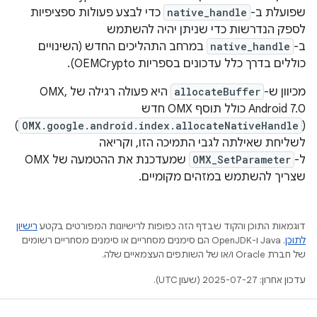
שפועלת ב-
native_handle
כדי לבצע פעולות ספציפיות
לספק הנדרשות כדי שניתן יהיה להשתמש
ב-
native_handle
במרחב התהליכים החדש (השינויים
כוללים בדרך כלל עדכונים בספריות OEMCrypto).
מכיוון ש-
allocateBuffer
היא פעולה רגילה של OMX,
Android 7.0 כולל תוסף OMX חדש
)
OMX.google.android.index.allocateNativeHandle
(
לשליחת שאילתה לגבי התמיכה הזו, וקריאה
ל-
OMX_SetParameter
שמעדכנת את ההטמעה של OMX
שצריך להשתמש במזהים מקומיים.
דוגמאות התוכן והקוד שבדף הזה כפופות לרישיונות המפורטים בקטע
רישיון
לתוכן
.‏ Java ו-OpenJDK הם סימנים מסחריים או סימנים מסחריים רשומים
של חברת Oracle ו/או של השותפים העצמאיים שלה.
עדכון אחרון: 2025-07-27 (שעון UTC).