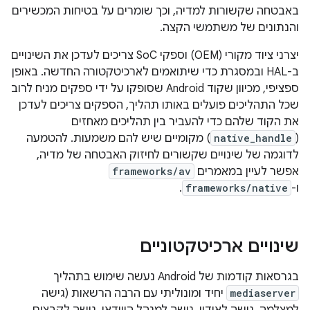
באבטחה שקשורות למדיה, וכך שומרים על בטיחות המכשירים
והנתונים של משתמשי הקצה.
יצרני ציוד מקורי (OEM) וספקי SoC צריכים לעדכן את השינויים
ב-HAL ובמסגרת כדי שיתואמים לארכיטקטורה החדשה. באופן
ספציפי, מכיוון שקוד Android שסופקו על ידי ספקים מניח לרוב
שכל התהליכים פועלים באותו תהליך, הספקים צריכים לעדכן
את הקוד שלהם כדי להעביר בין תהליכים מאחזים
(
native_handle
) מקומיים שיש להם משמעות. להטמעה
לדוגמה של שינויים שקשורים לחיזוק האבטחה של מדיה,
אפשר לעיין במאמרים
frameworks/av
ו-
frameworks/native
.
שינויים ארכיטקטוניים
בגרסאות קודמות של Android נעשה שימוש בתהליך
mediaserver
יחיד ומונוליתי עם הרבה הרשאות (גישה