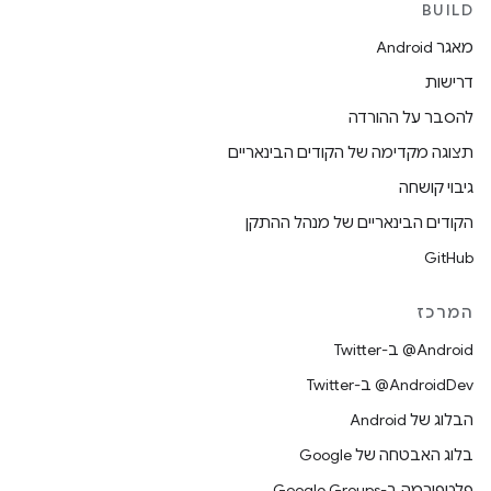
BUILD
מאגר Android
דרישות
להסבר על ההורדה
תצוגה מקדימה של הקודים הבינאריים
גיבוי קושחה
הקודים הבינאריים של מנהל ההתקן
GitHub
המרכז
‎@Android ב-Twitter
‎@AndroidDev ב-Twitter
הבלוג של Android
בלוג האבטחה של Google
פלטפורמה ב-Google Groups