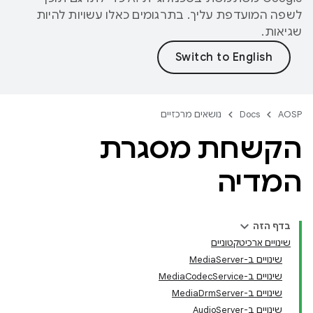
לשפה המועדפת עליך. בתרגומים כאלו עשויות להיות
שגיאות.
AOSP
Docs
נושאים מרכזיים
הקשחת מסגרת
המדיה
בדף הזה
שינויים ארכיטקטוניים
שינויים ב-MediaServer
שינויים ב-MediaCodecService
שינויים ב-MediaDrmServer
שינויים ב-AudioServer