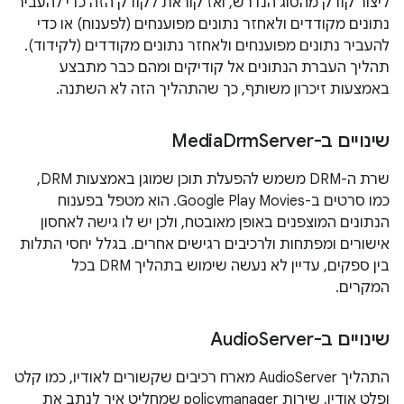
ליצור קודק מהסוג הנדרש, ואז קוראת לקודק הזה כדי להעביר
נתונים מקודדים ולאחזר נתונים מפוענחים (לפענוח) או כדי
להעביר נתונים מפוענחים ולאחזר נתונים מקודדים (לקידוד).
תהליך העברת הנתונים אל קודיקים ומהם כבר מתבצע
באמצעות זיכרון משותף, כך שהתהליך הזה לא השתנה.
שינויים ב-Media
Server
Drm
שרת ה-DRM משמש להפעלת תוכן שמוגן באמצעות DRM,
כמו סרטים ב-Google Play Movies. הוא מטפל בפענוח
הנתונים המוצפנים באופן מאובטח, ולכן יש לו גישה לאחסון
אישורים ומפתחות ולרכיבים רגישים אחרים. בגלל יחסי התלות
בין ספקים, עדיין לא נעשה שימוש בתהליך DRM בכל
המקרים.
שינויים ב-Audio
Server
התהליך AudioServer מארח רכיבים שקשורים לאודיו, כמו קלט
ופלט אודיו, שירות policymanager שמחליט איך לנתב את