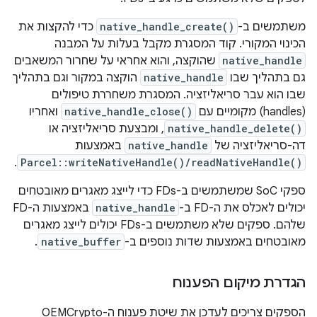
משתמשים ב-
native_handle_create()
כדי להקצות את
הכינוי המקורי. קוד המסגרת מקבל בעלות על המבנה
native_handle
שהוקצה, והוא אחראי על שחרור המשאבים
גם בתהליך שבו
native_handle
הוקצה במקור וגם בתהליך
שבו הוא עבר סריאליזציה. המסגרת משחררת טיפולים
(handles) מקומיים עם
native_handle_close()
ואחריו
native_handle_delete()
, ומבצעת סריאליזציה או
דה-סריאליזציה של
native_handle
באמצעות
.
Parcel::writeNativeHandle()/readNativeHandle()
ספקי SoC שמשתמשים ב-FDs כדי לייצג מאגרים מאובטחים
יכולים לאכלס את ה-FD ב-
native_handle
באמצעות ה-FD
שלהם. ספקים שלא משתמשים ב-FDs יכולים לייצג מאגרים
מאובטחים באמצעות שדות נוספים ב-
native_buffer
.
הגדרת מיקום הפענוח
הספקים צריכים לעדכן את שיטת פענוח ה-OEMCrypto