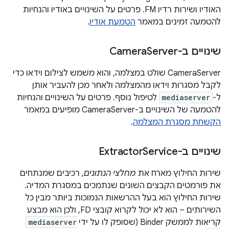
האודיו ושירות רדיו FM. פרטים על השינויים באודיו והנחיות
להטמעה זמינים במאמר
הטמעת אודיו
.
שינויים ב-Camera
Server
‏CameraServer שולט במצלמה, והוא משמש לצילום וידאו כדי
לקבל מסגרות וידאו מהמצלמה ולאחר מכן להעביר אותן
ל-
mediaserver
לטיפול נוסף. פרטים על השינויים והנחיות
להטמעה של השינויים ב-CameraServer מופיעים במאמר
הקשחת מסגרת המצלמה
.
שינויים ב-Extractor
Service
שירות החילוץ מארח את
מחלצי הנתונים
, רכיבים שמנתחים
את פורמטים הקבצים השונים שנתמכים במסגרת המדיה.
שירות החילוץ הוא בעל ההרשאות הנמוכות ביותר מבין כל
השירותים – הוא לא יכול לקרוא קובצי FD, ולכן הוא מבצע
קריאות לממשק Binder (שסופק לו על ידי
mediaserver