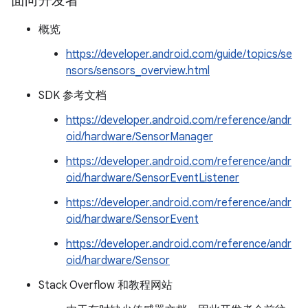
面向开发者
概览
https://developer.android.com/guide/topics/se
nsors/sensors_overview.html
SDK 参考文档
https://developer.android.com/reference/andr
oid/hardware/SensorManager
https://developer.android.com/reference/andr
oid/hardware/SensorEventListener
https://developer.android.com/reference/andr
oid/hardware/SensorEvent
https://developer.android.com/reference/andr
oid/hardware/Sensor
Stack Overflow 和教程网站