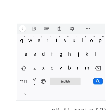
شکل ۳.
حس لامسه غنی با بافت کشویی.