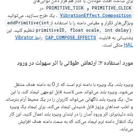
برای ساخت افکت خودتان، با کنار هم قرار دادن توالی‌های
PRIMITIVE_CLICK
و
PRIMITIVE_TICK
در
VibrationEffect.Composition
، یک طرح بسازید. می‌توانید
ویژگی‌های تکرار و مقیاس دامنه را با استفاده از
addPrimitive(int
primitiveID, float scale, int delay)
تنظیم کنید. این
پشتیبانی به قابلیت
CAP_COMPOSE_EFFECTS
رابط Vibrator
HAL
متکی است.
مورد استفاده ۲: ارتعاش طولانی با اثر سهولت در ورود
ویبره بلند، یک ویبره با دامنه نرم است که از 0 به دامنه هدف منتقل
می‌شود. ویبره بلند می‌تواند حس لامسه قابل توجهی ایجاد کند. با این
حال، یک ویبره بلند ناگهانی می‌تواند کاربران را در یک محیط آرام بترساند
و اغلب صداهای وزوز قابل شنیدنی ایجاد می‌کند. برای ایجاد یک ویبره
بلند دلپذیرتر، اثر ورود آسان را در ابتدای ویبره بلند اعمال کنید. این کار
یک انتقال دامنه نرم ایجاد می‌کند که به سمت دامنه هدف افزایش
می‌یابد.