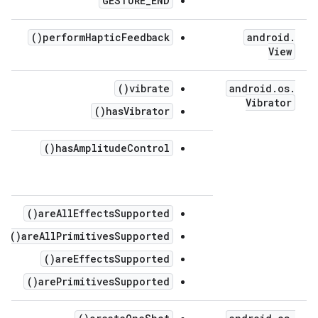
GESTURE_END
performHapticFeedback()
android
.
View
vibrate()
android
.
os
.
Vibrator
hasVibrator()
hasAmplitudeControl()
areAllEffectsSupported()
areAllPrimitivesSupported()
areEffectsSupported()
arePrimitivesSupported()