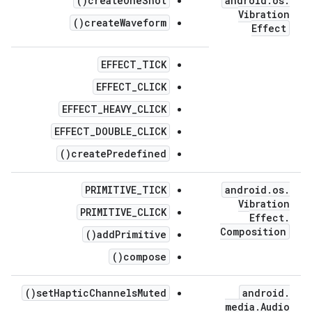
createOneShot()
android
.
os
.
Vibration
createWaveform()
Effect
EFFECT_TICK
EFFECT_CLICK
EFFECT_HEAVY_CLICK
EFFECT_DOUBLE_CLICK
createPredefined()
PRIMITIVE_TICK
android
.
os
.
Vibration
PRIMITIVE_CLICK
Effect
.
Composition
addPrimitive()
compose()
setHapticChannelsMuted()
android
.
media
.
Audio