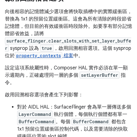
向後相容的記憶體減少選項會將快取插槽中的實際緩衝區，
替換為 1x1 的預留位置緩衝區。這會為所有清除的時段節省
記憶體，但目前的有效緩衝區時段除外。如要享有部分記憶
體節省效益，請將
surface_flinger.clear_slots_with_set_layer_buffe
r
sysprop 設為
true
，啟用回溯相容選項。這個 sysprop
位於
property_contexts
檔案
中。
設定這項系統屬性時，Composer HAL 實作必須在單一顯
示週期內，正確處理同一層的多個
setLayerBuffer
指
令。
啟用回溯相容選項會產生下列影響：
對於 AIDL HAL：SurfaceFlinger 會為單一層傳送多個
LayerCommand
執行個體，每個執行個體都有單一
BufferCommand
。每個
BufferCommand
都包含
1x1 預留位置緩衝區控制代碼，以及需要清除的快取
緩衝區位置的 slot 編號。