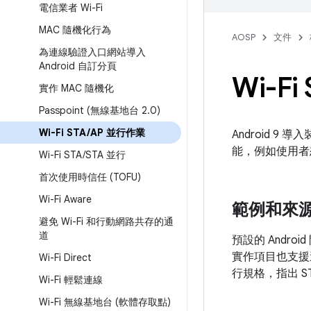
電信業者 Wi-Fi
MAC 隨機化行為
AOSP
文件
為連線驗證入口網站導入
Android 自訂分頁
Wi-Fi
實作 MAC 隨機化
Passpoint (無線基地台 2
.
0)
Wi-Fi STA
/
AP 並行作業
Android 9
能，例如使用者想啟
Wi-Fi STA
/
STA 並行
首次使用時信任 (TOFU)
Wi-Fi Aware
範例和來
避免 Wi-Fi 和行動網路共存的通
道
預設的 Androi
實作項目也支援
Wi-Fi Direct
行規格，指出 ST
Wi-Fi 輕鬆連線
Wi-Fi 無線基地台 (軟體存取點)