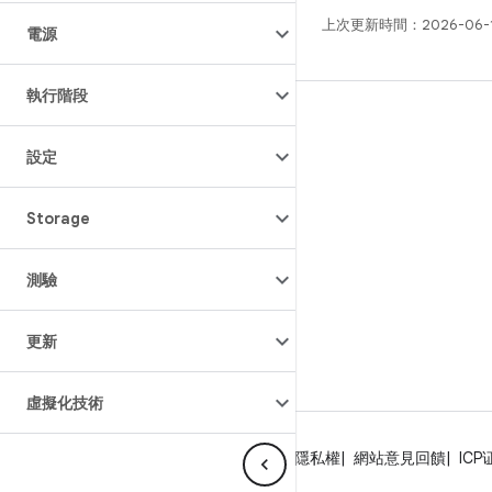
上次更新時間：2026-06-
電源
執行階段
版本
Android 程式庫
設定
相關規定
Storage
下載程式碼
預覽二進位檔
測驗
原廠映像檔
驅動程式二進位檔
更新
GitHub
虛擬化技術
關於 Android
社群
法律條款
授權
隱私權
網站意見回饋
ICP