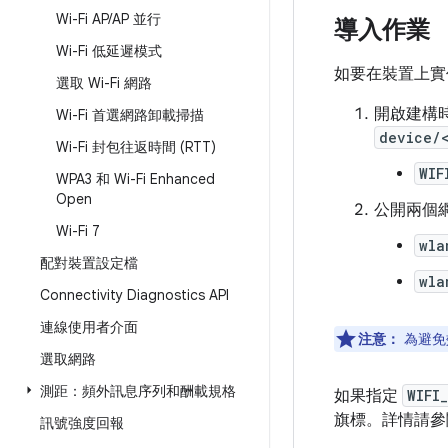
Wi-Fi AP
/
AP 並行
導入作業
Wi-Fi 低延遲模式
如要在裝置上實作
選取 Wi-Fi 網路
開啟建構時
Wi-Fi 首選網路卸載掃描
device/
Wi-Fi 封包往返時間 (RTT)
WIF
WPA3 和 Wi-Fi Enhanced
Open
公開兩個
Wi-Fi 7
wla
配對裝置設定檔
wla
Connectivity Diagnostics API
連線使用者介面
注意：
為避免效
選取網路
測距：頻外訊息序列和酬載規格
如果指定
WIFI
旗標。詳情請參
訊號強度回報