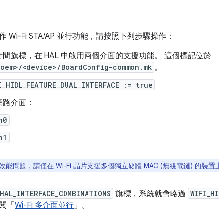
 Wi-Fi STA/AP 並行功能，請按照下列步驟操作：
間旗標，在 HAL 中啟用兩個介面的支援功能。 這個標記位於
<oem>/<device>/BoardConfig-common.mk
。
I_HIDL_FEATURE_DUAL_INTERFACE := true
網路介面：
n0
n1
能問題，請僅在 Wi-Fi 晶片支援多個獨立硬體 MAC (無線電鏈) 的裝
_HAL_INTERFACE_COMBINATIONS
旗標，系統就會略過
WIFI_H
閱「
Wi-Fi 多介面並行
」。