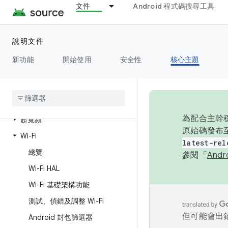
連線能力
文件
Android 程式碼搜尋工具
總覽
藍牙
說明文件
NFC
新功能
開始使用
安全性
核心主題
通話和傳訊
貨運公司
時間
為配合主幹穩
超寬頻
原始碼發布至
Wi-Fi
latest-rel
總覽
參閱「
And
Wi-Fi HAL
Wi-Fi 基礎架構功能
測試、偵錯及調整 Wi-Fi
但可能會出
Android 封包篩選器