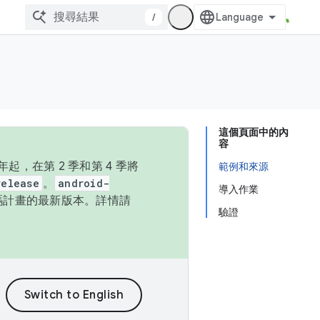
/
這個頁面中的內
容
，在第 2 季和第 4 季將
範例和來源
release
。
android-
導入作業
始碼計畫的最新版本。詳情請
驗證