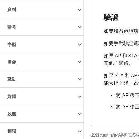
資料
驗證
螢幕
如要驗證這項功
如要手動驗證這項
字型
如果 AP 和 
圖像
其他子網路。
如果 STA 和
互動
能大幅下降。為
將 AP 移
媒體
將 AP 移
效能
權限
這個頁面中的內容和程式