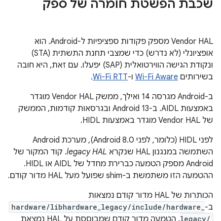
שכבת הפשטת חומרה של ספק
‫Vendor HAL מספק פקודות ספציפיות ל-Android. הוא
אופציונלי (לא נדרש) כדי שמצבי תחנת התשתית (STA)
ונקודת הגישה הווירטואלית (SAP) יפעלו. עם זאת, היא חובה
בשירותים
Wi-Fi Aware
ו-
Wi-Fi RTT
.
ב-Android מגרסה 14 ואילך, ממשק Vendor HAL מוגדר
באמצעות AIDL. ב-Android 13 ובגרסאות קודמות, הממשק
של Vendor HAL מוגדר באמצעות HIDL.
לפני HIDL (כלומר, לפני Android 8.0), מערכת Android
השתמשה במנגנון HAL שנקרא
legacy HAL
. קוד המקור של
Android מספק הטמעה כברירת מחדל של AIDL או HIDL.
ההטמעה הזו משתמשת ב-shim שפועל מעל HAL מדור קודם.
הכותרות של HAL מדור קודם נמצאות
ב-
hardware/libhardware_legacy/include/hardware_
legacy/
. הטמעה מדור קודם שמבוססת על HAL נמצאת