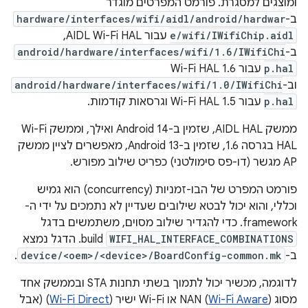
ומוצגים למסגרת. פורמט המפרטים מוגדר
ב-
hardware/interfaces/wifi/aidl/android/hardwar
e/wifi/IWifiChip.aidl
עבור AIDL Wi-Fi HAL,
ב-
android/hardware/interfaces/wifi/1.6/IWifiChi
p.hal
עבור Wi-Fi HAL 1.6
וב-
android/hardware/interfaces/wifi/1.0/IWifiChi
p.hal
עבור Wi-Fi HAL 1.5 וגרסאות קודמות.
ממשק AIDL HAL, שזמין ב-Android 14 ואילך, וממשק Wi-Fi
HAL בגרסה 1.6, שזמין ב-Android 13, מאפשרים לציין ממשק
AP מגשר (דו-פס סימולטני) כפריט שילוב מפורש.
פורמט המפרט של הבו-זמניות (concurrency) הוא גמיש
וכללי, והוא יכול לבטא שילובים שעדיין לא נתמכים על ידי ה-
framework. כדי להגדיר שילוב מסוים, משתמשים בדגל
WIFI_HAL_INTERFACE_COMBINATIONS
build. הדגל נמצא
ב-
device/<oem>/<device>/BoardConfig-common.mk
.
לדוגמה, מכשיר יכול לתמוך בשתי תחנות STA ובממשק אחד
מסוג NAN (
) או Wi-Fi ישיר (
Wi-Fi Aware
Wi-Fi Direct
) (אבל