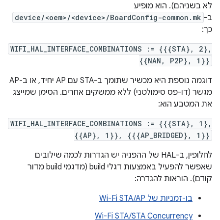
לא בשניהם). הוא מופיע
ב-
device/<oem>/<device>/BoardConfig-common.mk
כך:
WIFI_HAL_INTERFACE_COMBINATIONS := {{{STA}, 2},
{{NAN, P2P}, 1}}
דוגמה נוספת היא מכשיר שתומך ב-STA עם AP יחיד, או ב-AP
מגשר (דו-פס סימולטני) ללא ממשקים אחרים. הסימן שמייצג
את המטבע הוא:
WIFI_HAL_INTERFACE_COMBINATIONS := {{{STA}, 1},
{{AP}, 1}}, {{{AP_BRIDGED}, 1}}
לחלופין, ב-HAL של ההפניה יש הגדרות לכמה שילובים
שאפשר להפעיל באמצעות דגלי build (מדגמי build מדור
קודם). הוראות להגדרה:
בו-זמניות של Wi-Fi STA/AP
Wi-Fi STA/STA Concurrency