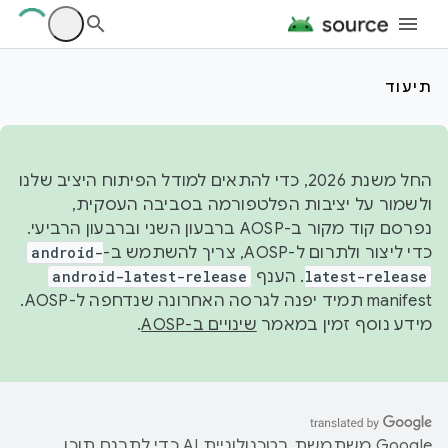
תיעוד
החל משנת 2026, כדי להתאים למודל הפיתוח היציב שלנו
ולשמור על יציבות הפלטפורמה בסביבה העסקית,
נפרסם קוד מקור ב-AOSP ברבעון השני וברבעון הרביעי.
כדי ליצור ולתרום ל-AOSP, צריך להשתמש ב-
android-
latest-release
. הענף
android-latest-release
manifest תמיד יפנה לגרסה האחרונה שנדחפה ל-AOSP.
מידע נוסף זמין במאמר
שינויים ב-AOSP
.
‫Google משתמשת בטכנולוגיית AI כדי לתרגם תוכן