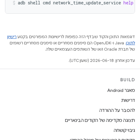
adb
shell
cmd
network_time_update_service
help
דוגמאות התוכן והקוד שבדף הזה כפופות לרישיונות המפורטים בקטע
רישיון
לתוכן
.‏ Java ו-OpenJDK הם סימנים מסחריים או סימנים מסחריים רשומים
של חברת Oracle ו/או של השותפים העצמאיים שלה.
עדכון אחרון: 2026-06-18 (שעון UTC).
BUILD
מאגר Android
דרישות
להסבר על ההורדה
תצוגה מקדימה של הקודים הבינאריים
גיבוי קושחה