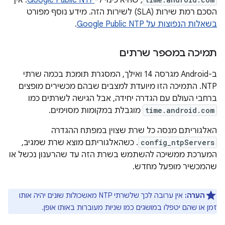
, שהיא כינוי ל-
Google Public NTP
. אין
הסכם רמת שירות (SLA) לשירות הזה. מידע נוסף מפורט
בשאלות הנפוצות על Google Public NTP
.
תמיכה במספר שרתים
ב-Android מגרסה 14 ואילך, המסגרת תומכת בכמה שרתי
NTP. התמיכה הזו מיועדת למצבים שבהם מכשירים מופצים
ברחבי העולם עם הגדרה יחידה, אבל הגישה לשרתים כמו
time.android.com
מוגבלת במקומות מסוימים.
האלגוריתם מנסה כל שרת שצוין במפתח ההגדרה
config_ntpServers
. כשהאלגוריתם מוצא שרת שמגיב,
המערכת ממשיכה להשתמש בשרת הזה עד שהרענון נכשל או
שהמכשיר מופעל מחדש.
הערה:
אין ערובה לכך שלשרתי NTP מאשכולות שונים יהיה אותו
זמן או שהם יטפלו במושגים כמו שניות מעוברות באותו אופן.