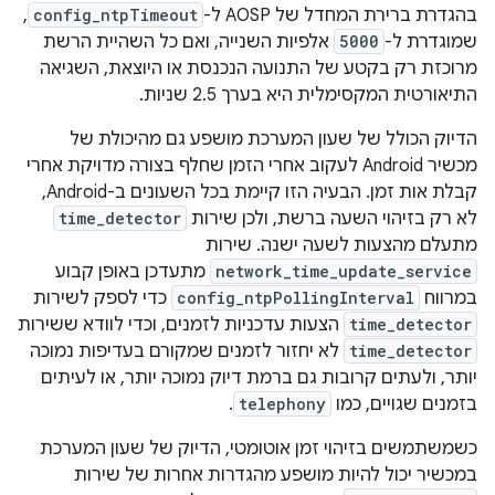
בהגדרת ברירת המחדל של AOSP ל-
config_ntpTimeout
,
שמוגדרת ל-
5000
אלפיות השנייה, ואם כל השהיית הרשת
מרוכזת רק בקטע של התנועה הנכנסת או היוצאת, השגיאה
התיאורטית המקסימלית היא בערך 2.5 שניות.
הדיוק הכולל של שעון המערכת מושפע גם מהיכולת של
מכשיר Android לעקוב אחרי הזמן שחלף בצורה מדויקת אחרי
קבלת אות זמן. הבעיה הזו קיימת בכל השעונים ב-Android,
לא רק בזיהוי השעה ברשת, ולכן שירות
time_detector
מתעלם מהצעות לשעה ישנה. שירות
network_time_update_service
מתעדכן באופן קבוע
במרווח
config_ntpPollingInterval
כדי לספק לשירות
time_detector
הצעות עדכניות לזמנים, וכדי לוודא ששירות
time_detector
לא יחזור לזמנים שמקורם בעדיפות נמוכה
יותר, ולעתים קרובות גם ברמת דיוק נמוכה יותר, או לעיתים
בזמנים שגויים, כמו
telephony
.
כשמשתמשים בזיהוי זמן אוטומטי, הדיוק של שעון המערכת
במכשיר יכול להיות מושפע מהגדרות אחרות של שירות