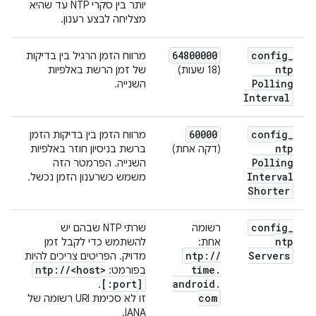
יותר בין סקרי NTP עד שהיא
מצליחה לבצע רענון.
64800000
config
_
מרווח הזמן הרגיל בין בדיקות
ntp
(18 שעות)
של זמן הרשת באלפיות
Polling
השנייה.
Interval
60000
config
_
מרווח הזמן בין בדיקות הזמן
ntp
(דקה אחת)
ברשת בניסיון חוזר באלפיות
Polling
השנייה. הפרמטר הזה
Interval
משמש כשרענון הזמן נכשל.
Shorter
config
_
רשומה
שרתי NTP שבהם יש
ntp
אחת:
להשתמש כדי לקבל זמן
ntp:
/
/
Servers
מדויק. הפריטים צריכים להיות
ntp:
/
/
<host>
time
.
בפורמט:
[:port]
android
.
.
com
זו לא סכימת URI רשומה של
IANA.