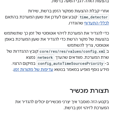
בהצעות האלה לגבי השעה ברשת.
אחרי קבלת ההצעות ממקור הזמן ברשת, שירות
time_detector
קובע אם לעדכן את שעון המערכת בהתאם
לכללי התעדוף
שהוגדרו.
כדי להגדיר את המערכת לזיהוי אוטומטי של זמן כך שתשתמש
בהצעות של מקור הרשת כדי להגדיר את שעון המערכת באופן
אוטומטי, צריך להשתמש
ב
core/res/res/values/config.xml
קובץ ההגדרות של
שרת המערכת. מוודאים שהערך
network
נמצא
ב-
config_autoTimeSourcesPriority
במיקום הרצוי.
מידע נוסף מופיע במאמר בנושא
עדיפות של מקורות זמן
.
תצורת מכשיר
בקטע הזה מוסבר איך יצרני מכשירים יכולים להגדיר את
המערכת לזיהוי זמן ברשת.