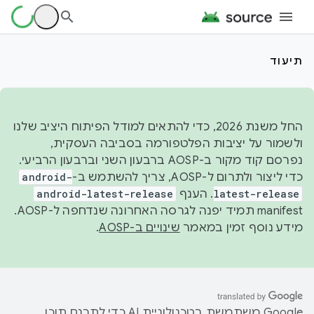
תיעוד
החל משנת 2026, כדי להתאים למודל הפיתוח היציב שלנו
ולשמור על יציבות הפלטפורמה בסביבה העסקית,
נפרסם קוד מקור ב-AOSP ברבעון השני וברבעון הרביעי.
כדי ליצור ולתרום ל-AOSP, צריך להשתמש ב-
android-
latest-release
. הענף
android-latest-release
manifest תמיד יפנה לגרסה האחרונה שנדחפה ל-AOSP.
מידע נוסף זמין במאמר
שינויים ב-AOSP
.
‫Google משתמשת בטכנולוגיית AI כדי לתרגם תוכן