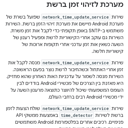
מערכת לזיהוי זמן ברשת
שירות
network_time_update_service
שפועל בשרת של
מערכת Android מיישם את מערכת זיהוי הזמן ברשת. השירות
משתמש ב-SNTP באופן תקופתי כדי לקבל אות זמן משרת.
השירות גם עוקב אחרי הקישוריות לרשת ומפעיל רענון של
השעה כשאין אות זמן עדכני אחרי תקופות ארוכות של
קישוריות חלשה.
שירות
network_time_update_service
מנסה לקבל אות
זמן אחרי האתחול וכשהחיבור לרשת נוצר בפעם הראשונה.
השירות מנסה לשמור על עדכניות האות האחרון שהוא מחזיק.
היא מאזנת בין הצרכים של מכשירי Android בודדים לבין
העומס המשמעותי שיכול להיווצר כתוצאה מרענון השעה על
ידי מכשירי Android רבים ברחבי העולם.
שירות
network_time_update_service
שולח הצעות לזמן
ברשת לשירות
time_detector
באמצעות ממשקי API
פנימיים. רכיבים אחרים בפלטפורמת Android משתמשים