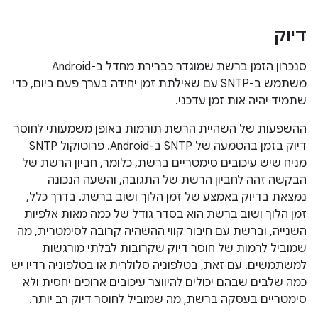
דיוק
סנכרון הזמן ברשת שמוגדר כברירת מחדל ב-Android
משתמש ב-SNTP עם שאילתת זמן יחידה בערך פעם ביום, כדי
שתמיד יהיה אות זמן עדכני.
ההשפעות של השהיית הרשת תורמות באופן משמעותי לחוסר
דיוק בזמן בהטמעה של SNTP ב-Android. פרוטוקול SNTP
מניח שיש עיכובים סימטריים ברשת, כלומר, חביון הרשת של
הבקשה זהה לחביון הרשת של התגובה, והשעה הנכונה
נמצאת בדיוק באמצע של זמן הלוך ושוב ברשת. בדרך כלל,
זמן הלוך ושוב ברשת הוא בסדר גודל של כמה מאות אלפיות
השנייה, וברשת עם חיבור קווי ההשהיה קרובה לסימטרית, מה
שמוביל לרמות של חוסר דיוק שקרובות לבלתי מורגשות
למשתמשים. עם זאת, בטלפוניה סלולרית או בטלפוניה רדיו יש
כמה שלבים שבהם יכולים להיווצר עיכובים ארוכים יחסית ולא
סימטריים בעסקה ברשת, מה שמוביל לחוסר דיוק רב יותר.