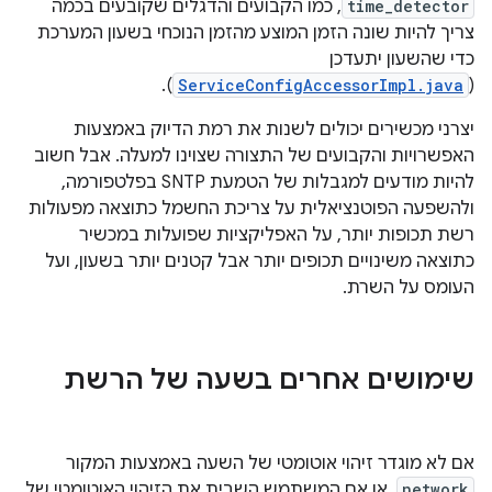
time_detector
, כמו הקבועים והדגלים שקובעים בכמה
צריך להיות שונה הזמן המוצע מהזמן הנוכחי בשעון המערכת
כדי שהשעון יתעדכן
).
ServiceConfigAccessorImpl.java
(
יצרני מכשירים יכולים לשנות את רמת הדיוק באמצעות
האפשרויות והקבועים של התצורה שצוינו למעלה. אבל חשוב
להיות מודעים למגבלות של הטמעת SNTP בפלטפורמה,
ולהשפעה הפוטנציאלית על צריכת החשמל כתוצאה מפעולות
רשת תכופות יותר, על האפליקציות שפועלות במכשיר
כתוצאה משינויים תכופים יותר אבל קטנים יותר בשעון, ועל
העומס על השרת.
שימושים אחרים בשעה של הרשת
אם לא מוגדר זיהוי אוטומטי של השעה באמצעות המקור
network
, או אם המשתמש השבית את הזיהוי האוטומטי של