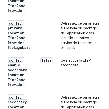
Location
Time
Zone
Provider
config
_
Définissez ce paramètre
primary
sur le nom du package
Location
de l'application dans
Time
Zone
laquelle se trouve le
Provider
service de fournisseur
Package
Name
principal.
config
_
false
Cela active la LTZP
enable
secondaire.
Secondary
Location
Time
Zone
Provider
config
_
Définissez ce paramètre
secondary
sur le nom du package
Location
de l'application dans