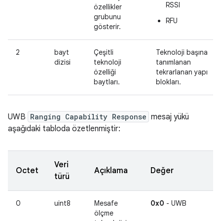
RSSI
özellikler
grubunu
RFU
gösterir.
2
bayt
Çeşitli
Teknoloji başına
dizisi
teknoloji
tanımlanan
özelliği
tekrarlanan yapı
baytları.
blokları.
UWB
Ranging Capability Response
mesaj yükü
aşağıdaki tabloda özetlenmiştir:
Veri
Octet
Açıklama
Değer
türü
0
uint8
Mesafe
0x0
- UWB
ölçme