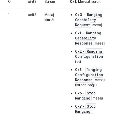
0
uint8
Sürüm
0x1
: Mevcut sürüm
Ranging
1
unit8
Mesaj
0x0
-
Capability
kimliği
Request
mesajı
Ranging
0x1
-
Capability
Response
mesajı
Ranging
0x2
-
Configuration
ileti
Ranging
0x3
-
Configuration
Response
mesajı
(isteğe bağlı)
Stop
0x6
-
Ranging
mesajı
Stop
0x7
-
Ranging