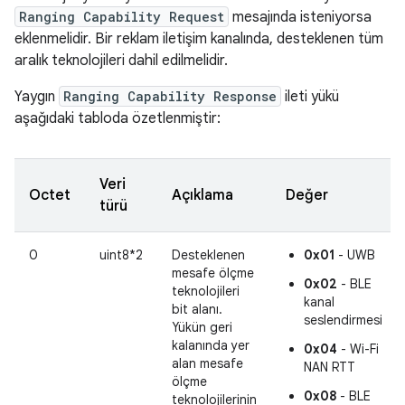
Ranging Capability Request
mesajında isteniyorsa
eklenmelidir. Bir reklam iletişim kanalında, desteklenen tüm
aralık teknolojileri dahil edilmelidir.
Yaygın
Ranging Capability Response
ileti yükü
aşağıdaki tabloda özetlenmiştir:
Veri
Octet
Açıklama
Değer
türü
0
uint8*2
Desteklenen
0x01
- UWB
mesafe ölçme
0x02
- BLE
teknolojileri
kanal
bit alanı.
seslendirmesi
Yükün geri
kalanında yer
0x04
- Wi-Fi
alan mesafe
NAN RTT
ölçme
0x08
- BLE
teknolojilerinin