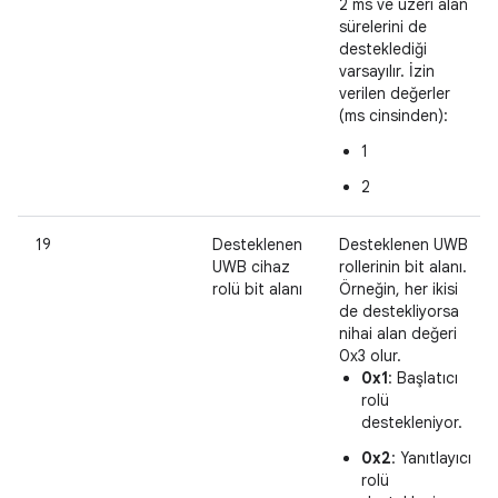
2 ms ve üzeri alan
sürelerini de
desteklediği
varsayılır. İzin
verilen değerler
(ms cinsinden):
1
2
19
Desteklenen
Desteklenen UWB
UWB cihaz
rollerinin bit alanı.
rolü bit alanı
Örneğin, her ikisi
de destekliyorsa
nihai alan değeri
0x3 olur.
0x1
: Başlatıcı
rolü
destekleniyor.
0x2
: Yanıtlayıcı
rolü