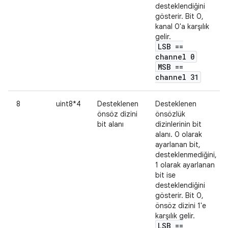
desteklendiğini
gösterir. Bit 0,
kanal 0'a karşılık
gelir.
LSB ==
channel 0
MSB ==
channel 31
8
uint8*4
Desteklenen
Desteklenen
önsöz dizini
önsözlük
bit alanı
dizinlerinin bit
alanı. 0 olarak
ayarlanan bit,
desteklenmediğini,
1 olarak ayarlanan
bit ise
desteklendiğini
gösterir. Bit 0,
önsöz dizini 1'e
karşılık gelir.
LSB ==