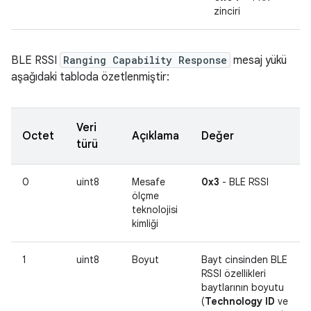
zinciri
BLE RSSI
Ranging Capability Response
mesaj yükü
aşağıdaki tabloda özetlenmiştir:
Veri
Octet
Açıklama
Değer
türü
0
uint8
Mesafe
0x3
- BLE RSSI
ölçme
teknolojisi
kimliği
1
uint8
Boyut
Bayt cinsinden BLE
RSSI özellikleri
baytlarının boyutu
(
Technology ID
ve