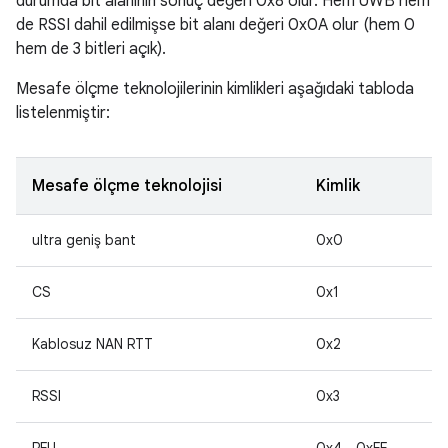
durumda bit alanının sonuç değeri 0x8 olur. Hem UWB hem
de RSSI dahil edilmişse bit alanı değeri 0x0A olur (hem 0
hem de 3 bitleri açık).
Mesafe ölçme teknolojilerinin kimlikleri aşağıdaki tabloda
listelenmiştir:
Mesafe ölçme teknolojisi
Kimlik
ultra geniş bant
0x0
CS
0x1
Kablosuz NAN RTT
0x2
RSSI
0x3
RFU
0x4 - 0xFF