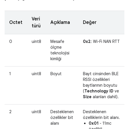
Veri
Octet
Açıklama
Değer
türü
0
uint8
Mesafe
0x2
: Wi-Fi NAN RTT
ölçme
teknolojisi
kimliği
1
uint8
Boyut
Bayt cinsinden BLE
RSSI özellikleri
baytlarının boyutu
(
Technology ID
ve
Size
alanları dahil).
2
uint8
Desteklenen
Desteklenen
özellikler bit
özelliklerin bit alanı.
alanı
0x01
- 11mc
özellikli