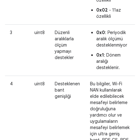
0x02
- 11az
özellikli
3
uint8
Düzenli
0x0
: Periyodik
aralıklarla
aralık ölçümü
ölçüm
desteklenmiyor
yapmayı
0x1
: Dönem
destekler
aralığı
desteklenir.
4
uint8
Desteklenen
Bu bilgiler, Wi-Fi
bant
NAN kullanılarak
genişliği
elde edilebilecek
mesafeyi belirleme
doğruluğuna
yardımcı olur ve
uygulamaların
mesafeyi belirlemek
için ultra geniş
bant, BDE CS, BDE