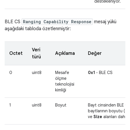
destekleniyor.
BLE CS
Ranging Capability Response
mesaj yükü
aşağıdaki tabloda özetlenmiştir:
Veri
Octet
Açıklama
Değer
türü
0
uint8
Mesafe
0x1
- BLE CS
ölçme
teknolojisi
kimliği
1
uint8
Boyut
Bayt cinsinden BLE CS 
baytlarının boyutu (
Te
ve
Size
alanları dahil).