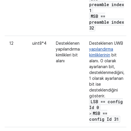
preamble index
1
MSB ==
preamble index
32
12
uint8*4
Desteklenen
Desteklenen UWB
yapılandırma
yapılandırma
kimlikleri bit
kimliklerinin
bit
alanı
alanı. 0 olarak
ayarlanan bit,
desteklenmediğini,
1 olarak ayarlanan
bit ise
desteklendiğini
gösterir.
LSB == config
Id 0
MSB ==
>
config Id 31