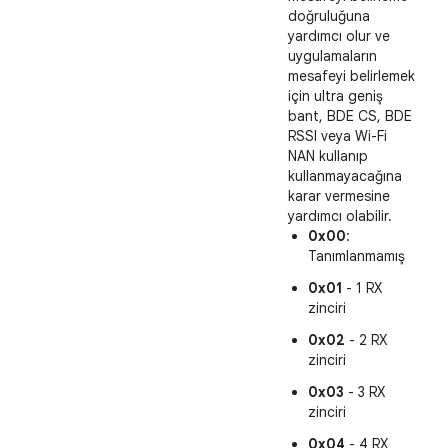
doğruluğuna
yardımcı olur ve
uygulamaların
mesafeyi belirlemek
için ultra geniş
bant, BDE CS, BDE
RSSI veya Wi-Fi
NAN kullanıp
kullanmayacağına
karar vermesine
yardımcı olabilir.
0x00
:
Tanımlanmamış
0x01
- 1 RX
zinciri
0x02
- 2 RX
zinciri
0x03
- 3 RX
zinciri
0x04
- 4 RX