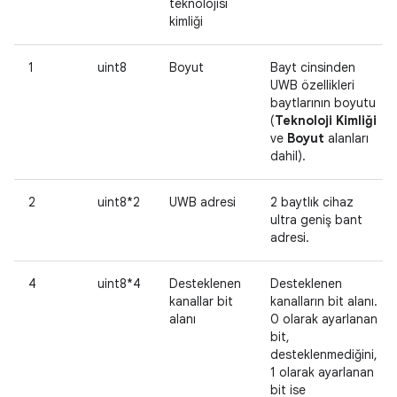
teknolojisi
kimliği
1
uint8
Boyut
Bayt cinsinden
UWB özellikleri
baytlarının boyutu
(
Teknoloji Kimliği
ve
Boyut
alanları
dahil).
2
uint8*2
UWB adresi
2 baytlık cihaz
ultra geniş bant
adresi.
4
uint8*4
Desteklenen
Desteklenen
kanallar bit
kanalların bit alanı.
alanı
0 olarak ayarlanan
bit,
desteklenmediğini,
1 olarak ayarlanan
bit ise