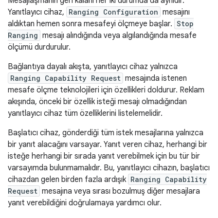
Mesajlaşmanın geri kalanı her iki durumda da aynıdır.
Yanıtlayıcı cihaz,
Ranging Configuration
mesajını
aldıktan hemen sonra mesafeyi ölçmeye başlar.
Stop
Ranging
mesajı alındığında veya algılandığında mesafe
ölçümü durdurulur.
Bağlantıya dayalı akışta, yanıtlayıcı cihaz yalnızca
Ranging Capability Request
mesajında istenen
mesafe ölçme teknolojileri için özellikleri doldurur. Reklam
akışında, önceki bir özellik isteği mesajı olmadığından
yanıtlayıcı cihaz tüm özelliklerini listelemelidir.
Başlatıcı cihaz, gönderdiği tüm istek mesajlarına yalnızca
bir yanıt alacağını varsayar. Yanıt veren cihaz, herhangi bir
isteğe herhangi bir sırada yanıt verebilmek için bu tür bir
varsayımda bulunmamalıdır. Bu, yanıtlayıcı cihazın, başlatıcı
cihazdan gelen birden fazla ardışık
Ranging Capability
Request
mesajına veya sırası bozulmuş diğer mesajlara
yanıt verebildiğini doğrulamaya yardımcı olur.