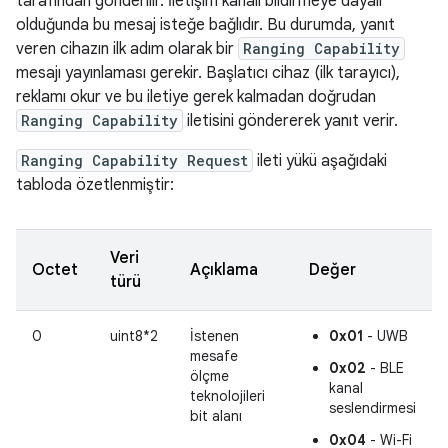
tarafından gönderilir. İletişim kanalı bildirmeye dayalı
olduğunda bu mesaj isteğe bağlıdır. Bu durumda, yanıt
veren cihazın ilk adım olarak bir
Ranging Capability
mesajı yayınlaması gerekir. Başlatıcı cihaz (ilk tarayıcı),
reklamı okur ve bu iletiye gerek kalmadan doğrudan
Ranging Capability
iletisini göndererek yanıt verir.
Ranging Capability Request
ileti yükü aşağıdaki
tabloda özetlenmiştir:
Veri
Octet
Açıklama
Değer
türü
0
uint8*2
İstenen
0x01
- UWB
mesafe
0x02
- BLE
ölçme
kanal
teknolojileri
seslendirmesi
bit alanı
0x04
- Wi-Fi