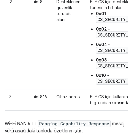
2
uint8
Desteklenen
BLE CS için desteklen
güvenlik
türlerinin bit alanı.
türü bit
0x01
-
CS_SECURITY_LE
alanı
0x02
-
CS_SECURITY_LE
0x04
-
CS_SECURITY_LE
0x08
-
CS_SECURITY_LE
0x10
-
CS_SECURITY_LE
3
uint8*6
Cihaz adresi
BLE CS için kullanılan 
big-endian sırasındadı
Wi-Fi NAN RTT
Ranging Capability Response
mesaj
yükü aşağıdaki tabloda özetlenmiştir: