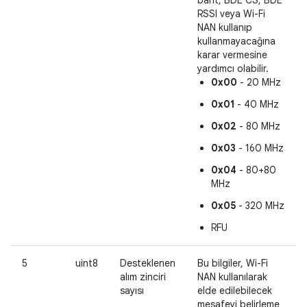
RSSI veya Wi-Fi
NAN kullanıp
kullanmayacağına
karar vermesine
yardımcı olabilir.
0x00
- 20 MHz
0x01
- 40 MHz
0x02
- 80 MHz
0x03
- 160 MHz
0x04
- 80+80
MHz
0x05
- 320 MHz
RFU
5
uint8
Desteklenen
Bu bilgiler, Wi-Fi
alım zinciri
NAN kullanılarak
sayısı
elde edilebilecek
mesafeyi belirleme