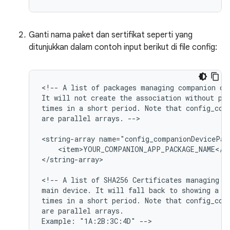
Ganti nama paket dan sertifikat seperti yang
ditunjukkan dalam contoh input berikut di file config:
<!--
A
list
of
packages
managing
companion
de
It
will
not
create
the
association
without
pr
times
in
a
short
period.
Note
that
config_com
are
parallel
arrays.
-->

<string-array
name="config_companionDevicePac
<item>YOUR_COMPANION_APP_PACKAGE_NAME</it
</string-array>

<!--
A
list
of
SHA256
Certificates
managing
c
main
device.
It
will
fall
back
to
showing
a
p
times
in
a
short
period.
Note
that
config_com
are
parallel
arrays.

Example:
"1A:2B:3C:4D"
-->
